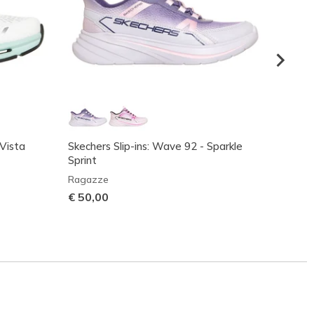
 Vista
Skechers Slip-ins: Wave 92 - Sparkle
Skecher
Sprint
Bunge
Ragazze
Ragaz
€ 50,00
€ 60,