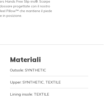
rs Hands Free Slip-ins®. Scarpe
indossare progettate con il nostro
Heel Pillow™ che mantiene il piede
 in posizione.
Materiali
Outsole: SYNTHETIC
Upper: SYNTHETIC, TEXTILE
Lining insole: TEXTILE