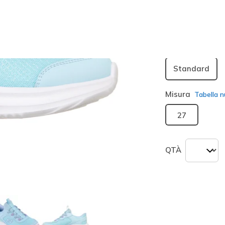
Larghezza
Standard
Misura
Tabella n
27
QTÀ