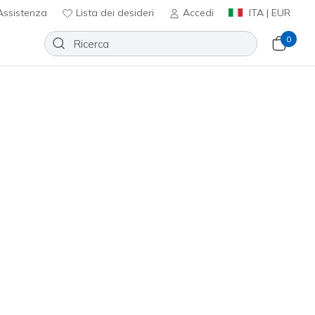
ssistenza
Lista dei desideri
Accedi
ITA | EUR
0
Slip-ins: Bounder Pro
Aggiungi alla lista dei desideri
1 recensioni
nte 4,5 su 5
ncl. IVA
#
303690L
MNT
)