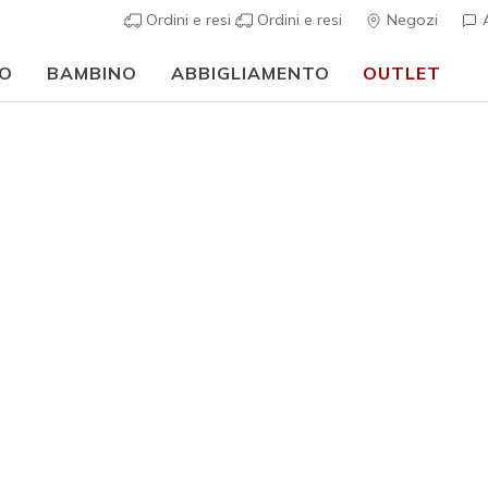
Ordini e resi
Ordini e resi
Negozi
A
O
BAMBINO
ABBIGLIAMENTO
OUTLET
⭐
Skechers VIP:
reso gratuito entro 45 giorni per i memberi
Iscriviti
⭐
Ragazze
Skechers 
1
Valutazione clie
€ 45,00
i
Colore
Menta
(