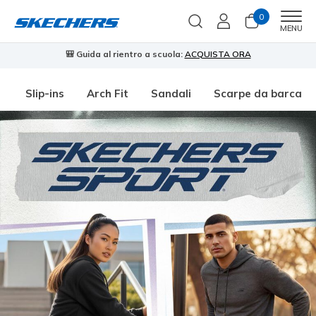
0
Men
MENU
🎒 Guida al rientro a scuola:
ACQUISTA ORA
⭐
Slip-ins
Arch Fit
Sandali
Scarpe da barca