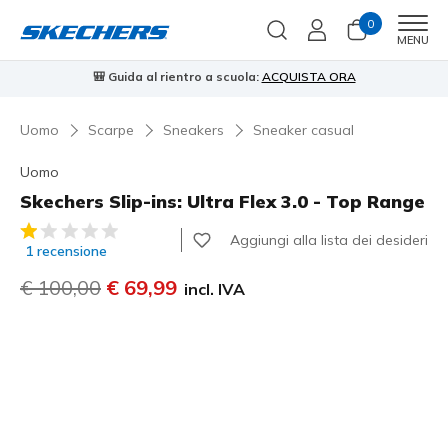
0
Men
MENU
🎒 Guida al rientro a scuola:
ACQUISTA ORA
⭐
Uomo
Scarpe
Sneakers
Sneaker casual
Uomo
Skechers Slip-ins: Ultra Flex 3.0 - Top Range
Valutazione cliente 5 su 5
Aggiungi alla lista dei desideri
1 recensione
Prezzo ridotto da
€ 100,00
per
€ 69,99
incl. IVA