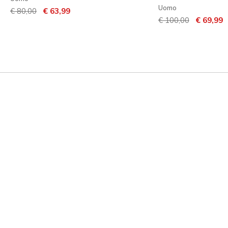
Uomo
Prezzo ridotto da
per
€ 80,00
€ 63,99
Prezzo ridotto da
per
€ 100,00
€ 69,99