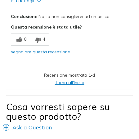
Più dettagli
Pregi
Conclusione
No, io non consiglierei ad un amico
Attractive Design
Questa recensione è stata utile?
Breathe Well
0
4
Difetti
segnalare questa recensione
Need Break In
Migliori Utilizzi:
Recensione mostrata
1-1
Casual Wear
Torna all'Inizio
Travel
Width
Feels too narrow
Cosa vorresti sapere su
Sizing
Feels full size too small
questo prodotto?
View On Shoes
Shoes are for Wearing
Ask a Question