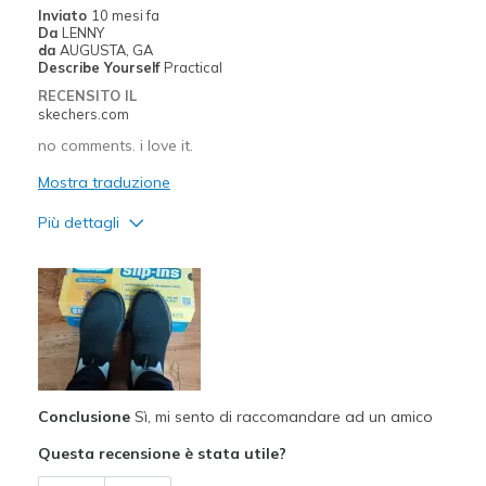
Inviato
10 mesi fa
Da
LENNY
da
AUGUSTA, GA
Describe Yourself
Practical
RECENSITO IL
skechers.com
no comments. i love it.
Mostra traduzione
Più dettagli
Pregi
Attractive Design
Breathe Well
Comfortable
Conclusione
Sì, mi sento di raccomandare ad un amico
Durable
Questa recensione è stata utile?
Stylish