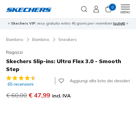
0
Men
MENU
⭐
Skechers VIP:
reso gratuito entro 45 giorni per i memberi
Iscriviti
⭐
Bambino
Bambino
Sneakers
Ragazzi
Skechers Slip-ins: Ultra Flex 3.0 - Smooth
Step
Valutazione cliente 5 su 5
Aggiungi alla lista dei desideri
65 recensioni
Prezzo ridotto da
€ 60,00
per
€ 47,99
incl. IVA