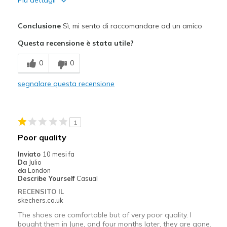
Pregi
Conclusione
Sì, mi sento di raccomandare ad un amico
Comfortable
Questa recensione è stata utile?
Durable
0
0
Difetti
segnalare questa recensione
Back slip in cloth covering material tears
Migliori Utilizzi:
1
Casual Wear
Poor quality
Width
Feels true to width
Inviato
10 mesi fa
Sizing
Feels true to size
Da
Julio
da
London
View On Shoes
I'm Into Shoes
Describe Yourself
Casual
RECENSITO IL
skechers.co.uk
The shoes are comfortable but of very poor quality. I
bought them in June, and four months later, they are gone.