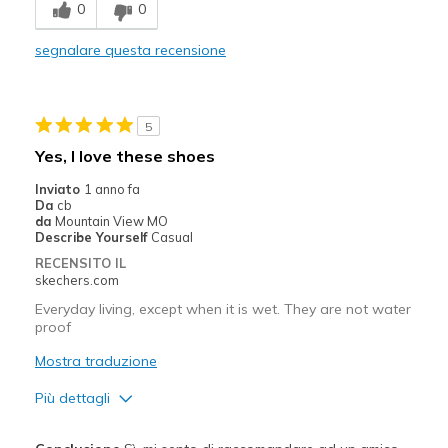
0
0
Migliori Utilizzi:
Casual Wear
segnalare questa recensione
Going Out
Travel
5
Yes, I love these shoes
Width
Feels true to width
Inviato
1 anno fa
Sizing
Feels true to size
Da
cb
View On Shoes
Shoes are for Wearing
da
Mountain View MO
Describe Yourself
Casual
RECENSITO IL
skechers.com
Everyday living, except when it is wet. They are not water
proof
Mostra traduzione
Più dettagli
Pregi