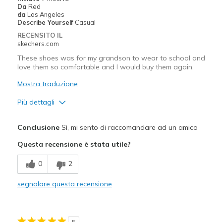
Da
Red
da
Los Angeles
Describe Yourself
Casual
RECENSITO IL
skechers.com
These shoes was for my grandson to wear to school and
love them so comfortable and I would buy them again.
Mostra traduzione
Più dettagli
Pregi
Conclusione
Sì, mi sento di raccomandare ad un amico
Attractive Design
Questa recensione è stata utile?
Breathe Well
0
2
Comfortable
segnalare questa recensione
Durable
Stylish
5