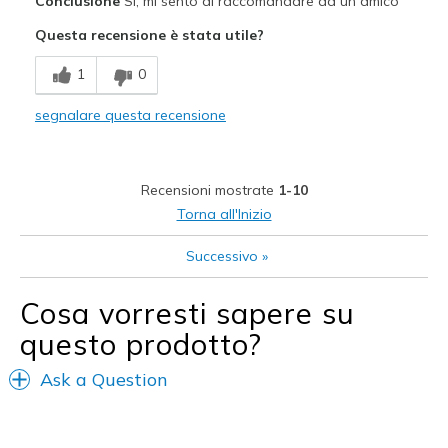
Conclusione
Sì, mi sento di raccomandare ad un amico
Breathe Well
Questa recensione è stata utile?
Comfortable
1
0
Comfy
segnalare questa recensione
Migliori Utilizzi:
Casual Wear
Recensioni mostrate
1-10
Travel
Torna all'Inizio
Width
Feels true to width
Successivo
»
Sizing
Feels true to size
View On Shoes
Shoes are for Wearing
Cosa vorresti sapere su
questo prodotto?
Ask a Question