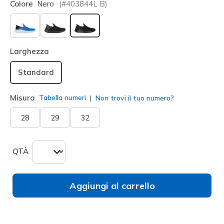
Colore
Nero
(#
403844L
B
)
selezionato
Larghezza
Standard
Misura
Tabella numeri
Non trovi il tuo numero?
28
29
32
QTÀ
Aggiungi al carrello