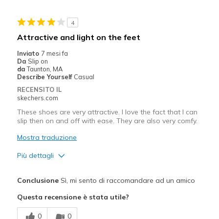
Stylish
4
Migliori Utilizzi:
Attractive and light on the feet
Casual Wear
Inviato
7 mesi fa
Da
Slip on
Going Out
da
Taunton, MA
Describe Yourself
Casual
Special Occasions
RECENSITO IL
skechers.com
Travel
These shoes are very attractive. I love the fact that I can
slip then on and off with ease. They are also very comfy.
Width
Feels true to width
Sizing
Feels true to size
Mostra traduzione
View On Shoes
I'm Into Shoes
Più dettagli
Pregi
Conclusione
Sì, mi sento di raccomandare ad un amico
Attractive Design
Questa recensione è stata utile?
Breathe Well
0
0