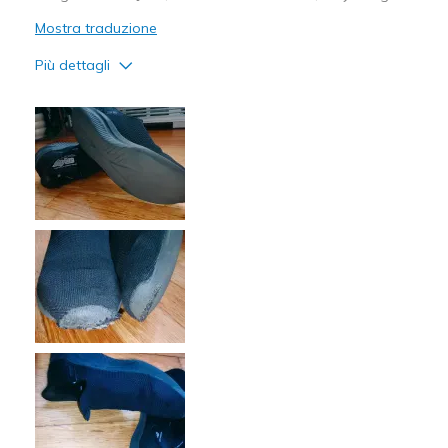
Mostra traduzione
Più dettagli
Pregi
Comfortable
Difetti
Poor Quality
Migliori Utilizzi:
Going Out
Width
Feels true to width
Sizing
Feels true to size
View On Shoes
Shoes are for Wearing