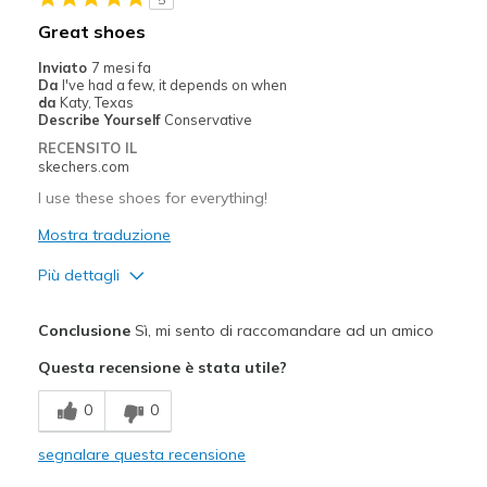
Difetti
Great shoes
Wear great
Inviato
7 mesi fa
Da
I've had a few, it depends on when
Migliori Utilizzi:
da
Katy, Texas
Describe Yourself
Conservative
Casual Wear
RECENSITO IL
skechers.com
Width
Feels true to width
I use these shoes for everything!
Sizing
Feels true to size
View On Shoes
Mostra traduzione
Shoes are for Wearing
Più dettagli
Pregi
Conclusione
Sì, mi sento di raccomandare ad un amico
Attractive Design
Questa recensione è stata utile?
Breathe Well
0
0
Comfortable
segnalare questa recensione
Durable