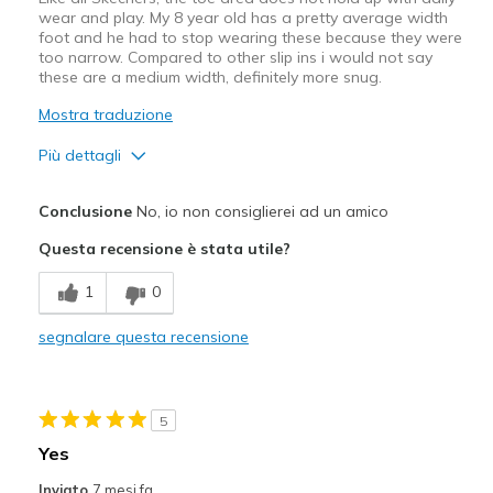
wear and play. My 8 year old has a pretty average width
foot and he had to stop wearing these because they were
too narrow. Compared to other slip ins i would not say
these are a medium width, definitely more snug.
Mostra traduzione
Più dettagli
Width
Feels too narrow
Conclusione
No, io non consiglierei ad un amico
Sizing
Feels true to size
Questa recensione è stata utile?
1
0
segnalare questa recensione
5
Yes
Inviato
7 mesi fa