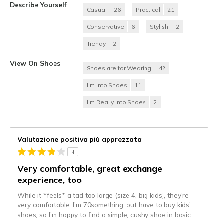
Describe Yourself
Casual
26
Practical
21
Conservative
6
Stylish
2
Trendy
2
View On Shoes
Shoes are for Wearing
42
I'm Into Shoes
11
I'm Really Into Shoes
2
Valutazione positiva più apprezzata
4
Very comfortable, great exchange
experience, too
While it *feels* a tad too large (size 4, big kids), they're
very comfortable. I'm 70something, but have to buy kids'
shoes, so I'm happy to find a simple, cushy shoe in basic