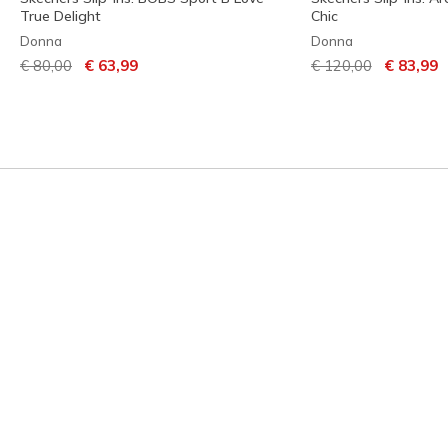
True Delight
Chic
Donna
Donna
Prezzo ridotto da
per
Prezzo ridotto da
per
€ 80,00
€ 63,99
€ 120,00
€ 83,99