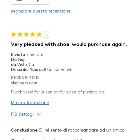
Comfortable
segnalare questa recensione
Stylish
Migliori Utilizzi:
5
Casual Wear
Very pleased with shoe, would purchase again.
Width
Feels true to width
Inviato
7 mesi fa
Da
Gigi
Sizing
Feels true to size
da
Vista, Ca
View On Shoes
Shoes are for Wearing
Describe Yourself
Conservative
RECENSITO IL
skechers.com
Purchased for a senior for ease of putting on.
Mostra traduzione
Più dettagli
Migliori Utilizzi:
Conclusione
Sì, mi sento di raccomandare ad un amico
Casual Wear