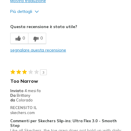
Mostra traduzione
Più dettagli
Pregi
Questa recensione è stata utile?
Breathe Well
0
0
Comfortable
segnalare questa recensione
Sizing
Feels true to size
3
Too Narrow
Inviato
4 mesi fa
Da
Brittany
da
Colorado
RECENSITO IL
skechers.com
Commenti per Skechers Slip-ins: Ultra Flex 3.0 - Smooth
Step
Like all Skechers, the toe area does not hold up with daily