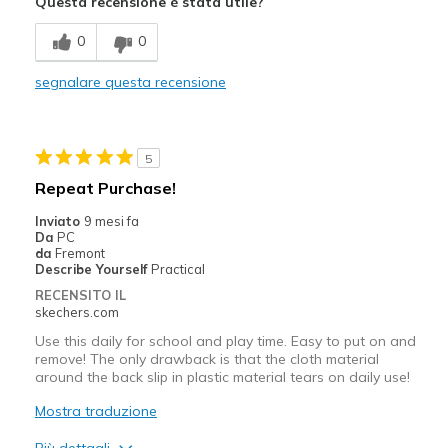
Questa recensione è stata utile?
Going Out
0
0
Width
Feels true to width
segnalare questa recensione
Sizing
Feels true to size
View On Shoes
Shoes are for Wearing
5
Repeat Purchase!
Inviato
9 mesi fa
Da
PC
da
Fremont
Describe Yourself
Practical
RECENSITO IL
skechers.com
Use this daily for school and play time. Easy to put on and
remove! The only drawback is that the cloth material
around the back slip in plastic material tears on daily use!
Mostra traduzione
Più dettagli