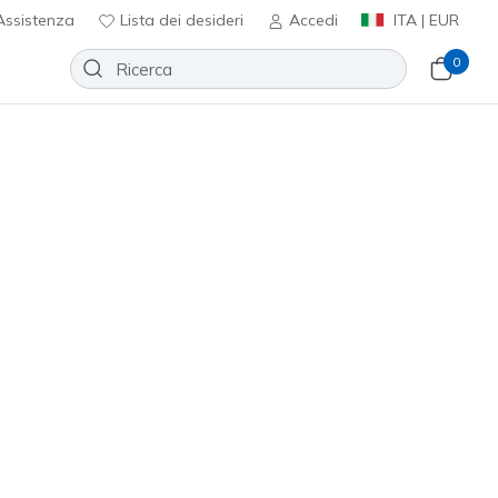
ssistenza
Lista dei desideri
Accedi
ITA | EUR
0
5.0 Trail - Solix Creek
Aggiungi alla lista dei desideri
 recensioni
nte 3,7 su 5
0
incl. IVA
uro
(#
237790
DKTP
)