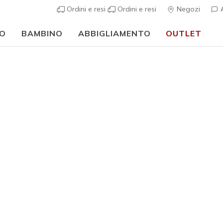
Ordini e resi
Ordini e resi
Negozi
A
O
BAMBINO
ABBIGLIAMENTO
OUTLET
⭐
Skechers VIP:
reso gratuito entro 45 giorni per i memberi
Iscriviti
⭐
Uomo
Equalizer 
7
Valutazione clie
€ 100,0
Colore
Talpa Sc