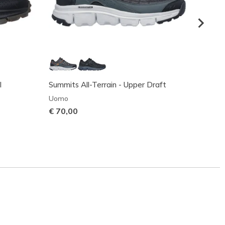
l
Summits All-Terrain - Upper Draft
GO RUN
Uomo
Uomo
€ 70,00
€ 80,