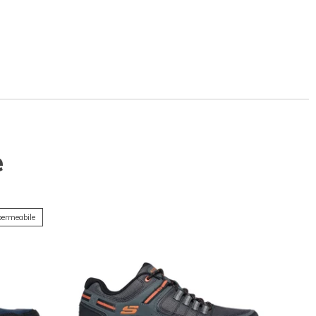
e
ermeabile