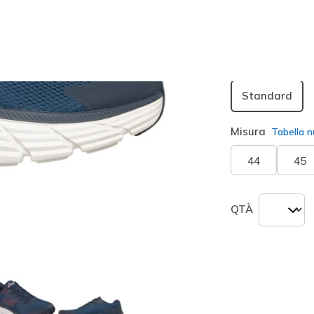
seleziona
Larghezza
Standard
Misura
Tabella n
44
45
QTÀ