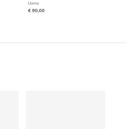
Uomo
Uomo
€ 90,00
Prezzo
€ 110