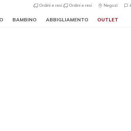
Ordini e resi
Ordini e resi
Negozi
A
O
BAMBINO
ABBIGLIAMENTO
OUTLET
🎒 Guida al rientro a scuola:
ACQUISTA ORA
Uomo
Max Flex 
N
Valutazione clie
€ 80,00
i
Colore
Blu Navy