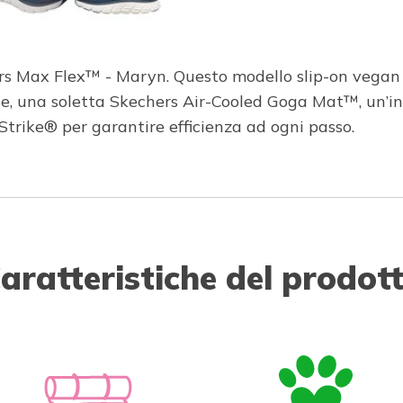
hers Max Flex™ - Maryn. Questo modello slip-on vega
ale, una soletta Skechers Air-Cooled Goga Mat™, un’
trike® per garantire efficienza ad ogni passo.
aratteristiche del prodot