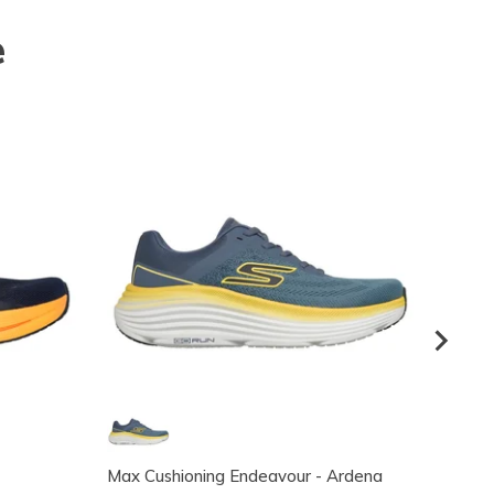
e
Max Cushioning Endeavour - Ardena
Max Cu