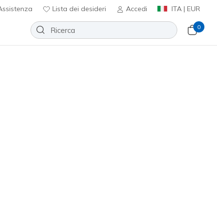
ssistenza
Lista dei desideri
Accedi
ITA | EUR
0
- Maryn
Aggiungi alla lista dei desideri
essuna recensione
nte 3,9 su 5
ncl. IVA
(#
221241
NVY
)