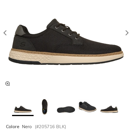
Colore
Nero
(#
205716
BLK
)