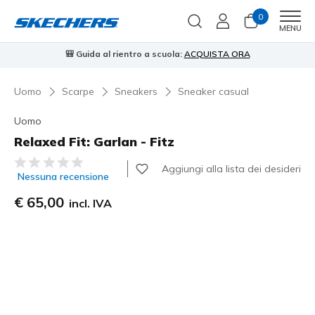
0
Men
MENU
🎒 Guida al rientro a scuola:
ACQUISTA ORA
⭐
Uomo
Scarpe
Sneakers
Sneaker casual
Uomo
Relaxed Fit: Garlan - Fitz
Valutazione cliente 3,2 su 5
Aggiungi alla lista dei desideri
Nessuna recensione
€ 65,00
incl. IVA