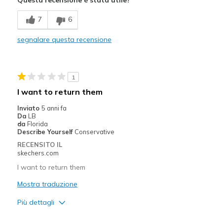
Migliori Utilizzi:
7
6
Casual Wear
segnalare questa recensione
Width
Feels true to width
Sizing
Feels true to size
View On Shoes
Shoes are for Wearing
1
I want to return them
Inviato
5 anni fa
Da
LB
da
Florida
Describe Yourself
Conservative
RECENSITO IL
skechers.com
I want to return them
Mostra traduzione
Più dettagli
Pregi