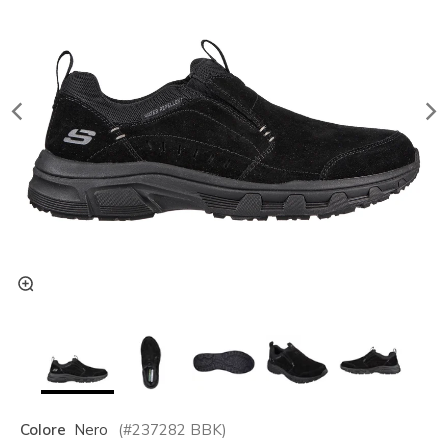
Colore
Nero
(#
237282
BBK
)