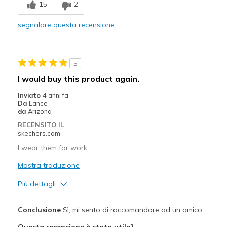
15
2
Comfortable
segnalare questa recensione
Durable
Stylish
5
Migliori Utilizzi:
I would buy this product again.
Casual Wear
Inviato
4 anni fa
Da
Lance
Going Out
da
Arizona
RECENSITO IL
Width
Feels true to width
skechers.com
Sizing
Feels true to size
I wear them for work.
View On Shoes
I'm Into Shoes
Mostra traduzione
Più dettagli
Pregi
Conclusione
Sì, mi sento di raccomandare ad un amico
Comfortable
Questa recensione è stata utile?