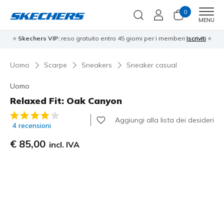
0
Men
MENU
⭐
Skechers VIP:
reso gratuito entro 45 giorni per i memberi
Iscriviti
⭐
Uomo
Scarpe
Sneakers
Sneaker casual
Uomo
Relaxed Fit: Oak Canyon
Valutazione cliente 5 su 5
Aggiungi alla lista dei desideri
4 recensioni
€ 85,00
incl. IVA