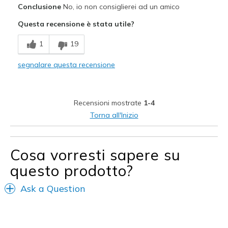
Conclusione
No, io non consiglierei ad un amico
Attractive Design
Questa recensione è stata utile?
Migliori Utilizzi:
1
19
Casual Wear
segnalare questa recensione
Travel
Width
Feels true to width
Recensioni mostrate
1-4
Sizing
Feels true to size
Torna all'Inizio
Cosa vorresti sapere su
questo prodotto?
Ask a Question