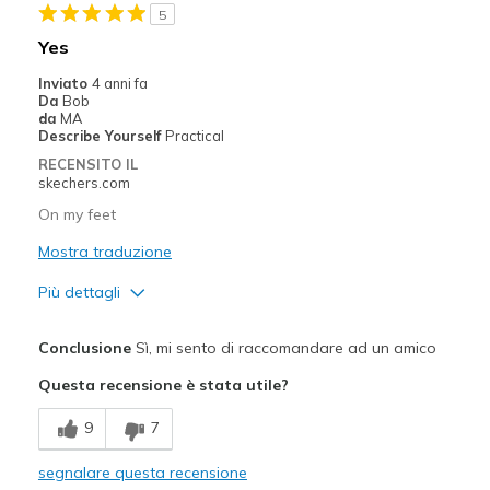
5
Yes
Inviato
4 anni fa
Da
Bob
da
MA
Describe Yourself
Practical
RECENSITO IL
skechers.com
On my feet
Mostra traduzione
Più dettagli
Pregi
Conclusione
Sì, mi sento di raccomandare ad un amico
Attractive Design
Questa recensione è stata utile?
Comfortable
9
7
Stylish
segnalare questa recensione