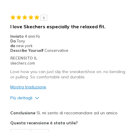
Migliori Utilizzi:
Casual Wear
5
Width
Feels true to width
I love Skechers especially the relaxed fit.
Sizing
Feels full size too small
Inviato
4 anni fa
View On Shoes
Shoes are for Wearing
Da
Tony
da
new york
Describe Yourself
Conservative
RECENSITO IL
skechers.com
Love how you can just slip the sneaker/shoe on, no bending
or pulling. So comfortable and durable.
Mostra traduzione
Più dettagli
Pregi
Conclusione
Sì, mi sento di raccomandare ad un amico
Attractive Design
Questa recensione è stata utile?
Breathe Well