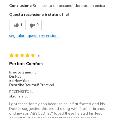
Pregi
Conclusione
Sì, mi sento di raccomandare ad un amico
Attractive Design
Questa recensione è stata utile?
Breathe Well
1
0
Comfortable
segnalare questa recensione
Durable
Stylish
5
Migliori Utilizzi:
Perfect Comfort
Casual Wear
Inviato
2 mesi fa
Da
Ikey
Going Out
da
New York
Describe Yourself
Practical
Special Occasions
RECENSITO IL
skechers.com
Travel
I got these for my son because he is flat footed and his
Doctor suggested this brand along with 2 other brands
Width
Feels true to width
and my son ABSOLUTELY loved these he said his feet
Sizing
Feels true to size
doesn't hurt anymore and that these are the most