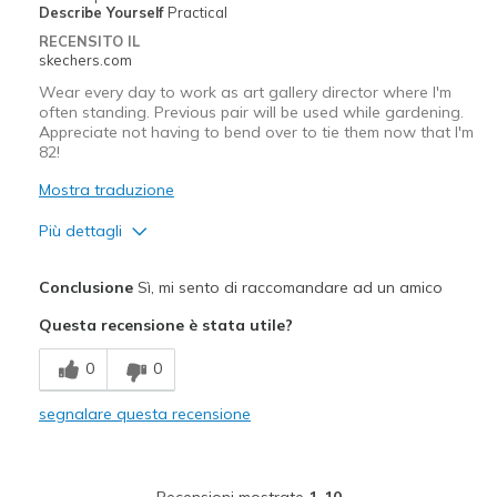
Describe Yourself
Practical
Travel
RECENSITO IL
skechers.com
Width
Feels true to width
Wear every day to work as art gallery director where I'm
Sizing
Feels true to size
often standing. Previous pair will be used while gardening.
Appreciate not having to bend over to tie them now that I'm
View On Shoes
I'm Into Shoes
82!
Mostra traduzione
Più dettagli
Pregi
Conclusione
Sì, mi sento di raccomandare ad un amico
Comfortable
Questa recensione è stata utile?
Exactly like my first pair, so I bought another!
0
0
Migliori Utilizzi:
segnalare questa recensione
Casual Wear
Going Out
Recensioni mostrate
1-10