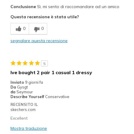
Pregi
Conclusione
Sì, mi sento di raccomandare ad un amico
Attractive Design
Questa recensione è stata utile?
Comfortable
0
0
Durable
segnalare questa recensione
Stylish
Migliori Utilizzi:
5
Casual Wear
Ive bought 2 pair 1 casual 1 dressy
Going Out
Inviato
9 giorni fa
Da
Gysgt
Travel
da
Seymour
Describe Yourself
Conservative
Width
Feels true to width
RECENSITO IL
skechers.com
Sizing
Feels true to size
View On Shoes
Shoes are for Wearing
Excellent
Mostra traduzione