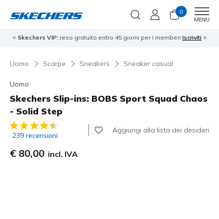
0
Men
MENU
⭐
Skechers VIP:
reso gratuito entro 45 giorni per i memberi
Iscriviti
⭐
Uomo
Scarpe
Sneakers
Sneaker casual
Uomo
Skechers Slip-ins: BOBS Sport Squad Chaos
- Solid Step
Valutazione cliente 4,9 su 5
Aggiungi alla lista dei desideri
239 recensioni
€ 80,00
incl. IVA