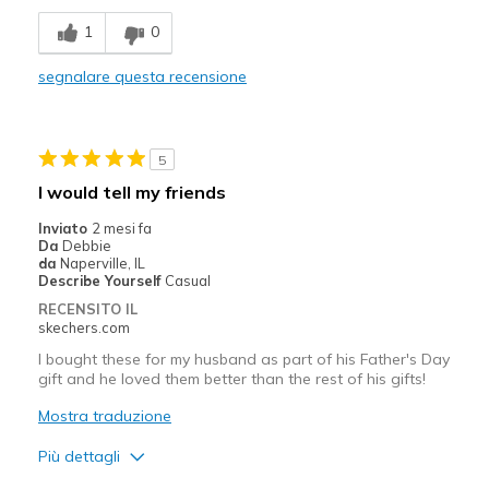
Durable
1
0
Migliori Utilizzi:
segnalare questa recensione
Casual Wear
Travel
5
Width
Feels true to width
I would tell my friends
Sizing
Feels full size too big
Inviato
2 mesi fa
View On Shoes
Shoes are for Wearing
Da
Debbie
da
Naperville, IL
Describe Yourself
Casual
RECENSITO IL
skechers.com
I bought these for my husband as part of his Father's Day
gift and he loved them better than the rest of his gifts!
Mostra traduzione
Più dettagli