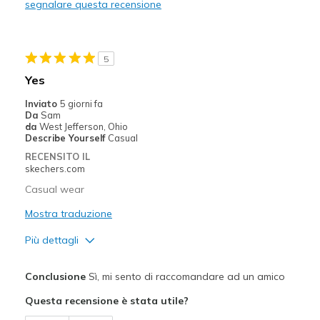
segnalare questa recensione
Width
Feels too narrow
View On Shoes
Shoes are for Wearing
5
Yes
Inviato
5 giorni fa
Da
Sam
da
West Jefferson, Ohio
Describe Yourself
Casual
RECENSITO IL
skechers.com
Casual wear
Mostra traduzione
Più dettagli
Pregi
Conclusione
Sì, mi sento di raccomandare ad un amico
Attractive Design
Questa recensione è stata utile?
Breathe Well