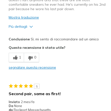
comfortable sneakers he ever had. He's currently on his 2nd
View On Shoes
I'm Into Shoes
pair because he wore his last pair down.
Mostra traduzione
Più dettagli
Pregi
Conclusione
Sì, mi sento di raccomandare ad un amico
Breathe Well
Questa recensione è stata utile?
Comfortable
1
0
Durable
segnalare questa recensione
Stylish
Migliori Utilizzi:
5
Casual Wear
Second pair, same as first!
Going Out
Inviato
2 mesi fa
Da
None
Special Occasions
da
Rockport Massachusetts