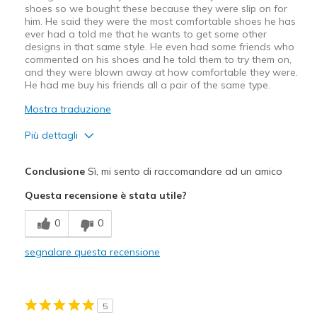
Sizing
Feels true to size
shoes so we bought these because they were slip on for
View On Shoes
Shoes are for Wearing
him. He said they were the most comfortable shoes he has
ever had a told me that he wants to get some other
designs in that same style. He even had some friends who
commented on his shoes and he told them to try them on,
and they were blown away at how comfortable they were.
He had me buy his friends all a pair of the same type.
Mostra traduzione
Più dettagli
Pregi
Conclusione
Sì, mi sento di raccomandare ad un amico
Attractive Design
Questa recensione è stata utile?
Breathe Well
0
0
Comfortable
segnalare questa recensione
Migliori Utilizzi:
Casual Wear
5