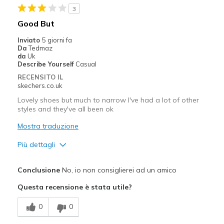
3
Good But
Inviato
5 giorni fa
Da
Tedmaz
da
Uk
Describe Yourself
Casual
RECENSITO IL
skechers.co.uk
Lovely shoes but much to narrow I've had a lot of other
styles and they've all been ok
Mostra traduzione
Più dettagli
Pregi
Conclusione
No, io non consiglierei ad un amico
Attractive Design
Questa recensione è stata utile?
Migliori Utilizzi:
0
0
Casual Wear