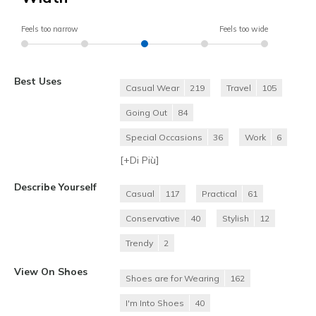
Feels too narrow
Feels too wide
Best Uses
Casual Wear
219
Travel
105
Going Out
84
Special Occasions
36
Work
6
[+
Di Più
]
Describe Yourself
Casual
117
Practical
61
Conservative
40
Stylish
12
Trendy
2
View On Shoes
Shoes are for Wearing
162
I'm Into Shoes
40