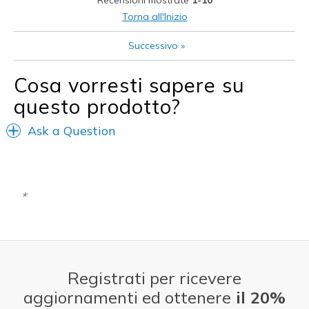
Width
Feels true to width
Torna all'Inizio
Sizing
Feels true to size
Successivo
»
View On Shoes
Shoes are for Wearing
Cosa vorresti sapere su
questo prodotto?
Ask a Question
Registrati per ricevere
aggiornamenti ed ottenere
il 20%