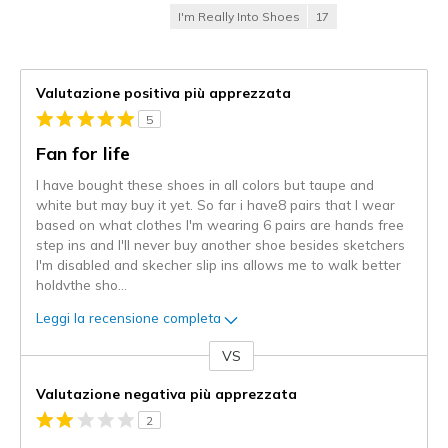
I'm Really Into Shoes
17
Valutazione positiva più apprezzata
5
Fan for life
I have bought these shoes in all colors but taupe and
white but may buy it yet. So far i have8 pairs that I wear
based on what clothes I'm wearing 6 pairs are hands free
step ins and I'll never buy another shoe besides sketchers
I'm disabled and skecher slip ins allows me to walk better
holdvthe sho
...
Leggi la recensione completa
VS
Contro
Valutazione negativa più apprezzata
2