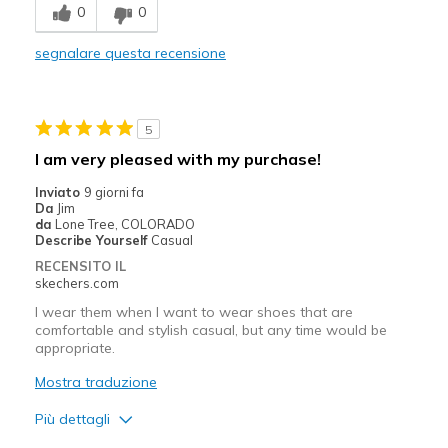
0
0
Comfortable
segnalare questa recensione
Difetti
Poor Cushioning
5
Migliori Utilizzi:
I am very pleased with my purchase!
Casual Wear
Inviato
9 giorni fa
Da
Jim
Width
Feels true to width
da
Lone Tree, COLORADO
Describe Yourself
Casual
Sizing
Feels true to size
RECENSITO IL
View On Shoes
Shoes are for Wearing
skechers.com
I wear them when I want to wear shoes that are
comfortable and stylish casual, but any time would be
appropriate.
Mostra traduzione
Più dettagli