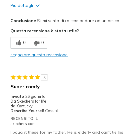
Più dettagli
Pregi
Conclusione
Sì, mi sento di raccomandare ad un amico
Attractive Design
Questa recensione è stata utile?
Breathe Well
0
0
Comfortable
segnalare questa recensione
Durable
Difetti
5
Need Break In
Super comfy
Migliori Utilizzi:
Inviato
26 giorni fa
Da
Skechers for life
Casual Wear
da
Kentucky
Describe Yourself
Casual
Going Out
RECENSITO IL
skechers.com
Width
Feels true to width
I bought these for my father. He is elderly and can't tie his