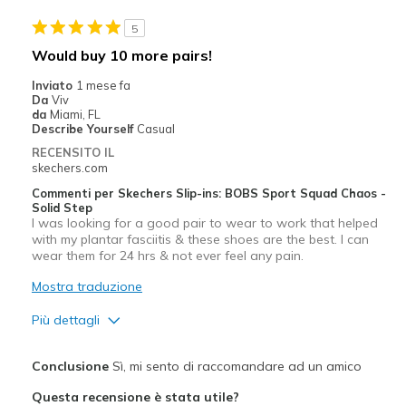
Migliori Utilizzi:
5
Casual Wear
Would buy 10 more pairs!
Going Out
Inviato
1 mese fa
Da
Viv
Special Occasions
da
Miami, FL
Describe Yourself
Casual
Travel
RECENSITO IL
skechers.com
Sizing
Feels true to size
Commenti per Skechers Slip-ins: BOBS Sport Squad Chaos -
View On Shoes
Shoes are for Wearing
Solid Step
I was looking for a good pair to wear to work that helped
with my plantar fasciitis & these shoes are the best. I can
wear them for 24 hrs & not ever feel any pain.
Mostra traduzione
Più dettagli
Pregi
Conclusione
Sì, mi sento di raccomandare ad un amico
Comfortable
Questa recensione è stata utile?