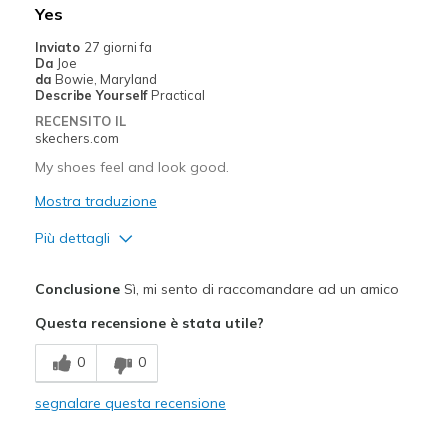
Width
Feels true to width
Yes
Sizing
Feels true to size
Inviato
27 giorni fa
View On Shoes
I'm Into Shoes
Da
Joe
da
Bowie, Maryland
Describe Yourself
Practical
RECENSITO IL
skechers.com
My shoes feel and look good.
Mostra traduzione
Più dettagli
Pregi
Conclusione
Sì, mi sento di raccomandare ad un amico
Attractive Design
Questa recensione è stata utile?
Breathe Well
0
0
Comfortable
segnalare questa recensione
Stylish