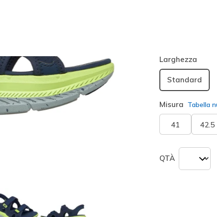
Colore
Blu Navy
seleziona
Larghezza
Standard
Misura
Tabella n
41
42.5
QTÀ