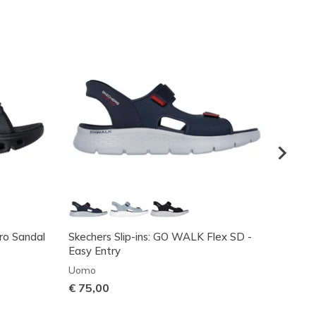
Pro Sandal
Skechers Slip-ins: GO WALK Flex SD -
Skeche
Easy Entry
Uomo
Uomo
€ 80,
€ 75,00