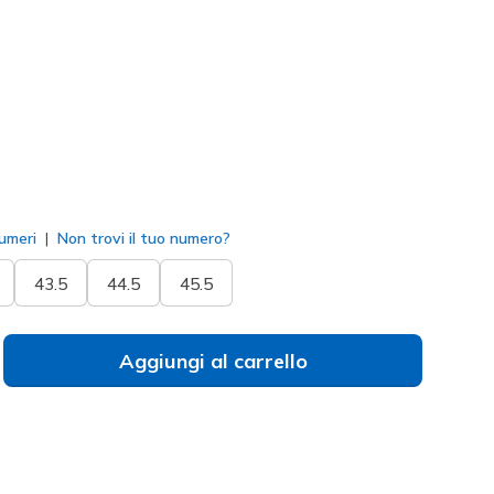
 / Lime
(#
229217
NVLM
)
to
umeri
Non trovi il tuo numero?
43.5
44.5
45.5
Aggiungi al carrello