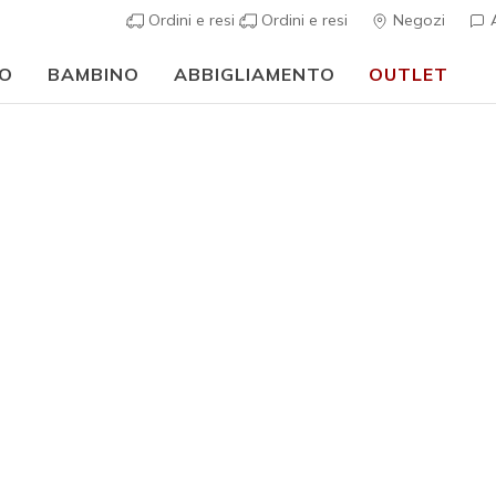
Ordini e resi
Ordini e resi
Negozi
A
O
BAMBINO
ABBIGLIAMENTO
OUTLET
🎒 Guida al rientro a scuola:
ACQUISTA ORA
Uomo
Skechers 
2.0 Sandal
6
Valutazione clie
€ 100,0