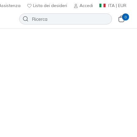
ssistenza
Lista dei desideri
Accedi
ITA | EUR
0
Slip-ins: Max Cushioning Premier
 - Julian
Aggiungi alla lista dei desideri
3 recensioni
nte 3,4 su 5
0
incl. IVA