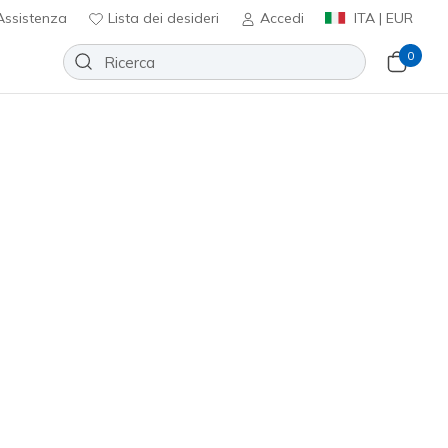
ssistenza
Lista dei desideri
Accedi
ITA | EUR
0
rch Fit 2.0 Sandal - Chloe
Aggiungi alla lista dei desideri
19 recensioni
nte 4,5 su 5
ncl. IVA
ro
(#
140871
BLSH
)