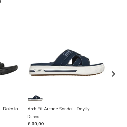
 - Dakota
Arch Fit Arcade Sandal - Daylily
On-Th
Donna
Donna
€ 60,00
€ 50,