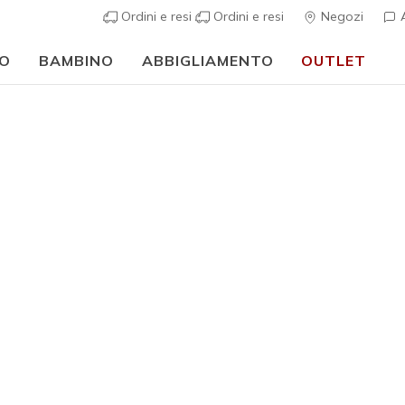
Ordini e resi
Ordini e resi
Negozi
A
O
BAMBINO
ABBIGLIAMENTO
OUTLET
⭐
Skechers VIP:
reso gratuito entro 45 giorni per i memberi
Iscriviti
⭐
Donna
GO WALK A
1
Valutazione clie
€ 70,00
i
Colore
Rosa Scu