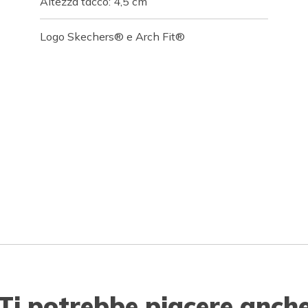
Altezza tacco: 4,5 cm
Logo Skechers® e Arch Fit®
Ti potrebbe piacere anch