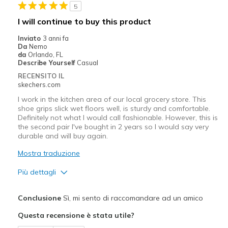
5
Migliori Utilizzi:
I will continue to buy this product
Daily wear in the rain
Inviato
3 anni fa
Da
Nemo
Width
Feels true to width
da
Orlando, FL
Describe Yourself
Casual
Sizing
Feels true to size
RECENSITO IL
skechers.com
I work in the kitchen area of our local grocery store. This
shoe grips slick wet floors well, is sturdy and comfortable.
Definitely not what I would call fashionable. However, this is
the second pair I've bought in 2 years so I would say very
durable and will buy again.
Mostra traduzione
Più dettagli
Pregi
Conclusione
Sì, mi sento di raccomandare ad un amico
Comfortable
Questa recensione è stata utile?
Width
Feels true to width