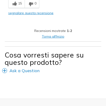
15
0
Sizing
Feels true to size
View On Shoes
Shoes are for Wearing
segnalare questa recensione
Recensioni mostrate
1-2
Torna all'Inizio
Cosa vorresti sapere su
questo prodotto?
Ask a Question