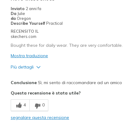
Inviato
2 anni fa
Da
Julie
da
Oregon
Describe Yourself
Practical
RECENSITO IL
skechers.com
Bought these for daily wear. They are very comfortable.
Mostra traduzione
Più dettagli
Pregi
Conclusione
Sì, mi sento di raccomandare ad un amico
Attractive Design
Questa recensione è stata utile?
Breathe Well
4
0
Comfortable
segnalare questa recensione
Durable
Stylish