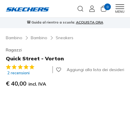
0
Men
MENU
🎒 Guida al rientro a scuola:
ACQUISTA ORA
⭐
Bambino
Bambino
Sneakers
Ragazzi
Quick Street - Vorton
Valutazione cliente 5 su 5
Aggiungi alla lista dei desideri
2 recensioni
€ 40,00
incl. IVA