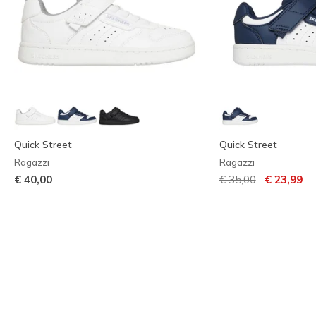
Quick Street
Quick Street
Ragazzi
Ragazzi
Prezzo ridotto da
per
€ 40,00
€ 35,00
€ 23,99