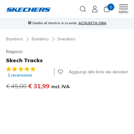
0
Men
MENU
⭐
Skechers VIP:
reso gratuito entro 45 giorni per i memberi
Iscriviti
⭐
Bambino
Bambino
Sneakers
Ragazzi
Skech Tracks
Valutazione cliente 3,3 su 5
Aggiungi alla lista dei desideri
1 recensione
Prezzo ridotto da
€ 45,00
per
€ 31,99
incl. IVA