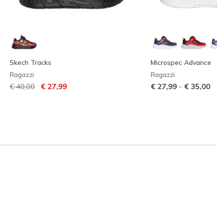
Skech Tracks
Microspec Advance
Ragazzi
Ragazzi
Prezzo ridotto da
per
-
€ 40,00
€ 27,99
€ 27,99
€ 35,00