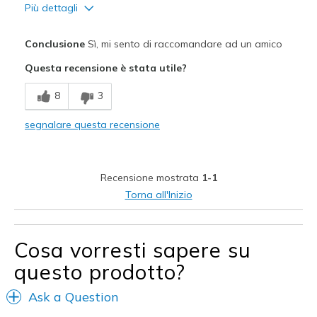
Più dettagli
Pregi
Conclusione
Sì, mi sento di raccomandare ad un amico
Her favorite new shoes
Questa recensione è stata utile?
They look great on my daughter
8
3
Width
Feels true to width
segnalare questa recensione
Sizing
Feels true to size
Recensione mostrata
1-1
Torna all'Inizio
Cosa vorresti sapere su
questo prodotto?
Ask a Question