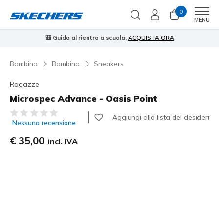
0
Men
MENU
🎒 Guida al rientro a scuola:
ACQUISTA ORA
⭐
Bambino
Bambina
Sneakers
Ragazze
Microspec Advance - Oasis Point
Valutazione cliente 4,7 su 5
Aggiungi alla lista dei desideri
Nessuna recensione
€ 35,00
incl. IVA