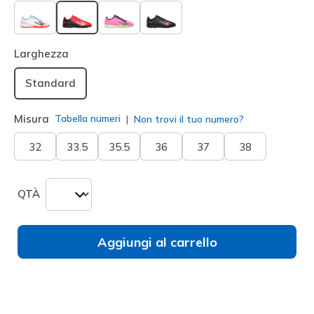
selezionato
Larghezza
Standard
Misura
Tabella numeri
Non trovi il tuo numero?
32
33.5
35.5
36
37
38
QTÀ
Aggiungi al carrello