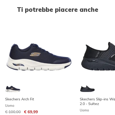
Ti potrebbe piacere anche
Skechers Arch Fit
Skechers Slip-ins Wa
2.0 - Sultez
Uomo
Uomo
Prezzo ridotto da
per
€ 100,00
€ 69,99