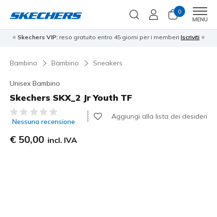
0
Men
MENU
⭐
Skechers VIP:
reso gratuito entro 45 giorni per i memberi
Iscriviti
⭐
Bambino
Bambino
Sneakers
Unisex Bambino
Skechers SKX_2 Jr Youth TF
Valutazione cliente 5 su 5
Aggiungi alla lista dei desideri
Nessuna recensione
€ 50,00
incl. IVA