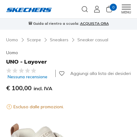
0
Men
MENU
🎒 Guida al rientro a scuola:
ACQUISTA ORA
⭐
Uomo
Scarpe
Sneakers
Sneaker casual
Uomo
UNO - Layover
Valutazione cliente 4,4 su 5
Aggiungi alla lista dei desideri
Nessuna recensione
€ 100,00
incl. IVA
Escluso dalle promozioni.