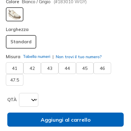
Colore
Bianco / Grigio
(#
183010
WGY
)
selezionato
Larghezza
Standard
Misura
Tabella numeri
Non trovi il tuo numero?
41
42
43
44
45
46
47.5
QTÀ
Aggiungi al carrello