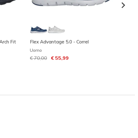
Arch Fit
Flex Advantage 5.0 - Correl
Summi
Uomo
Uomo
Prezzo ridotto da
€ 70,00
per
€ 55,99
Prezzo
€ 60,