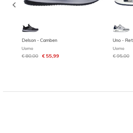
Delson - Camben
Uno - Ret
Uomo
Uomo
Prezzo ridotto da
€ 80,00
per
€ 55,99
Prezzo ri
€ 95,00
p