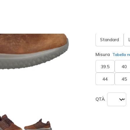
seleziona
Larghezza
Standard
Misura
Tabella n
39.5
40
44
45
QTÀ