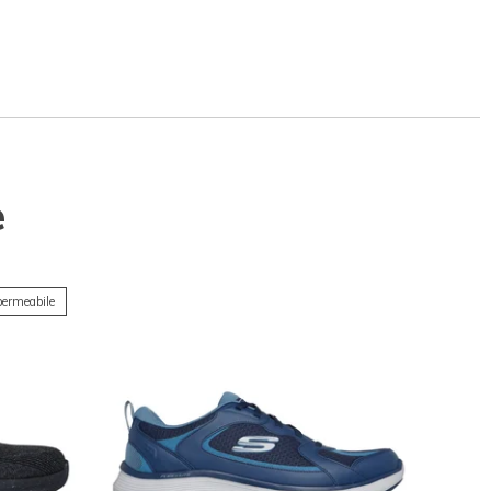
e
ermeabile