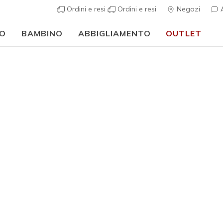
Ordini e resi
Ordini e resi
Negozi
A
O
BAMBINO
ABBIGLIAMENTO
OUTLET
⭐
Skechers VIP:
reso gratuito entro 45 giorni per i memberi
Iscriviti
⭐
Uomo
Delson 3.
1
Valutazione clie
€ 71,99
Colore
Marrone