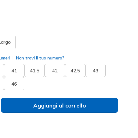
to
Largo
umeri
Non trovi il tuo numero?
41
41.5
42
42.5
43
46
Aggiungi al carrello