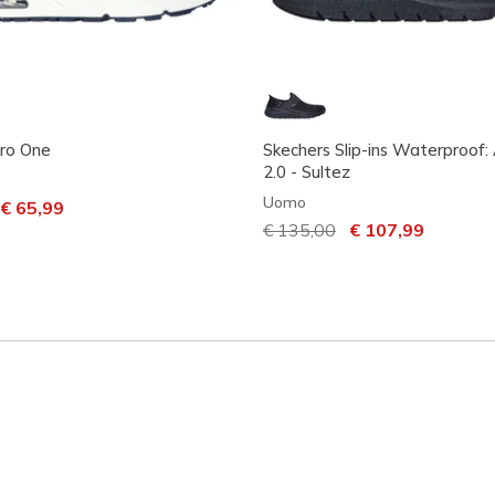
ro One
Skechers Slip-ins Waterproof: 
2.0 - Sultez
Uomo
dotto da
er
€ 65,99
Prezzo ridotto da
€ 135,00
per
€ 107,99