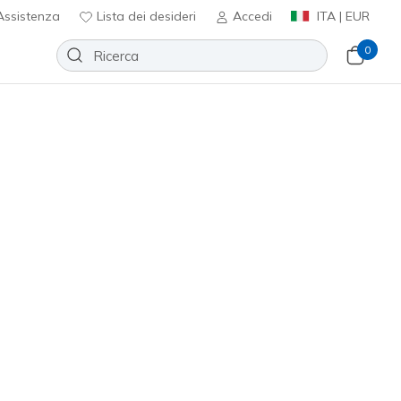
ssistenza
Lista dei desideri
Accedi
ITA | EUR
0
0 - Ezra
Aggiungi alla lista dei desideri
52 recensioni
nte 4,6 su 5
-
€ 75,99
incl. IVA
(#
210308
CDB
)