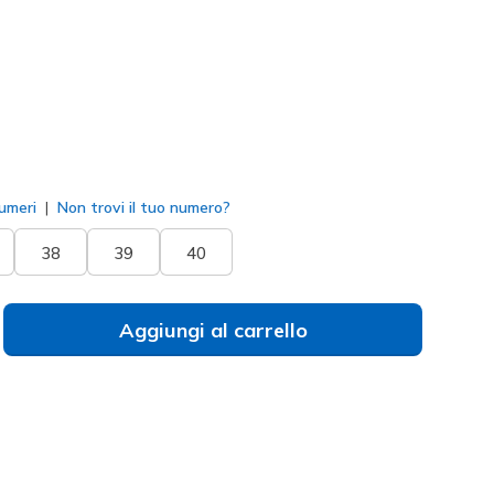
to
umeri
Non trovi il tuo numero?
38
39
40
Aggiungi al carrello