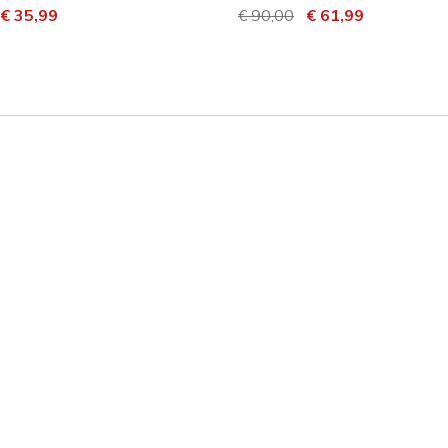
dotto da
er
€ 35,99
Prezzo ridotto da
€ 90,00
per
€ 61,99