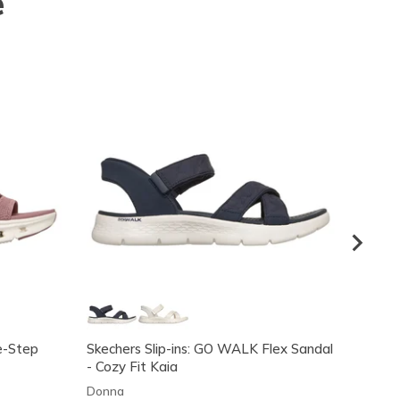
e
de-Step
Skechers Slip-ins: GO WALK Flex Sandal
Skeche
- Cozy Fit Kaia
Donna
Donna
Prezzo
€ 80,