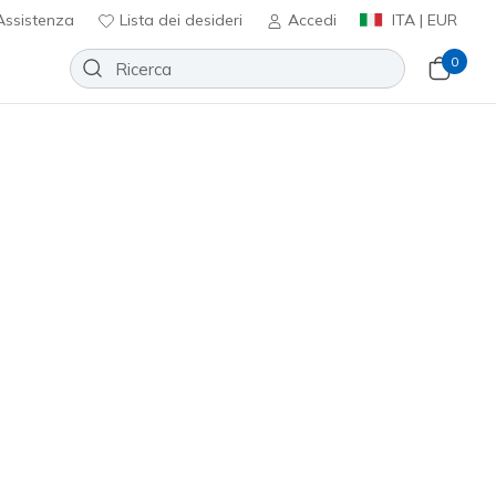
ssistenza
Lista dei desideri
Accedi
ITA | EUR
0
Arcade Sandal - Adieu!
Aggiungi alla lista dei desideri
 recensioni
nte 5 su 5
ncl. IVA
(#
163640
NVY
)