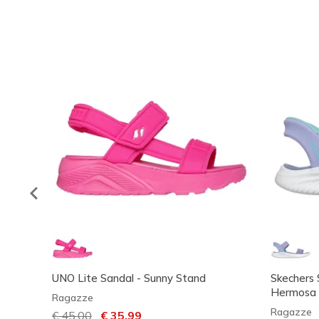
UNO Lite Sandal - Sunny Stand
Skechers S
Hermosa 
Ragazze
Ragazze
Prezzo ridotto da
€ 45,00
per
€ 35,99