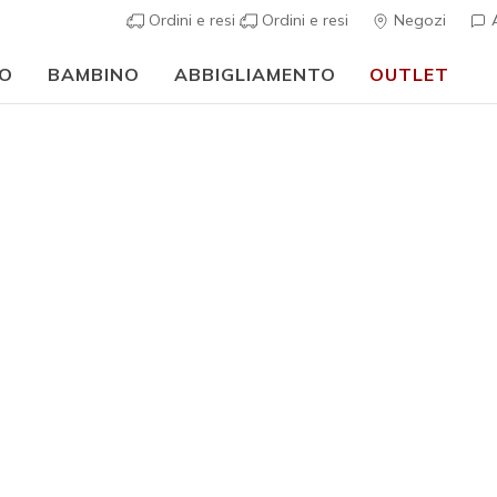
Ordini e resi
Ordini e resi
Negozi
A
O
BAMBINO
ABBIGLIAMENTO
OUTLET
🎒 Guida al rientro a scuola:
ACQUISTA ORA
Donna
Arch Fit 
2
Valutazione clie
€ 65,00
i
Colore
Blu Navy