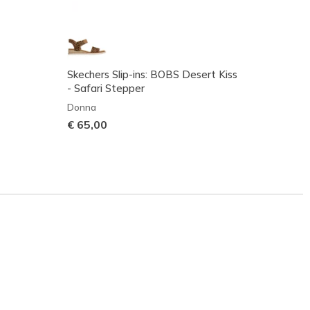
Skechers Slip-ins: BOBS Desert Kiss
John D
- Safari Stepper
Bright
Donna
Ragaz
€ 65,00
€ 60,