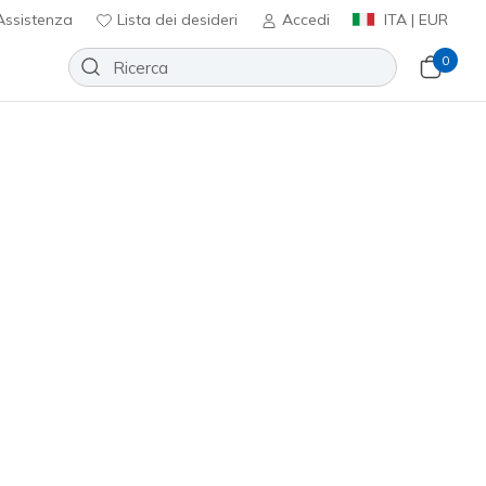
ssistenza
Lista dei desideri
Accedi
ITA | EUR
0
ert Kiss Low
Aggiungi alla lista dei desideri
2 recensioni
nte 5 su 5
ncl. IVA
(#
114705
CSNT
)