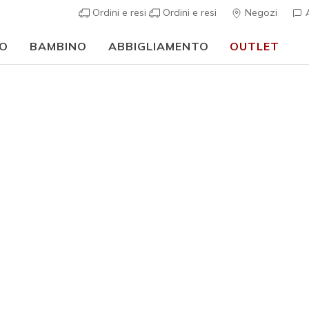
Ordini e resi
Ordini e resi
Negozi
A
O
BAMBINO
ABBIGLIAMENTO
OUTLET
⭐
Skechers VIP:
reso gratuito entro 45 giorni per i memberi
Iscriviti
⭐
…
Donna
BOBS Des
6
Valutazione clie
€ 45,00
i
Colore
Nocciola