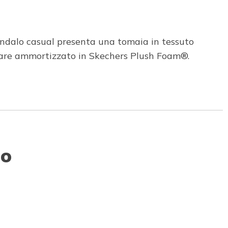
andalo casual presenta una tomaia in tessuto
antare ammortizzato in Skechers Plush Foam®.
to