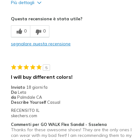
Più dettagli
Pregi
Questa recensione è stata utile?
Attractive Design
0
0
Comfortable
segnalare questa recensione
Durable
Stylish
5
Migliori Utilizzi:
I will buy different colors!
Casual Wear
Inviato
18 giorni fa
Da
Leta
Width
Feels true to width
da
Palmdale CA
Describe Yourself
Casual
Sizing
Feels half size too big
RECENSITO IL
skechers.com
Commenti per GO WALK Flex Sandal - Ssselena
Thanks for these awesome shoes! They are the only ones I
can wear with my bad feet! I am recommending them to my