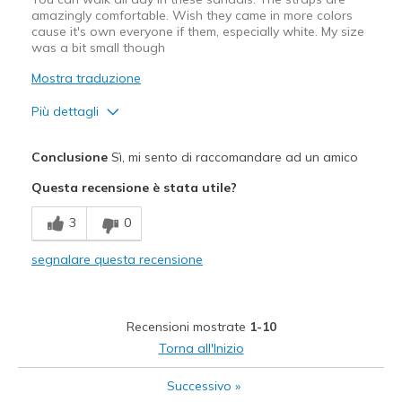
amazingly comfortable. Wish they came in more colors
cause it's own everyone if them, especially white. My size
was a bit small though
Mostra traduzione
Più dettagli
Pregi
Conclusione
Sì, mi sento di raccomandare ad un amico
Comfortable
Questa recensione è stata utile?
Durable
3
0
Stylish
segnalare questa recensione
Migliori Utilizzi:
Casual Wear
Recensioni mostrate
1-10
Travel
Torna all'Inizio
Width
Feels true to width
Successivo
»
Sizing
Feels half size too small