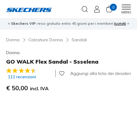
0
Men
MENU
⭐
Skechers VIP:
reso gratuito entro 45 giorni per i memberi
Iscriviti
⭐
Donna
Calzature Donna
Sandali
Donna
GO WALK Flex Sandal - Ssselena
Valutazione cliente 3,5 su 5
Aggiungi alla lista dei desideri
111 recensioni
€ 50,00
incl. IVA