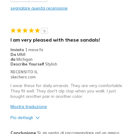
Stylish
segnalare questa recensione
Migliori Utilizzi:
Casual Wear
5
Going Out
I am very pleased with these sandals!
Special Occasions
Inviato
1 mese fa
Da
MIMI
Travel
da
Michigan
Describe Yourself
Stylish
Width
Feels true to width
RECENSITO IL
skechers.com
Sizing
Feels true to size
View On Shoes
I'm Into Shoes
I wear these for daily errands. They are very comfortable.
They fit well. They don't clip clop when you walk. I just
bought another pair in another color.
Mostra traduzione
Più dettagli
Pregi
Conclusione
Sì, mi sento di raccomandare ad un amico