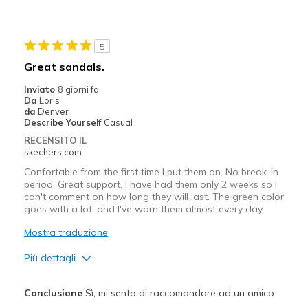
Migliori Utilizzi:
Casual Wear
5
Sizing
Feels true to size
Great sandals.
Inviato
8 giorni fa
Da
Loris
da
Denver
Describe Yourself
Casual
RECENSITO IL
skechers.com
Confortable from the first time I put them on. No break-in
period. Great support. I have had them only 2 weeks so I
can't comment on how long they will last. The green color
goes with a lot, and I've worn them almost every day.
Mostra traduzione
Più dettagli
Pregi
Conclusione
Sì, mi sento di raccomandare ad un amico
Attractive Design