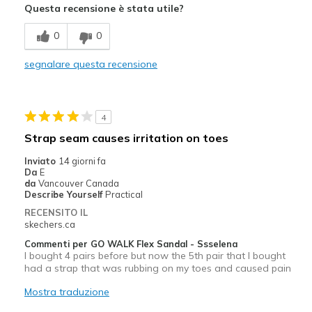
Questa recensione è stata utile?
Stylish
0
0
Migliori Utilizzi:
segnalare questa recensione
Casual Wear
Width
Feels true to width
4
Sizing
Feels true to size
Strap seam causes irritation on toes
View On Shoes
Shoes are for Wearing
Inviato
14 giorni fa
Da
E
da
Vancouver Canada
Describe Yourself
Practical
RECENSITO IL
skechers.ca
Commenti per GO WALK Flex Sandal - Ssselena
I bought 4 pairs before but now the 5th pair that I bought
had a strap that was rubbing on my toes and caused pain
Mostra traduzione