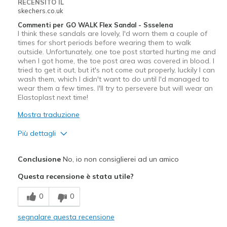
RECENSITO IL
skechers.co.uk
Travel
Commenti per GO WALK Flex Sandal - Ssselena
I think these sandals are lovely, I'd worn them a couple of
Width
Feels true to width
times for short periods before wearing them to walk
Sizing
Feels true to size
outside. Unfortunately, one toe post started hurting me and
when I got home, the toe post area was covered in blood. I
View On Shoes
I'm Into Shoes
tried to get it out, but it's not come out properly, luckily I can
wash them, which I didn't want to do until I'd managed to
wear them a few times. I'll try to persevere but will wear an
Elastoplast next time!
Mostra traduzione
Più dettagli
Pregi
Conclusione
No, io non consiglierei ad un amico
Attractive Design
Questa recensione è stata utile?
Breathe Well
0
0
Durable
segnalare questa recensione
Stylish