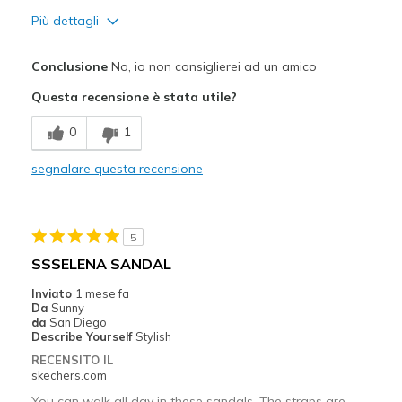
Più dettagli
Difetti
Conclusione
No, io non consiglierei ad un amico
Need Break In
Questa recensione è stata utile?
Poor Cushioning
0
1
View On Shoes
I'm Really Into Shoes
segnalare questa recensione
5
SSSELENA SANDAL
Inviato
1 mese fa
Da
Sunny
da
San Diego
Describe Yourself
Stylish
RECENSITO IL
skechers.com
You can walk all day in these sandals. The straps are