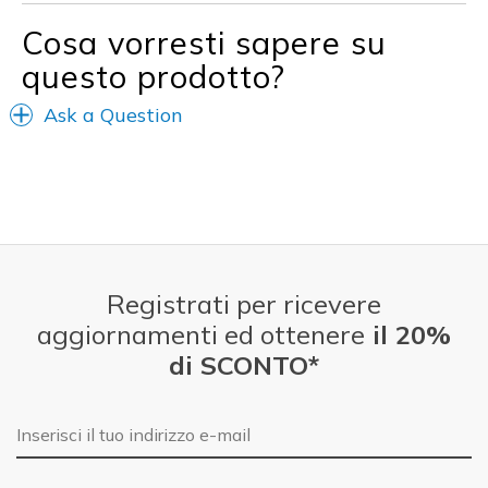
View On Shoes
I'm Into Shoes
Cosa vorresti sapere su
questo prodotto?
Ask a Question
Registrati per ricevere
aggiornamenti ed ottenere
il 20%
di SCONTO*
E-mail