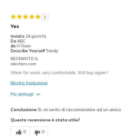
Difetti
5
Need Break In
Yes
Migliori Utilizzi:
Inviato
24 giorni fa
Da
ABC
Casual Wear
da
H-Town
Describe Yourself
Trendy
Travel
RECENSITO IL
skechers.com
Width
Feels true to width
Wear for work, very comfortable. Will buy again !
Sizing
Feels true to size
View On Shoes
Mostra traduzione
I'm Into Shoes
Più dettagli
Pregi
Conclusione
Sì, mi sento di raccomandare ad un amico
Attractive Design
Questa recensione è stata utile?
Comfortable
0
0