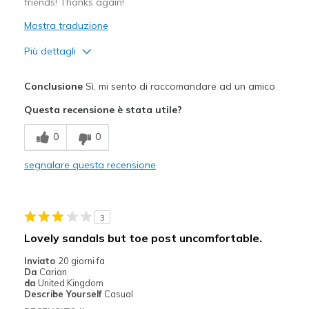
friends! Thanks again!
Mostra traduzione
Più dettagli
Pregi
Conclusione
Sì, mi sento di raccomandare ad un amico
Attractive Design
Questa recensione è stata utile?
Breathe Well
0
0
Comfortable
segnalare questa recensione
Durable
Stylish
3
Migliori Utilizzi:
Lovely sandals but toe post uncomfortable.
Casual Wear
Inviato
20 giorni fa
Da
Carian
Going Out
da
United Kingdom
Describe Yourself
Casual
Special Occasions