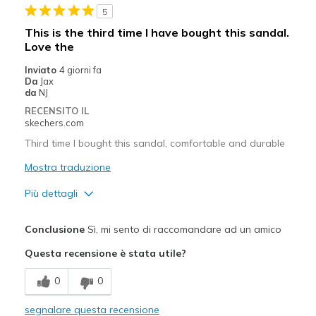
5
This is the third time I have bought this sandal.
Love the
Inviato
4 giorni fa
Da
Jax
da
NJ
RECENSITO IL
skechers.com
Third time I bought this sandal, comfortable and durable
Mostra traduzione
Più dettagli
Pregi
Conclusione
Sì, mi sento di raccomandare ad un amico
Attractive Design
Questa recensione è stata utile?
Comfortable
0
0
Durable
segnalare questa recensione