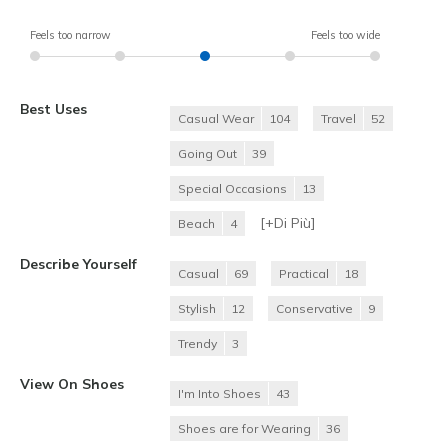
Feels too narrow
Feels too wide
Best Uses
Casual Wear
104
Travel
52
Going Out
39
Special Occasions
13
[+
Di Più
]
Beach
4
Describe Yourself
Casual
69
Practical
18
Stylish
12
Conservative
9
Trendy
3
View On Shoes
I'm Into Shoes
43
Shoes are for Wearing
36