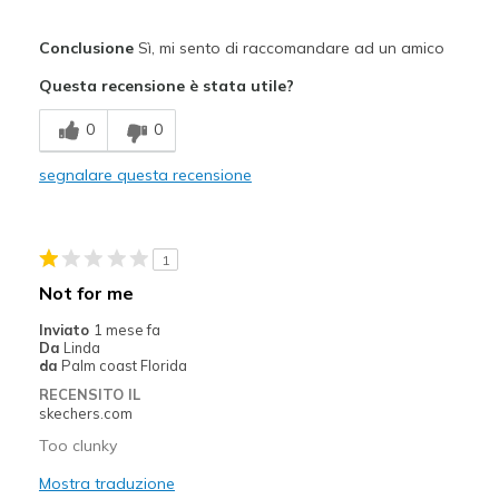
Pregi
Conclusione
Sì, mi sento di raccomandare ad un amico
Attractive Design
Questa recensione è stata utile?
Comfortable
0
0
Stylish
segnalare questa recensione
Migliori Utilizzi:
Casual Wear
1
Going Out
Not for me
Travel
Inviato
1 mese fa
Da
Linda
Width
Feels true to width
da
Palm coast Florida
Sizing
Feels true to size
RECENSITO IL
skechers.com
View On Shoes
I'm Into Shoes
Too clunky
Mostra traduzione