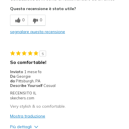
Attractive Design
Questa recensione è stata utile?
Comfortable
0
0
Durable
segnalare questa recensione
Stylish
Migliori Utilizzi:
5
Casual Wear
So comfortable!
Going Out
Inviato
1 mese fa
Da
Georgie
Width
Feels true to width
da
Pittsburgh, PA
Describe Yourself
Casual
Sizing
Feels true to size
RECENSITO IL
View On Shoes
I'm Into Shoes
skechers.com
Very stylish & so comfortable.
Mostra traduzione
Più dettagli