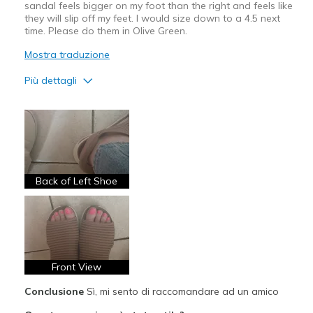
sandal feels bigger on my foot than the right and feels like
they will slip off my feet. I would size down to a 4.5 next
time. Please do them in Olive Green.
Mostra traduzione
Più dettagli
Pregi
Breathe Well
Comfortable
Stylish
Back of Left Shoe
Migliori Utilizzi:
Casual Wear
Special Occasions
Front View
Travel
Conclusione
Sì, mi sento di raccomandare ad un amico