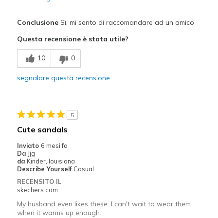
Pregi
Conclusione
Sì, mi sento di raccomandare ad un amico
Attractive Design
Questa recensione è stata utile?
Breathe Well
10
0
Comfortable
segnalare questa recensione
Stylish
Migliori Utilizzi:
5
Casual Wear
Cute sandals
Going Out
Inviato
6 mesi fa
Da
Jjg
Special Occasions
da
Kinder, louisiana
Describe Yourself
Casual
Travel
RECENSITO IL
skechers.com
Width
Feels true to width
My husband even likes these. I can't wait to wear them
Sizing
Feels true to size
when it warms up enough.