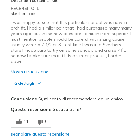
Describe Yourself
Casual
Travel
RECENSITO IL
skechers.com
Width
Feels true to width
I was happy to see that this particular sandal was now in
Sizing
Feels full size too big
arch fit. I had a similar pair that I had purchased many many
years ago, but these new ones are so much more superior. I
View On Shoes
I'm Into Shoes
must mention people should be careful with sizing cause I
usually wear a 7 1/2 or 8. Last time I was in a Skechers
store I made sure to try on some sandals and a size 7 fit,
so now I make sure that if it is a similar product, I order
down.
Mostra traduzione
Più dettagli
Pregi
Conclusione
Sì, mi sento di raccomandare ad un amico
Breathe Well
Questa recensione è stata utile?
Comfortable
11
0
Durable
segnalare questa recensione