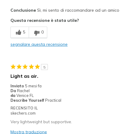
Pregi
Conclusione
Sì, mi sento di raccomandare ad un amico
Attractive Design
Questa recensione è stata utile?
Breathe Well
5
0
Comfortable
segnalare questa recensione
Stylish
Migliori Utilizzi:
5
Casual Wear
Light as air.
Travel
Inviato
5 mesi fa
Da
Rachel
Width
Feels true to width
da
Venice FL
Describe Yourself
Practical
Sizing
Feels true to size
RECENSITO IL
View On Shoes
Shoes are for Wearing
skechers.com
Very lightweight but supportive.
Mostra traduzione