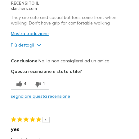
RECENSITO IL
Going Out
skechers.com
Travel
They are cute and casual but toes come front when
walking. Don't have grip for comfortable walking
Width
Feels true to width
Mostra traduzione
Sizing
Feels true to size
Più dettagli
View On Shoes
I'm Into Shoes
Pregi
Conclusione
No, io non consiglierei ad un amico
Attractive Design
Questa recensione è stata utile?
Breathe Well
4
1
Durable
segnalare questa recensione
Difetti
Poor Cushioning
5
Migliori Utilizzi:
yes
Casual Wear