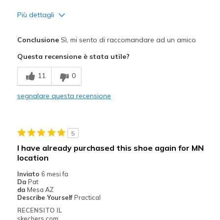
Più dettagli
Pregi
Conclusione
Sì, mi sento di raccomandare ad un amico
Breathe Well
Questa recensione è stata utile?
Comfortable
11
0
Durable
segnalare questa recensione
Migliori Utilizzi:
Casual Wear
5
Travel
I have already purchased this shoe again for MN
location
Width
Feels true to width
Sizing
Feels true to size
Inviato
6 mesi fa
Da
Pat
da
Mesa AZ
Describe Yourself
Practical
RECENSITO IL
skechers.com