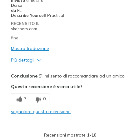
Inviato
6 mesi fa
Da
xx
Travel
da
FL
Describe Yourself
Practical
Width
Feels true to width
RECENSITO IL
Sizing
Feels half size too big
skechers.com
View On Shoes
I'm Into Shoes
fine
Mostra traduzione
Più dettagli
Pregi
Conclusione
Sì, mi sento di raccomandare ad un amico
Attractive Design
Questa recensione è stata utile?
Migliori Utilizzi:
3
0
Casual Wear
segnalare questa recensione
Going Out
Travel
Recensioni mostrate
1-10