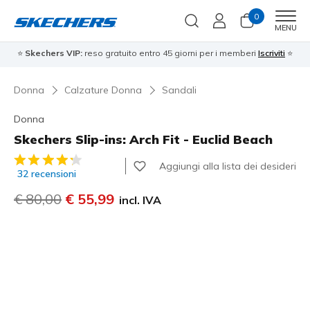
0
Men
MENU
⭐
Skechers VIP:
reso gratuito entro 45 giorni per i memberi
Iscriviti
⭐
Donna
Calzature Donna
Sandali
Donna
Skechers Slip-ins: Arch Fit - Euclid Beach
Valutazione cliente 3,3 su 5
Aggiungi alla lista dei desideri
32 recensioni
Prezzo ridotto da
€ 80,00
per
€ 55,99
incl. IVA