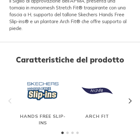
il Sigillo di approvazione dell’APMA, presenta una
tomaia in monomesh Stretch Fit® traspirante con una
fascia a H, supporto del tallone Skechers Hands Free
Slip-ins® e un plantare Arch Fit® che offre supporto al
piede.
Caratteristiche del prodotto
HANDS FREE SLIP-
ARCH FIT
S
INS