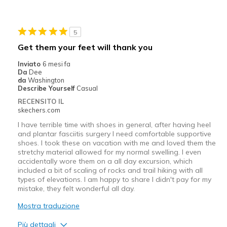
Migliori Utilizzi:
Casual Wear
5
Width
Feels true to width
Get them your feet will thank you
Sizing
Feels true to size
Inviato
6 mesi fa
View On Shoes
Shoes are for Wearing
Da
Dee
da
Washington
Describe Yourself
Casual
RECENSITO IL
skechers.com
I have terrible time with shoes in general, after having heel
and plantar fasciitis surgery I need comfortable supportive
shoes. I took these on vacation with me and loved them the
stretchy material allowed for my normal swelling. I even
accidentally wore them on a all day excursion, which
included a bit of scaling of rocks and trail hiking with all
types of elevations. I am happy to share I didn't pay for my
mistake, they felt wonderful all day.
Mostra traduzione
Più dettagli