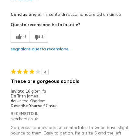
Pregi
Conclusione
Sì, mi sento di raccomandare ad un amico
Comfortable
Questa recensione è stata utile?
Difetti
0
0
No cons so far
segnalare questa recensione
Migliori Utilizzi:
Casual Wear
4
Width
Feels true to width
These are gorgeous sandals
Sizing
Feels true to size
Inviato
16 giorni fa
View On Shoes
Shoes are for Wearing
Da
Trish James
da
United Kingdom
Describe Yourself
Casual
RECENSITO IL
skechers.co.uk
Gorgeous sandals and so comfortable to wear, have slight
bounce to them. Easy to get on, I'm a size 5 and the left