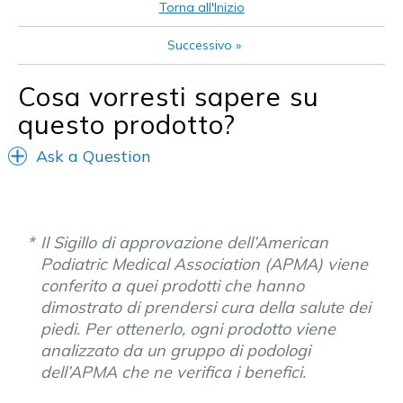
Width
Feels true to width
Torna all'Inizio
Sizing
Feels true to size
Successivo
»
View On Shoes
Shoes are for Wearing
Cosa vorresti sapere su
questo prodotto?
Ask a Question
Il Sigillo di approvazione dell’American
Podiatric Medical Association (APMA) viene
conferito a quei prodotti che hanno
dimostrato di prendersi cura della salute dei
piedi. Per ottenerlo, ogni prodotto viene
analizzato da un gruppo di podologi
dell’APMA che ne verifica i benefici.