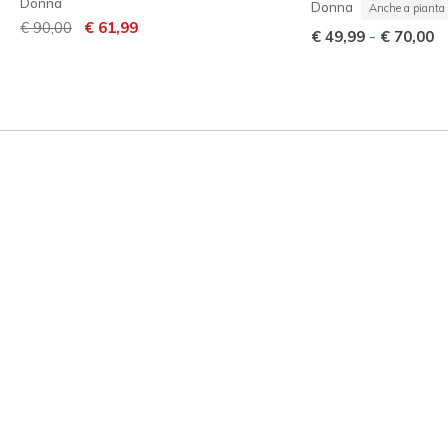
Donna
Donna
Anche a pianta 
Prezzo ridotto da
per
€ 90,00
€ 61,99
-
€ 49,99
€ 70,00