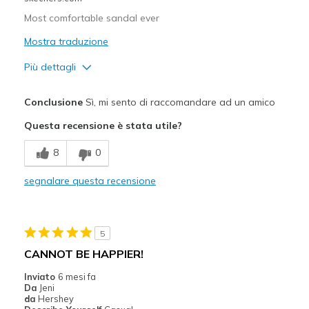
Most comfortable sandal ever
Mostra traduzione
Più dettagli
Pregi
Conclusione
Sì, mi sento di raccomandare ad un amico
Attractive Design
Questa recensione è stata utile?
Breathe Well
8
0
Comfortable
segnalare questa recensione
Durable
Stylish
5
Migliori Utilizzi:
CANNOT BE HAPPIER!
Casual Wear
Inviato
6 mesi fa
Da
Jeni
Going Out
da
Hershey