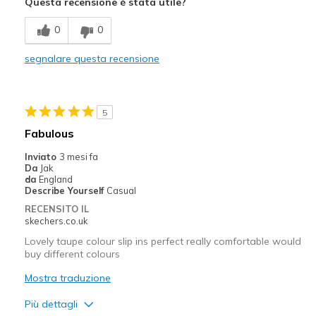
Width
Feels too wide
Questa recensione è stata utile?
Sizing
Feels half size too big
0
0
View On Shoes
I'm Really Into Shoes
segnalare questa recensione
5
Fabulous
Inviato
3 mesi fa
Da
Jak
da
England
Describe Yourself
Casual
RECENSITO IL
skechers.co.uk
Lovely taupe colour slip ins perfect really comfortable would
buy different colours
Mostra traduzione
Più dettagli