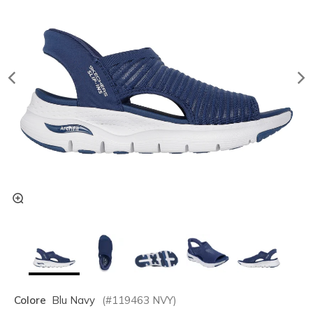
Colore
Blu Navy
(#
119463
NVY
)