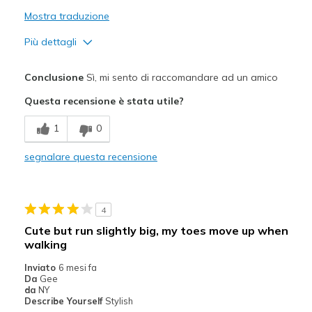
View On Shoes
Shoes are for Wearing
Mostra traduzione
Più dettagli
Pregi
Conclusione
Sì, mi sento di raccomandare ad un amico
Attractive Design
Questa recensione è stata utile?
Breathe Well
1
0
Comfortable
segnalare questa recensione
Durable
Stylish
4
Difetti
Cute but run slightly big, my toes move up when
walking
Arch support maybe too high
Inviato
6 mesi fa
Migliori Utilizzi:
Da
Gee
da
NY
Casual Wear
Describe Yourself
Stylish