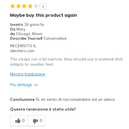
4
Width
Feels true to width
Maybe buy this product again
Sizing
Feels true to size
Inviato
26 giorni fa
View On Shoes
I'm Into Shoes
Da
Mary
da
Chicago, Illinois
Describe Yourself
Conservative
RECENSITO IL
skechers.com
The straps run a bit narrow; they should use a material that
adapts to swollen feet.
Mostra traduzione
Più dettagli
Pregi
Conclusione
Sì, mi sento di raccomandare ad un amico
Comfortable
Questa recensione è stata utile?
Migliori Utilizzi:
0
0
Going Out