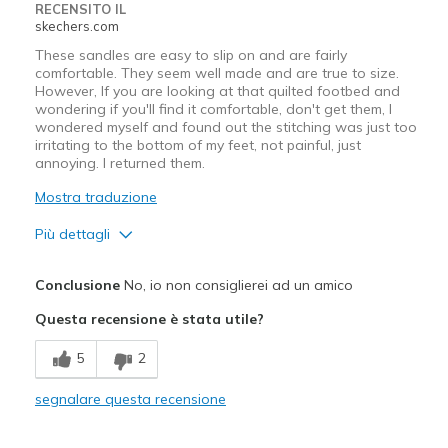
RECENSITO IL
skechers.com
View On Shoes
Shoes are for Wearing
These sandles are easy to slip on and are fairly
comfortable. They seem well made and are true to size.
However, If you are looking at that quilted footbed and
wondering if you'll find it comfortable, don't get them, I
wondered myself and found out the stitching was just too
irritating to the bottom of my feet, not painful, just
annoying. I returned them.
Mostra traduzione
Più dettagli
Pregi
Conclusione
No, io non consiglierei ad un amico
Attractive Design
Questa recensione è stata utile?
Breathe Well
5
2
Migliori Utilizzi:
segnalare questa recensione
Casual Wear