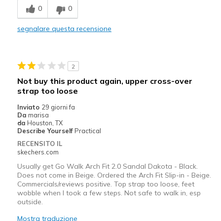
0
0
Stylish
segnalare questa recensione
Migliori Utilizzi:
Casual Wear
2
Width
Feels true to width
Not buy this product again, upper cross-over
Sizing
Feels true to size
strap too loose
View On Shoes
I'm Into Shoes
Inviato
29 giorni fa
Da
marisa
da
Houston, TX
Describe Yourself
Practical
RECENSITO IL
skechers.com
Usually get Go Walk Arch Fit 2.0 Sandal Dakota - Black.
Does not come in Beige. Ordered the Arch Fit Slip-in - Beige.
Commercials/reviews positive. Top strap too loose, feet
wobble when I took a few steps. Not safe to walk in, esp
outside.
Mostra traduzione