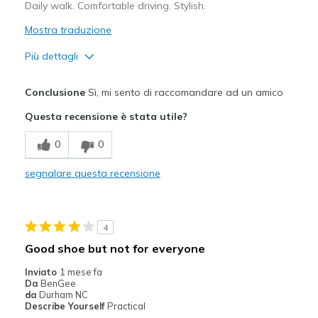
Daily walk. Comfortable driving. Stylish.
Mostra traduzione
Più dettagli
Pregi
Conclusione
Sì, mi sento di raccomandare ad un amico
Attractive Design
Questa recensione è stata utile?
Breathe Well
0
0
Comfortable
segnalare questa recensione
Durable
Stylish
4
Migliori Utilizzi:
Good shoe but not for everyone
Casual Wear
Inviato
1 mese fa
Da
BenGee
Going Out
da
Durham NC
Describe Yourself
Practical
Travel