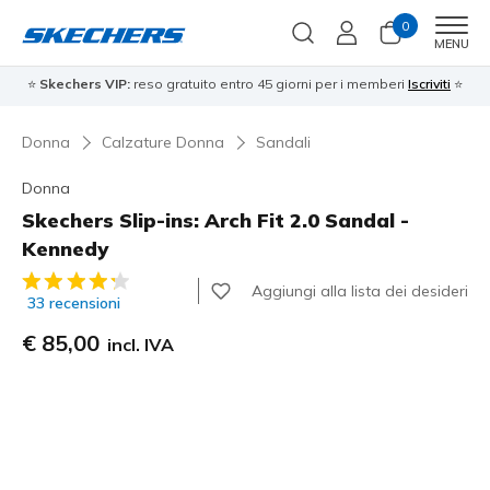
0
Men
MENU
⭐
Skechers VIP:
reso gratuito entro 45 giorni per i memberi
Iscriviti
⭐
Donna
Calzature Donna
Sandali
Donna
Skechers Slip-ins: Arch Fit 2.0 Sandal -
Kennedy
Valutazione cliente 4 su 5
Aggiungi alla lista dei desideri
33 recensioni
€ 85,00
incl. IVA