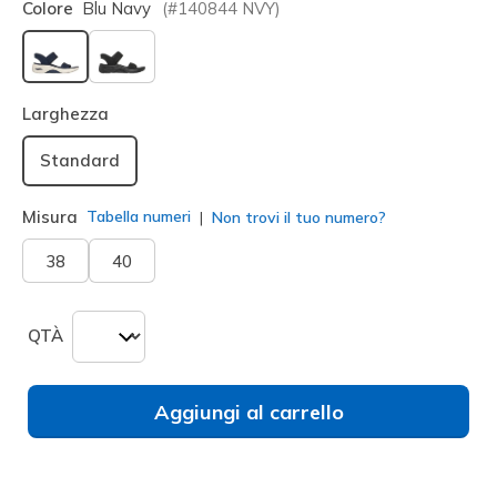
Colore
Blu Navy
(#
140844
NVY
)
selezionato
Larghezza
Standard
Misura
Tabella numeri
Non trovi il tuo numero?
38
40
QTÀ
Aggiungi al carrello