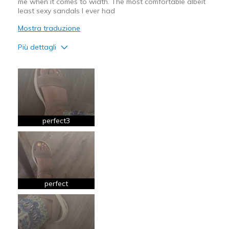
me when it comes to width. The most comfortable albeit
least sexy sandals I ever had
Mostra traduzione
Più dettagli
Pregi
Breathe Well
Comfortable
perfect3
Migliori Utilizzi:
Casual Wear
Long Walks
Travel
perfect
Width
Feels true to width
Sizing
Feels full size too big
View On Shoes
Shoes are for Wearing