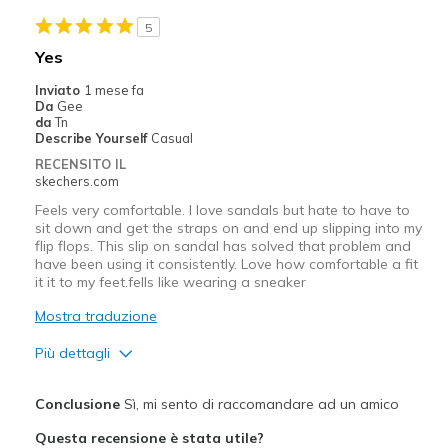
Width
Feels true to width
5
Sizing
Feels true to size
Yes
View On Shoes
Shoes are for Wearing
Inviato
1 mese fa
Da
Gee
da
Tn
Describe Yourself
Casual
RECENSITO IL
skechers.com
Feels very comfortable. I love sandals but hate to have to
sit down and get the straps on and end up slipping into my
flip flops. This slip on sandal has solved that problem and
have been using it consistently. Love how comfortable a fit
it it to my feet.fells like wearing a sneaker
Mostra traduzione
Più dettagli
Pregi
Conclusione
Sì, mi sento di raccomandare ad un amico
Comfortable
Questa recensione è stata utile?