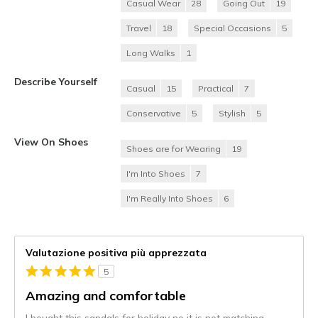
Casual Wear
28
Going Out
19
Travel
18
Special Occasions
5
Long Walks
1
Describe Yourself
Casual
15
Practical
7
Conservative
5
Stylish
5
View On Shoes
Shoes are for Wearing
19
I'm Into Shoes
7
I'm Really Into Shoes
6
Valutazione positiva più apprezzata
5
Amazing and comfortable
I bought this sandals for holiday no it is not matching