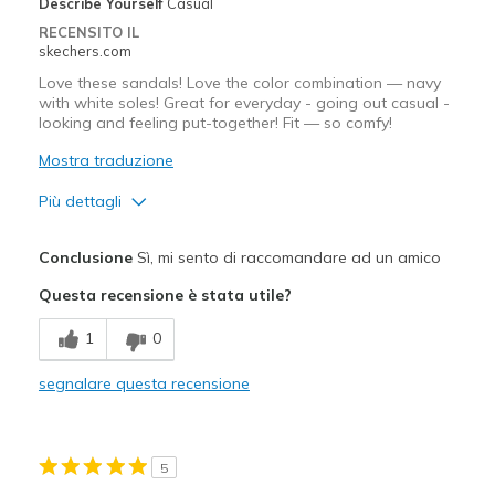
Describe Yourself
Casual
Travel
RECENSITO IL
skechers.com
Width
Feels true to width
Love these sandals! Love the color combination — navy
Sizing
Feels true to size
with white soles! Great for everyday - going out casual -
looking and feeling put-together! Fit — so comfy!
View On Shoes
I'm Really Into Shoes
Mostra traduzione
Più dettagli
Pregi
Conclusione
Sì, mi sento di raccomandare ad un amico
Attractive Design
Questa recensione è stata utile?
Comfortable
1
0
Durable
segnalare questa recensione
Stylish
Difetti
5
None! Note: strictly casual — which us NOT bad!