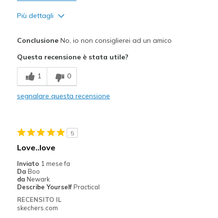
Più dettagli
Pregi
Conclusione
No, io non consiglierei ad un amico
Comfortable
Questa recensione è stata utile?
Durable
1
0
Migliori Utilizzi:
segnalare questa recensione
Casual Wear
Going Out
5
Width
Feels too wide
Love..love
View On Shoes
Shoes are for Wearing
Inviato
1 mese fa
Da
Boo
da
Newark
Describe Yourself
Practical
RECENSITO IL
skechers.com