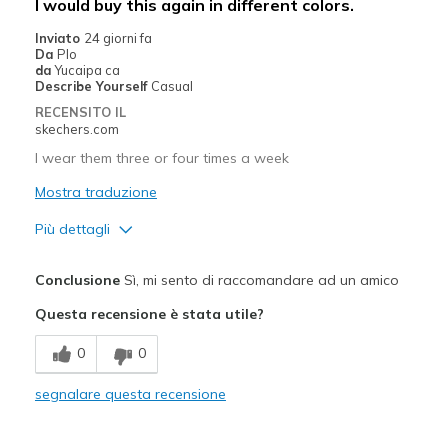
I would buy this again in different colors.
Migliori Utilizzi:
Inviato
24 giorni fa
Da
Plo
Casual Wear
da
Yucaipa ca
Describe Yourself
Casual
Going Out
RECENSITO IL
skechers.com
Travel
I wear them three or four times a week
Width
Feels true to width
Mostra traduzione
Sizing
Feels true to size
Più dettagli
View On Shoes
I'm Into Shoes
Pregi
Conclusione
Sì, mi sento di raccomandare ad un amico
Comfortable
Questa recensione è stata utile?
Durable
0
0
Stylish
segnalare questa recensione
Migliori Utilizzi:
Casual Wear