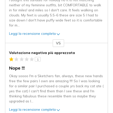
neither of my feminine outfits, bit COMFORTABLE to walk
in for miles! and miles so I don't care. It feels walking on
clouds. My feet is usually 5.5-6 these are size 5 I had to
size down I don't have puffy wide feet so it is comfortable
for m
...
Leggi la recensione completa
VS
Contro
Valutazione negativa più apprezzata
1
Nope !!!
Okay soooo I'm a Sketchers fan, always, these new hands
free the few pairs I own are amazing !!!! So I was looking
for a similar pair I purchased a couple yrs back my cat ate (
yes the cat) I can't find them than I see these and I'm
thinking fabulous these resemble them so maybe they
upgraded as I
...
Leggi la recensione completa