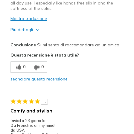
all day use. I especially like hands free slip in and the
softness of the soles.
Mostra traduzione
Più dettagli
Pregi
Conclusione
Sì, mi sento di raccomandare ad un amico
Attractive Design
Questa recensione è stata utile?
Breathe Well
0
0
Comfortable
segnalare questa recensione
Durable
Stylish
5
Migliori Utilizzi:
Comfy and stylish
Casual Wear
Inviato
23 giorni fa
Da
French is on my mind!
Going Out
da
USA