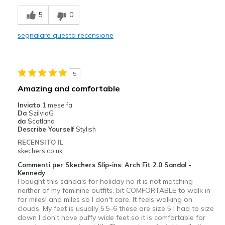
Migliori Utilizzi:
5
0
Casual Wear
segnalare questa recensione
Width
Feels true to width
Sizing
Feels true to size
View On Shoes
Shoes are for Wearing
5
Amazing and comfortable
Inviato
1 mese fa
Da
SzilviaG
da
Scotland
Describe Yourself
Stylish
RECENSITO IL
skechers.co.uk
Commenti per Skechers Slip-ins: Arch Fit 2.0 Sandal -
Kennedy
I bought this sandals for holiday no it is not matching
neither of my feminine outfits, bit COMFORTABLE to walk in
for miles! and miles so I don't care. It feels walking on
clouds. My feet is usually 5.5-6 these are size 5 I had to size
down I don't have puffy wide feet so it is comfortable for