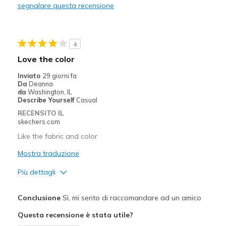
segnalare questa recensione
Travel
Width
Feels too narrow
4
Sizing
Feels true to size
Love the color
View On Shoes
Shoes are for Wearing
Inviato
29 giorni fa
Da
Deanna
da
Washington, IL
Describe Yourself
Casual
RECENSITO IL
skechers.com
Like the fabric and color
Mostra traduzione
Più dettagli
Pregi
Conclusione
Sì, mi sento di raccomandare ad un amico
Attractive Design
Questa recensione è stata utile?
Durable