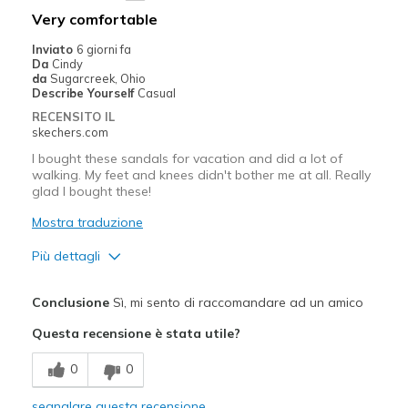
Very comfortable
Inviato
6 giorni fa
Da
Cindy
da
Sugarcreek, Ohio
Describe Yourself
Casual
RECENSITO IL
skechers.com
I bought these sandals for vacation and did a lot of
walking. My feet and knees didn't bother me at all. Really
glad I bought these!
Mostra traduzione
Più dettagli
Pregi
Conclusione
Sì, mi sento di raccomandare ad un amico
Attractive Design
Questa recensione è stata utile?
Comfortable
0
0
Durable
segnalare questa recensione