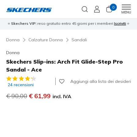
0
Men
MENU
⭐
Skechers VIP:
reso gratuito entro 45 giorni per i memberi
Iscriviti
⭐
Donna
Calzature Donna
Sandali
Donna
Skechers Slip-ins: Arch Fit Glide-Step Pro
Sandal - Ace
Valutazione cliente 5 su 5
Aggiungi alla lista dei desideri
24 recensioni
Prezzo ridotto da
€ 90,00
per
€ 61,99
incl. IVA