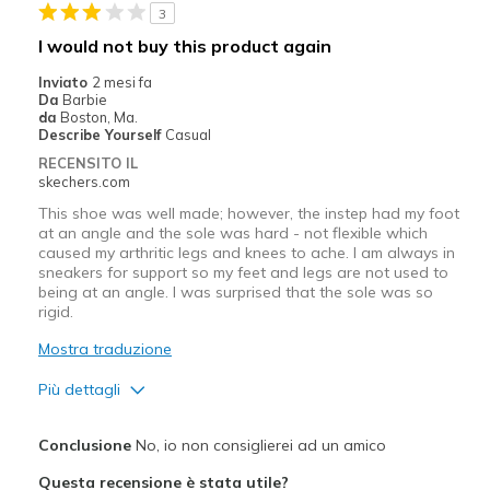
3
View On Shoes
Shoes are for Wearing
I would not buy this product again
Inviato
2 mesi fa
Da
Barbie
da
Boston, Ma.
Describe Yourself
Casual
RECENSITO IL
skechers.com
This shoe was well made; however, the instep had my foot
at an angle and the sole was hard - not flexible which
caused my arthritic legs and knees to ache. I am always in
sneakers for support so my feet and legs are not used to
being at an angle. I was surprised that the sole was so
rigid.
Mostra traduzione
Più dettagli
Pregi
Conclusione
No, io non consiglierei ad un amico
Attractive Design
Questa recensione è stata utile?