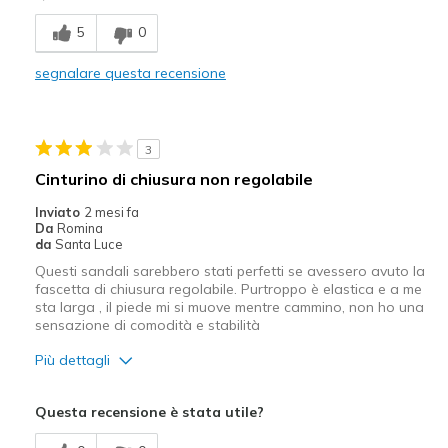
Stylish
5
0
Migliori Utilizzi:
segnalare questa recensione
Casual Wear
Going Out
3
Width
Feels true to width
Cinturino di chiusura non regolabile
Sizing
Feels true to size
Inviato
2 mesi fa
View On Shoes
I'm Into Shoes
Da
Romina
da
Santa Luce
Questi sandali sarebbero stati perfetti se avessero avuto la
fascetta di chiusura regolabile. Purtroppo è elastica e a me
sta larga , il piede mi si muove mentre cammino, non ho una
sensazione di comodità e stabilità
Più dettagli
Difetti
Questa recensione è stata utile?
Bassa stabilità