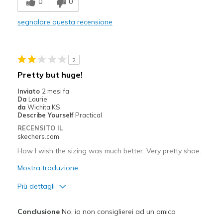
0
0
segnalare questa recensione
2
Pretty but huge!
Inviato
2 mesi fa
Da
Laurie
da
Wichita KS
Describe Yourself
Practical
RECENSITO IL
skechers.com
How I wish the sizing was much better. Very pretty shoe.
Mostra traduzione
Più dettagli
Pregi
Conclusione
No, io non consiglierei ad un amico
Attractive Design