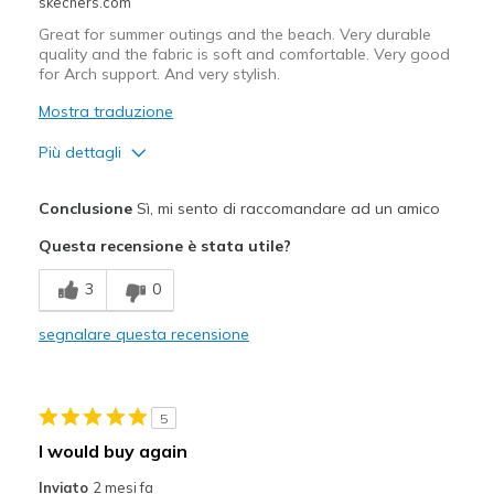
skechers.com
Great for summer outings and the beach. Very durable
quality and the fabric is soft and comfortable. Very good
for Arch support. And very stylish.
Mostra traduzione
Più dettagli
Pregi
Conclusione
Sì, mi sento di raccomandare ad un amico
Attractive Design
Questa recensione è stata utile?
Breathe Well
3
0
Comfortable
segnalare questa recensione
Durable
Stylish
5
Migliori Utilizzi:
I would buy again
Casual Wear
Inviato
2 mesi fa