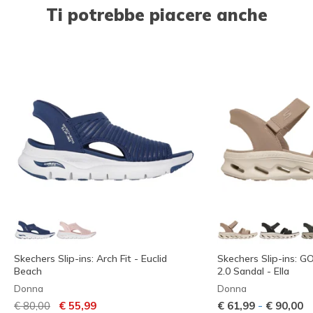
Ti potrebbe piacere anche
Skechers Slip-ins: Arch Fit - Euclid
Skechers Slip-ins: 
Beach
2.0 Sandal - Ella
Donna
Donna
Prezzo ridotto da
per
-
€ 80,00
€ 55,99
€ 61,99
€ 90,00