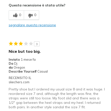
Attractive Design
Questa recensione è stata utile?
Breathe Well
0
0
Durable
segnalare questa recensione
Stylish
View On Shoes
I'm Really Into Shoes
3
Nice but too big.
Inviato
1 mese fa
Da
Dj
da
Oregon
Describe Yourself
Casual
RECENSITO IL
skechers.com
Pretty shoe but I ordered my usual size 8 and it was huge. I
reordered size 7 and, although the length was fine, the
straps were still too loose. My foot slid and there was a
1/2" gap between the heel straps and my heel. I returned
both pairs. In another style sandal the size 7 fit.