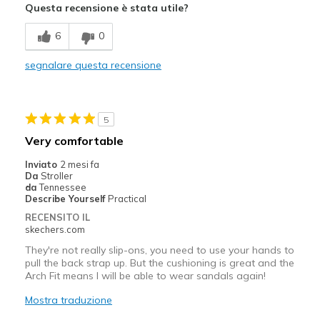
Questa recensione è stata utile?
Difetti
6
0
Way too large, both in length and width
segnalare questa recensione
Migliori Utilizzi:
Casual Wear
5
Going Out
Very comfortable
Special Occasions
Inviato
2 mesi fa
Da
Stroller
Width
Feels too wide
da
Tennessee
Describe Yourself
Practical
Sizing
Feels full size too big
RECENSITO IL
View On Shoes
I'm Into Shoes
skechers.com
They're not really slip-ons, you need to use your hands to
pull the back strap up. But the cushioning is great and the
Arch Fit means I will be able to wear sandals again!
Mostra traduzione