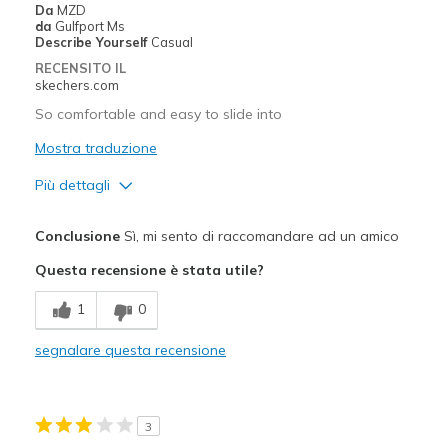
Da
MZD
Going Out
da
Gulfport Ms
Describe Yourself
Casual
Travel
RECENSITO IL
skechers.com
Width
Feels true to width
So comfortable and easy to slide into
Sizing
Feels true to size
Mostra traduzione
View On Shoes
I'm Into Shoes
Più dettagli
Pregi
Conclusione
Sì, mi sento di raccomandare ad un amico
Attractive Design
Questa recensione è stata utile?
Breathe Well
1
0
Comfortable
segnalare questa recensione
Durable
Stylish
3
Migliori Utilizzi: