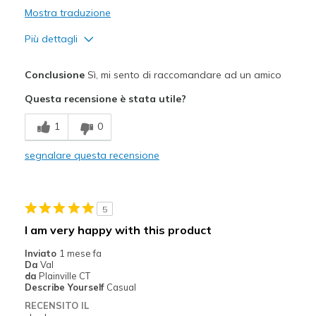
Mostra traduzione
Più dettagli
Pregi
Conclusione
Sì, mi sento di raccomandare ad un amico
Attractive Design
Questa recensione è stata utile?
Comfortable
1
0
Stylish
segnalare questa recensione
Width
Feels too wide
Sizing
Feels full size too big
View On Shoes
I'm Into Shoes
5
I am very happy with this product
Inviato
1 mese fa
Da
Val
da
Plainville CT
Describe Yourself
Casual
RECENSITO IL