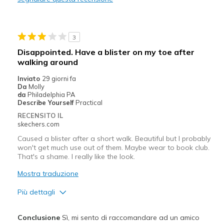
Stylish
Migliori Utilizzi:
3
Casual Wear
Disappointed. Have a blister on my toe after
walking around
Going Out
Inviato
29 giorni fa
Travel
Da
Molly
da
Philadelphia PA
Width
Describe Yourself
Practical
Feels true to width
Sizing
Feels true to size
RECENSITO IL
skechers.com
Caused a blister after a short walk. Beautiful but I probably
won't get much use out of them. Maybe wear to book club.
That's a shame. I really like the look.
Mostra traduzione
Più dettagli
Pregi
Conclusione
Sì, mi sento di raccomandare ad un amico