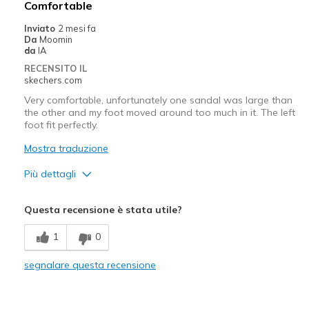
Comfortable
Casual Wear
Inviato
2 mesi fa
Da
Moomin
Going Out
da
IA
RECENSITO IL
Width
Feels true to width
skechers.com
Sizing
Feels true to size
Very comfortable, unfortunately one sandal was large than
View On Shoes
Shoes are for Wearing
the other and my foot moved around too much in it. The left
foot fit perfectly.
Mostra traduzione
Più dettagli
Pregi
Questa recensione è stata utile?
Attractive Design
1
0
Comfortable
segnalare questa recensione
Difetti
one sandal was larger than the other