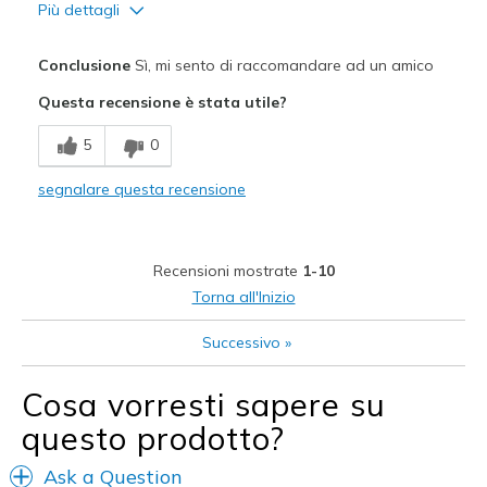
Più dettagli
Pregi
Conclusione
Sì, mi sento di raccomandare ad un amico
Comfortable
Questa recensione è stata utile?
Migliori Utilizzi:
5
0
Casual Wear
segnalare questa recensione
Width
Feels true to width
Sizing
Feels true to size
View On Shoes
Shoes are for Wearing
Recensioni mostrate
1-10
Torna all'Inizio
Successivo
»
Cosa vorresti sapere su
questo prodotto?
Ask a Question