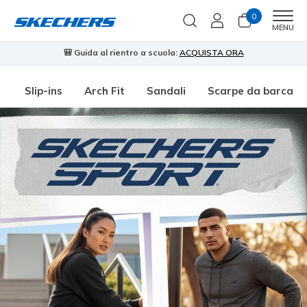
0
Men
MENU
🎒 Guida al rientro a scuola:
ACQUISTA ORA
⭐
Slip-ins
Arch Fit
Sandali
Scarpe da barca