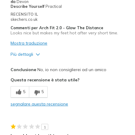
da
Devon
Describe Yourself
Practical
RECENSITO IL
skechers.co.uk
Commenti per Arch Fit 2.0 - Glow The Distance
Looks nice but makes my feet hot after very short time.
Mostra traduzione
Più dettagli
Pregi
Conclusione
No, io non consiglierei ad un amico
Comfortable
Questa recensione è stata utile?
Difetti
5
5
Poor Cushioning
segnalare questa recensione
Migliori Utilizzi:
Casual Wear
1
Width
Feels too wide