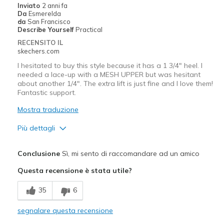
Inviato
2 anni fa
Casual Wear
Da
Esmerelda
da
San Francisco
Width
Feels too narrow
Describe Yourself
Practical
Sizing
Feels true to size
RECENSITO IL
skechers.com
View On Shoes
Shoes are for Wearing
I hesitated to buy this style because it has a 1 3/4" heel. I
needed a lace-up with a MESH UPPER but was hesitant
about another 1/4". The extra lift is just fine and I love them!
Fantastic support.
Mostra traduzione
Più dettagli
Pregi
Conclusione
Sì, mi sento di raccomandare ad un amico
Attractive Design
Questa recensione è stata utile?
Breathe Well
35
6
Comfortable
segnalare questa recensione
Durable