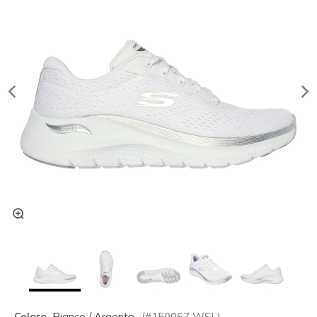
Colore
Bianco / Argento
(#
150067
WSL
)