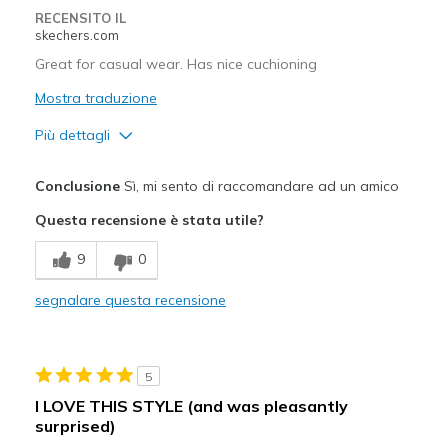
RECENSITO IL
View On Shoes
I'm Into Shoes
skechers.com
Great for casual wear. Has nice cuchioning
Mostra traduzione
Più dettagli
Pregi
Conclusione
Sì, mi sento di raccomandare ad un amico
Attractive Design
Questa recensione è stata utile?
Breathe Well
9
0
Comfortable
segnalare questa recensione
Stylish
Difetti
5
Need Break In
I LOVE THIS STYLE (and was pleasantly
surprised)
Migliori Utilizzi: