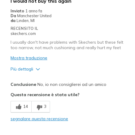
I would not buy this again
Sizing
Feels half size too big
Inviato
1 anno fa
View On Shoes
Shoes are for Wearing
Da
Manchester United
da
Linden, MI
RECENSITO IL
skechers.com
I usually don't have problems with Skechers but these felt
too narrow, not much cushioning and really hurt my feet
Mostra traduzione
Più dettagli
Difetti
Conclusione
No, io non consiglierei ad un amico
Poor Cushioning
Questa recensione è stata utile?
Width
Feels too narrow
14
3
Sizing
Feels half size too small
View On Shoes
Shoes are for Wearing
segnalare questa recensione