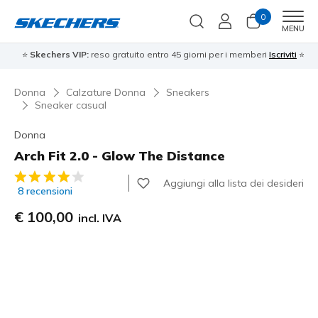
0
Men
MENU
⭐
Skechers VIP:
reso gratuito entro 45 giorni per i memberi
Iscriviti
⭐
Donna
Calzature Donna
Sneakers
Sneaker casual
Donna
Arch Fit 2.0 - Glow The Distance
Valutazione cliente 4,8 su 5
Aggiungi alla lista dei desideri
8 recensioni
€ 100,00
incl. IVA