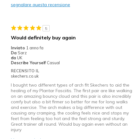
segnalare questa recensione
Migliori Utilizzi:
Casual Wear
5
Width
Feels true to width
Would definitely buy again
Sizing
Feels true to size
Inviato
1 anno fa
View On Shoes
Shoes are for Wearing
Da
Sarz
da
UK
Describe Yourself
Casual
RECENSITO IL
skechers.co.uk
I bought two different types of arch fit Skechers to aid the
healing of my Plantar Fasciitis. The first pair are like walking
on an amazing bouncy cloud and this pair is also incredibly
comfy but also a bit firmer so better for me for long walks
and exercise. The arch makes a big difference with out
causing any cramping, the cooling feels nice and stops my
feet from feeling too hot and the feel strong and sturdy.
Great trainer all round. Would buy again even without an
injury