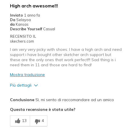
High arch awesome!!!
Punti di vista sulle scarpe
Ci tengo molto alle scarpe
Inviato
1 anno fa
Da
Selayoa
da
Kansas
Describe Yourself
Casual
RECENSITO IL
skechers.com
I am very very picky with shoes. I have a high arch and need
support i have bought other sketcher arch support but
these are the only ones that work perfect!!! Sad thing is i
need them in 11 and those are hard to find!
Mostra traduzione
Più dettagli
Pregi
Conclusione
Sì, mi sento di raccomandare ad un amico
Attractive Design
Questa recensione è stata utile?
Breathe Well
13
4
Durable