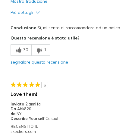
Mostra traduzione
Più dettagli
Pregi
Conclusione
Sì, mi sento di raccomandare ad un amico
Attractive Design
Questa recensione è stata utile?
Breathe Well
30
1
Comfortable
segnalare questa recensione
Durable
Stylish
5
Migliori Utilizzi:
Love them!
Casual Wear
Inviato
2 anni fa
Da
Abk820
Going Out
da
NY
Describe Yourself
Casual
Travel
RECENSITO IL
skechers.com