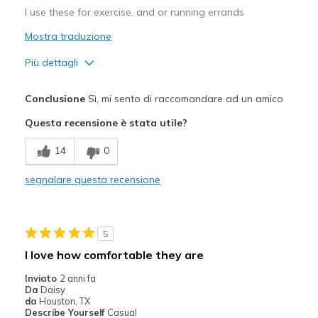
Width
Feels true to width
I use these for exercise, and or running errands
Sizing
Feels true to size
Mostra traduzione
View On Shoes
Shoes are for Wearing
Più dettagli
Pregi
Conclusione
Sì, mi sento di raccomandare ad un amico
Attractive Design
Questa recensione è stata utile?
Breathe Well
14
0
Comfortable
segnalare questa recensione
Stylish
Migliori Utilizzi:
5
Casual Wear
I love how comfortable they are
Walking
Inviato
2 anni fa
Da
Daisy
Width
Feels true to width
da
Houston, TX
Describe Yourself
Casual
Sizing
Feels true to size