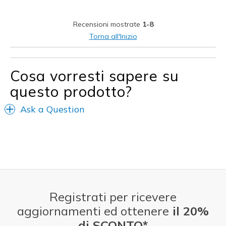
Mesh uppers
Recensioni mostrate
1-8
Stylish
Torna all'Inizio
Migliori Utilizzi:
6 Miles Of Daily Walking
Cosa vorresti sapere su
questo prodotto?
Casual Wear
Ask a Question
Width
Feels true to width
Sizing
Feels true to size
View On Shoes
Shoes are for Wearing
Registrati per ricevere
aggiornamenti ed ottenere
il 20%
di SCONTO*