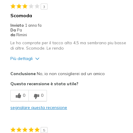
3
Scomoda
Inviato
1 anno fa
Da
Pa
da
Rimini
Le ho comprate per il tacco alto 4,5 ma sembrano piu basse
di altre. Scomode. Le rendo
Più dettagli
Pregi
Conclusione
No, io non consiglierei ad un amico
Leggero
Questa recensione è stata utile?
Difetti
0
0
Bassa stabilità
segnalare questa recensione
Le ho prese perché il tacco era alto 4,5 ma seb
Larghezza
Larghezza giusta
5
Taglie
Taglia giusta