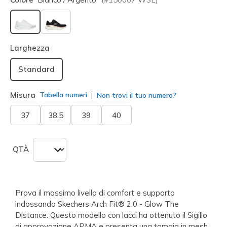
selezionato
Larghezza
Standard
Misura
Tabella numeri
Non trovi il tuo numero?
37
38.5
39
40
QTÀ
Prova il massimo livello di comfort e supporto
indossando Skechers Arch Fit® 2.0 - Glow The
Distance. Questo modello con lacci ha ottenuto il Sigillo
di approvazione APMA e presenta una tomaia in mesh