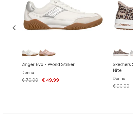
Zinger Evo - World Striker
Skechers S
Nite
Donna
Donna
Prezzo ridotto da
€ 70,00
per
€ 49,99
Prezzo ri
€ 90,00
p