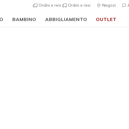
Ordini e resi
Ordini e resi
Negozi
A
O
BAMBINO
ABBIGLIAMENTO
OUTLET
⭐
Skechers VIP:
reso gratuito entro 45 giorni per i memb
casual
Donna
Arch Fit 
1
Valutazione clie
Prezzo ri
€ 80,00
p
Colore
Bianco /