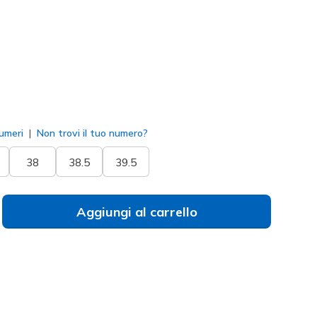
to
umeri
Non trovi il tuo numero?
38
38.5
39.5
Aggiungi al carrello