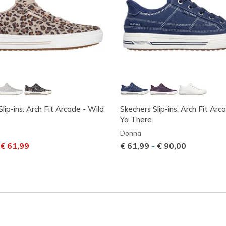
lip-ins: Arch Fit Arcade - Wild
Skechers Slip-ins: Arch Fit Arc
Ya There
Donna
dotto da
er
€ 61,99
€ 61,99
-
€ 90,00