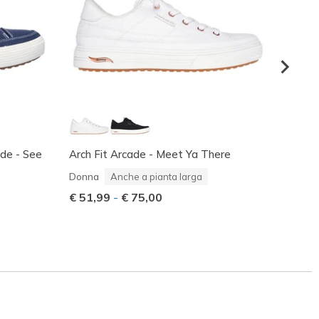
ade - See
Arch Fit Arcade - Meet Ya There
Acade
Donna
Donna
Anche a pianta larga
€ 49,
€ 51,99
-
€ 75,00