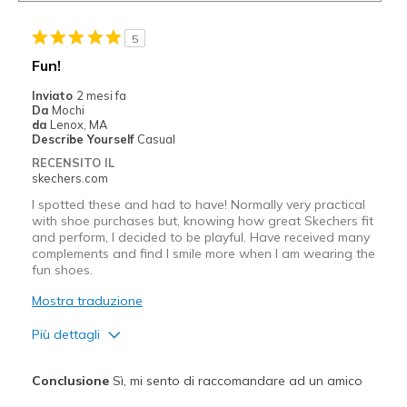
5
Fun!
Inviato
2 mesi fa
Da
Mochi
da
Lenox, MA
Describe Yourself
Casual
RECENSITO IL
skechers.com
I spotted these and had to have! Normally very practical
with shoe purchases but, knowing how great Skechers fit
and perform, I decided to be playful. Have received many
complements and find I smile more when I am wearing the
fun shoes.
Mostra traduzione
Più dettagli
Pregi
Conclusione
Sì, mi sento di raccomandare ad un amico
Attractive Design