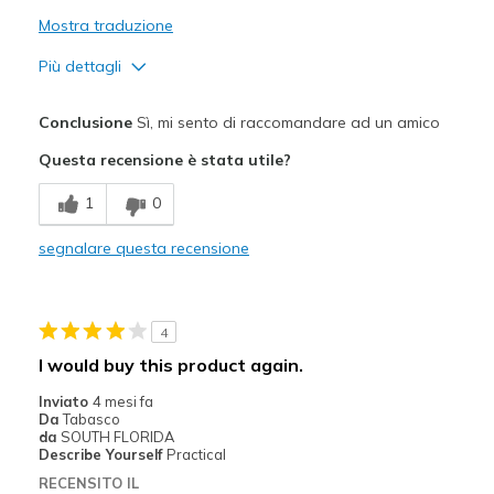
Mostra traduzione
Più dettagli
Pregi
Conclusione
Sì, mi sento di raccomandare ad un amico
Attractive Design
Questa recensione è stata utile?
Difetti
1
0
Need Break In
segnalare questa recensione
Migliori Utilizzi:
Casual Wear
4
Width
Feels true to width
I would buy this product again.
Sizing
Feels true to size
Inviato
4 mesi fa
View On Shoes
Shoes are for Wearing
Da
Tabasco
da
SOUTH FLORIDA
Describe Yourself
Practical
RECENSITO IL