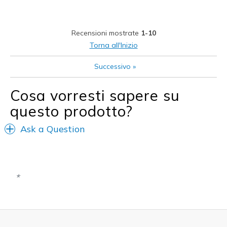
Durable
Stylish
Recensioni mostrate
1-10
Migliori Utilizzi:
Torna all'Inizio
Casual Wear
Successivo
»
Width
Feels true to width
Cosa vorresti sapere su
Sizing
Feels true to size
questo prodotto?
View On Shoes
Shoes are for Wearing
Ask a Question