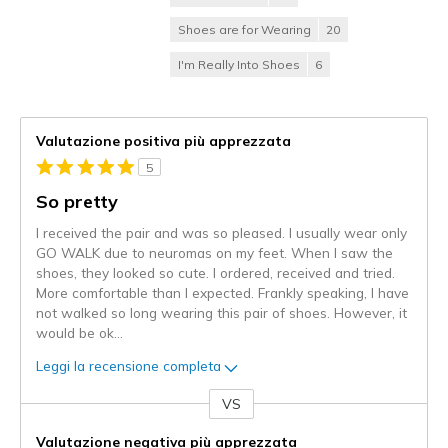
Shoes are for Wearing
20
I'm Really Into Shoes
6
Valutazione positiva più apprezzata
5
So pretty
I received the pair and was so pleased. I usually wear only
GO WALK due to neuromas on my feet. When I saw the
shoes, they looked so cute. I ordered, received and tried.
More comfortable than I expected. Frankly speaking, I have
not walked so long wearing this pair of shoes. However, it
would be ok
...
Leggi la recensione completa
VS
Contro
Valutazione negativa più apprezzata