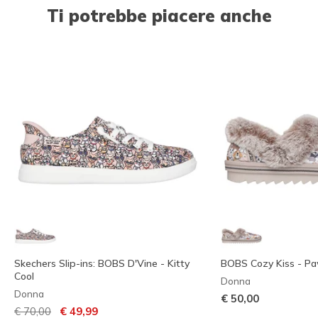
Ti potrebbe piacere anche
Skechers Slip-ins: BOBS D'Vine - Kitty
BOBS Cozy Kiss - P
Cool
Donna
Donna
€ 50,00
Prezzo ridotto da
per
€ 70,00
€ 49,99