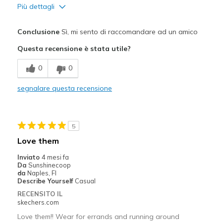
Più dettagli
Pregi
Conclusione
Sì, mi sento di raccomandare ad un amico
Attractive Design
Questa recensione è stata utile?
Comfortable
0
0
Stylish
segnalare questa recensione
Migliori Utilizzi:
Casual Wear
5
Width
Feels true to width
Love them
Sizing
Feels true to size
Inviato
4 mesi fa
View On Shoes
I'm Really Into Shoes
Da
Sunshinecoop
da
Naples, Fl
Describe Yourself
Casual
RECENSITO IL
skechers.com
Love them!! Wear for errands and running around