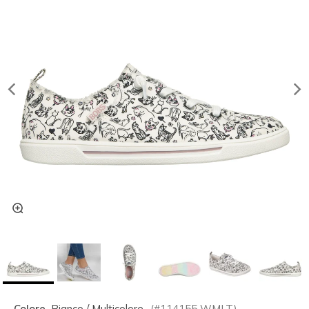
Colore
Bianco / Multicolore
(#
114155
WMLT
)