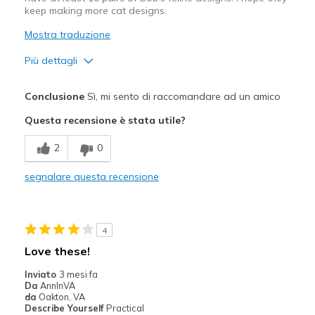
keep making more cat designs.
Mostra traduzione
Più dettagli
Pregi
Conclusione
Sì, mi sento di raccomandare ad un amico
Attractive Design
Questa recensione è stata utile?
Comfortable
2
0
Durable
segnalare questa recensione
Migliori Utilizzi:
Casual Wear
4
Travel
Love these!
Width
Feels true to width
Inviato
3 mesi fa
Da
AnnInVA
Sizing
Feels true to size
da
Oakton, VA
View On Shoes
I'm Into Shoes
Describe Yourself
Practical