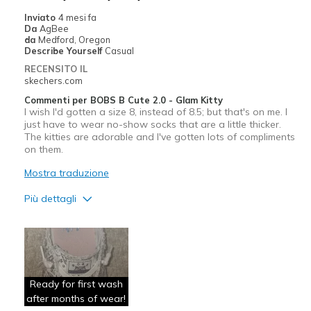
Sizing
Feels true to size
Inviato
4 mesi fa
View On Shoes
I'm Into Shoes
Da
AgBee
da
Medford, Oregon
Describe Yourself
Casual
RECENSITO IL
skechers.com
Commenti per BOBS B Cute 2.0 - Glam Kitty
I wish I'd gotten a size 8, instead of 8.5; but that's on me. I
just have to wear no-show socks that are a little thicker.
The kitties are adorable and I've gotten lots of compliments
on them.
Mostra traduzione
Più dettagli
Pregi
Attractive Design
Comfortable
Ready for first wash
Durable
after months of wear!