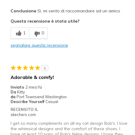
Pregi
Conclusione
Sì, mi sento di raccomandare ad un amico
Attractive Design
Questa recensione è stata utile?
Breathe Well
1
0
Comfortable
segnalare questa recensione
Durable
Stylish
5
Migliori Utilizzi:
Adorable & comfy!
Casual Wear
Inviato
2 mesi fa
Da
Kitty
Going Out
da
Port Townsend Washington
Describe Yourself
Casual
Travel
RECENSITO IL
skechers.com
Width
Feels true to width
I get so many compliments on all my cat design Bob's. I love
Sizing
Feels half size too big
the whimsical designs and the comfort of these shoes. I
have at least 10 pairs of Bob's feline designs. I hope they
View On Shoes
I'm Into Shoes