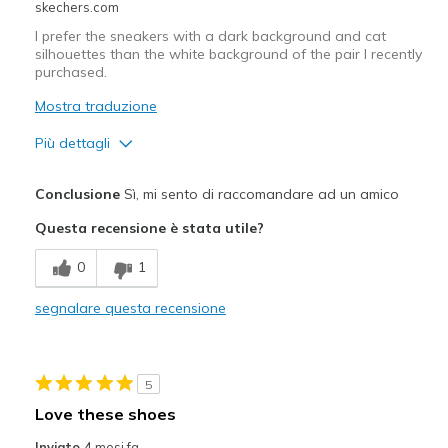
skechers.com
I prefer the sneakers with a dark background and cat
silhouettes than the white background of the pair I recently
purchased.
Mostra traduzione
Più dettagli
Pregi
Conclusione
Sì, mi sento di raccomandare ad un amico
Attractive Design
Questa recensione è stata utile?
Comfortable
0
1
Durable
segnalare questa recensione
Migliori Utilizzi:
Casual Wear
5
Width
Feels true to width
Love these shoes
Sizing
Feels true to size
Inviato
4 mesi fa