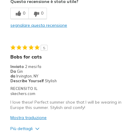
Questa recensione è stata utile?
Breathe Well
0
0
Comfortable
segnalare questa recensione
Stylish
Migliori Utilizzi:
5
Casual Wear
Bobs for cats
Sizing
Feels true to size
Inviato
2 mesi fa
Da
Gin
View On Shoes
I'm Into Shoes
da
Irvington, NY
Describe Yourself
Stylish
RECENSITO IL
skechers.com
I love these! Perfect summer shoe that I will be wearing in
Europe this summer. Stylish and comfy!
Mostra traduzione
Più dettagli