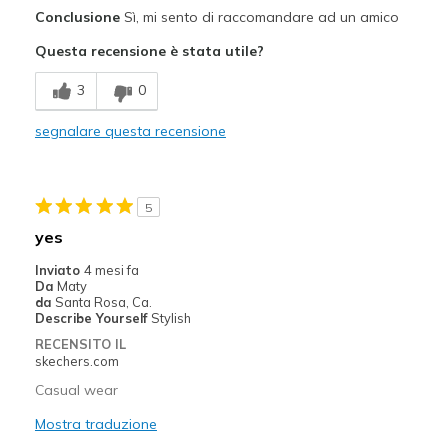
Conclusione
Sì, mi sento di raccomandare ad un amico
Stylish
Questa recensione è stata utile?
Migliori Utilizzi:
3
0
Casual Wear
segnalare questa recensione
Width
Feels true to width
Sizing
Feels half size too big
View On Shoes
I'm Into Shoes
5
yes
Inviato
4 mesi fa
Da
Maty
da
Santa Rosa, Ca.
Describe Yourself
Stylish
RECENSITO IL
skechers.com
Casual wear
Mostra traduzione