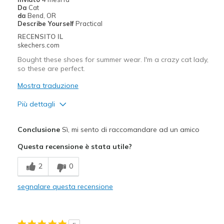
View On Shoes
Shoes are for Wearing
Da
Cat
da
Bend, OR
Describe Yourself
Practical
RECENSITO IL
skechers.com
Bought these shoes for summer wear. I'm a crazy cat lady,
so these are perfect.
Mostra traduzione
Più dettagli
Pregi
Conclusione
Sì, mi sento di raccomandare ad un amico
Attractive Design
Questa recensione è stata utile?
Comfortable
2
0
So darn cute
segnalare questa recensione
Stylish
Migliori Utilizzi: