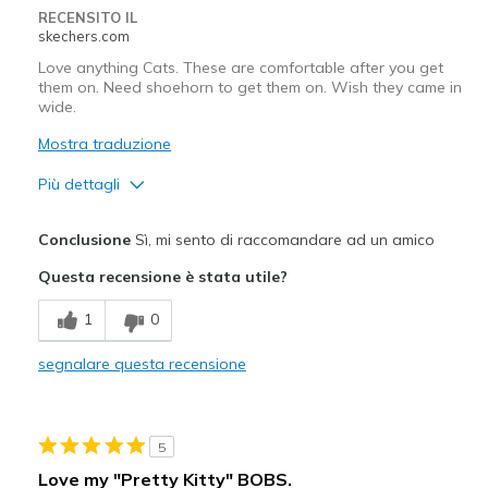
RECENSITO IL
skechers.com
Love anything Cats. These are comfortable after you get
them on. Need shoehorn to get them on. Wish they came in
wide.
Mostra traduzione
Più dettagli
Pregi
Conclusione
Sì, mi sento di raccomandare ad un amico
Attractive Design
Questa recensione è stata utile?
Comfortable
1
0
Migliori Utilizzi:
segnalare questa recensione
Casual Wear
Travel
5
Width
Feels true to width
Love my "Pretty Kitty" BOBS.