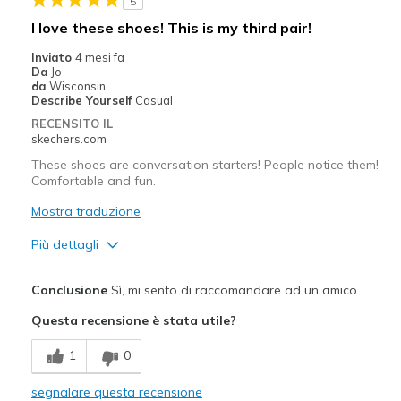
5
Casual Wear
I love these shoes! This is my third pair!
Width
Feels true to width
Inviato
4 mesi fa
Da
Jo
Sizing
Feels true to size
da
Wisconsin
View On Shoes
Shoes are for Wearing
Describe Yourself
Casual
RECENSITO IL
skechers.com
These shoes are conversation starters! People notice them!
Comfortable and fun.
Mostra traduzione
Più dettagli
Pregi
Conclusione
Sì, mi sento di raccomandare ad un amico
Attractive Design
Questa recensione è stata utile?
Breathe Well
1
0
Comfortable
segnalare questa recensione