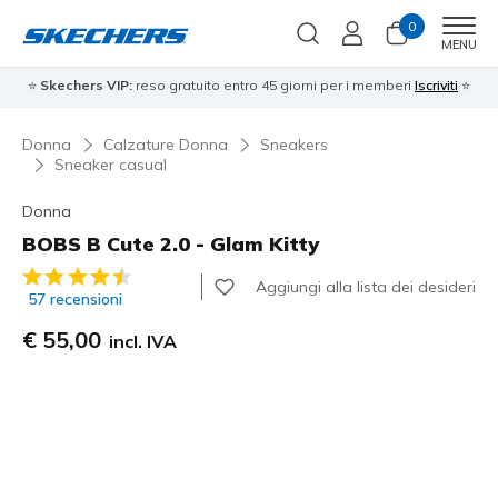
0
Men
MENU
⭐
Skechers VIP:
reso gratuito entro 45 giorni per i memberi
Iscriviti
⭐
Donna
Calzature Donna
Sneakers
Sneaker casual
Donna
BOBS B Cute 2.0 - Glam Kitty
Valutazione cliente 4,5 su 5
Aggiungi alla lista dei desideri
57 recensioni
€ 55,00
incl. IVA