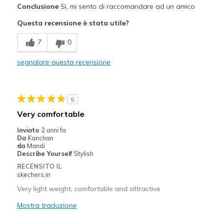
Conclusione
Sì, mi sento di raccomandare ad un amico
Durable
Questa recensione è stata utile?
Stylish
7
0
Difetti
You;re not making them anymore I am SICK!
segnalare questa recensione
Migliori Utilizzi:
Casual Wear
5
Very comfortable
Going Out
Inviato
2 anni fa
Special Occasions
Da
Kanchan
da
Mandi
Travel
Describe Yourself
Stylish
RECENSITO IL
Walking
skechers.in
Very light weight, comfortable and attractive
Width
Feels true to width
Sizing
Feels true to size
Mostra traduzione
View On Shoes
I'm Into Shoes