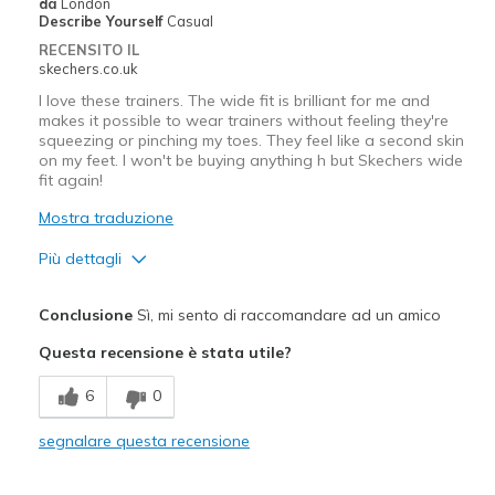
da
London
Describe Yourself
Casual
RECENSITO IL
skechers.co.uk
I love these trainers. The wide fit is brilliant for me and
makes it possible to wear trainers without feeling they're
squeezing or pinching my toes. They feel like a second skin
on my feet. I won't be buying anything h but Skechers wide
fit again!
Mostra traduzione
Più dettagli
Pregi
Conclusione
Sì, mi sento di raccomandare ad un amico
Attractive Design
Questa recensione è stata utile?
Breathe Well
6
0
Comfortable
segnalare questa recensione
Durable