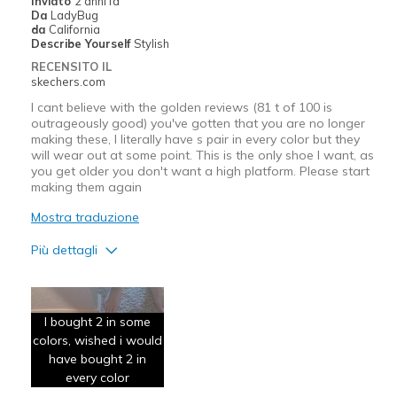
Inviato
2 anni fa
Da
LadyBug
Sizing
Feels true to size
da
California
View On Shoes
Shoes are for Wearing
Describe Yourself
Stylish
RECENSITO IL
skechers.com
I cant believe with the golden reviews (81 t of 100 is
outrageously good) you've gotten that you are no longer
making these, I literally have s pair in every color but they
will wear out at some point. This is the only shoe I want, as
you get older you don't want a high platform. Please start
making them again
Mostra traduzione
Più dettagli
Pregi
Attractive Design
I bought 2 in some
colors, wished i would
Breathe Well
have bought 2 in
Comfortable
every color