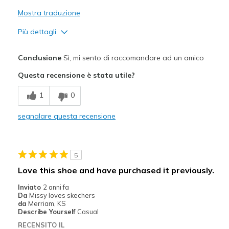
Mostra traduzione
Più dettagli
Pregi
Conclusione
Sì, mi sento di raccomandare ad un amico
Stylish
Questa recensione è stata utile?
Difetti
1
0
Need Break In
segnalare questa recensione
Migliori Utilizzi:
Going Out
5
Width
Feels true to width
Love this shoe and have purchased it previously.
Sizing
Feels true to size
Inviato
2 anni fa
View On Shoes
I'm Into Shoes
Da
Missy loves skechers
da
Merriam, KS
Describe Yourself
Casual
RECENSITO IL