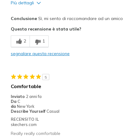
Più dettagli
Pregi
Conclusione
Sì, mi sento di raccomandare ad un amico
Attractive Design
Questa recensione è stata utile?
Comfortable
2
1
Stylish
segnalare questa recensione
Migliori Utilizzi:
Casual Wear
5
Going Out
Comfortable
Travel
Inviato
2 anni fa
Da
C
Width
Feels true to width
da
New York
Describe Yourself
Casual
Sizing
Feels true to size
RECENSITO IL
View On Shoes
I'm Really Into Shoes
skechers.com
Really really comfortable