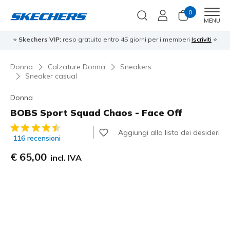
0
Men
MENU
⭐
Skechers VIP:
reso gratuito entro 45 giorni per i memberi
Iscriviti
⭐
Donna
Calzature Donna
Sneakers
Sneaker casual
Donna
BOBS Sport Squad Chaos - Face Off
Valutazione cliente 5 su 5
Aggiungi alla lista dei desideri
116 recensioni
€ 65,00
incl. IVA