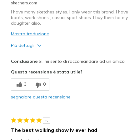
skechers.com
I have many sketches styles. I only wear this brand. I have
boots, work shoes , casual sport shoes. I buy them for my
daughter also.
Mostra traduzione
Più dettagli
Pregi
Conclusione
Sì, mi sento di raccomandare ad un amico
Attractive Design
Questa recensione è stata utile?
Comfortable
3
0
Durable
segnalare questa recensione
Migliori Utilizzi:
Casual Wear
5
Going Out
The best walking show Iv ever had
Width
Feels true to width