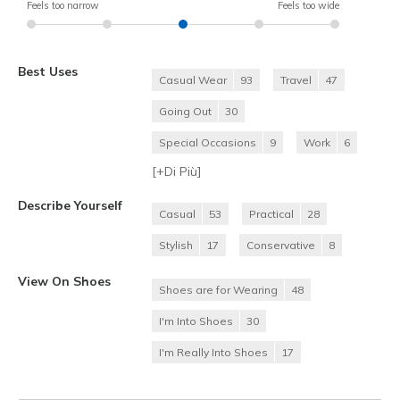
Feels too narrow
Feels too wide
Best Uses
Casual Wear
93
Travel
47
Going Out
30
Special Occasions
9
Work
6
[+
Di Più
]
Describe Yourself
Casual
53
Practical
28
Stylish
17
Conservative
8
View On Shoes
Shoes are for Wearing
48
I'm Into Shoes
30
I'm Really Into Shoes
17