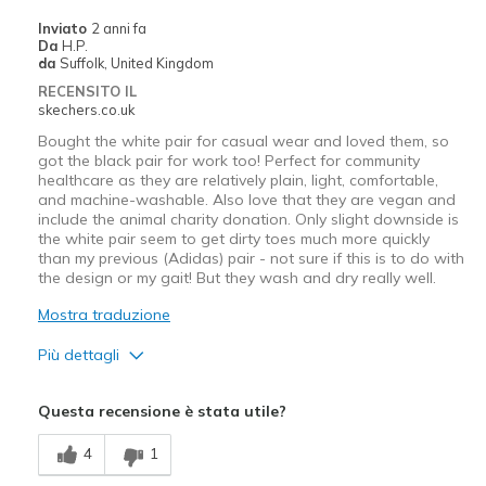
Casual Wear
Inviato
2 anni fa
Da
H.P.
Going Out
da
Suffolk, United Kingdom
RECENSITO IL
Travel
skechers.co.uk
Bought the white pair for casual wear and loved them, so
Width
Feels true to width
got the black pair for work too! Perfect for community
Sizing
Feels true to size
healthcare as they are relatively plain, light, comfortable,
and machine-washable. Also love that they are vegan and
include the animal charity donation. Only slight downside is
the white pair seem to get dirty toes much more quickly
than my previous (Adidas) pair - not sure if this is to do with
the design or my gait! But they wash and dry really well.
Mostra traduzione
Più dettagli
Pregi
Questa recensione è stata utile?
Attractive Design
4
1
Breathe Well