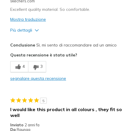
skechers.com
Excellent quality material. So comfortable.
Mostra traduzione
Più dettagli
Pregi
Conclusione
Sì, mi sento di raccomandare ad un amico
Attractive Design
Questa recensione è stata utile?
Comfortable
4
3
Durable
segnalare questa recensione
Stylish
Migliori Utilizzi:
5
Casual Wear
I would like this product in all colours , they fit so
well
Travel
Inviato
2 anni fa
Width
Feels true to width
Da
Raunaq