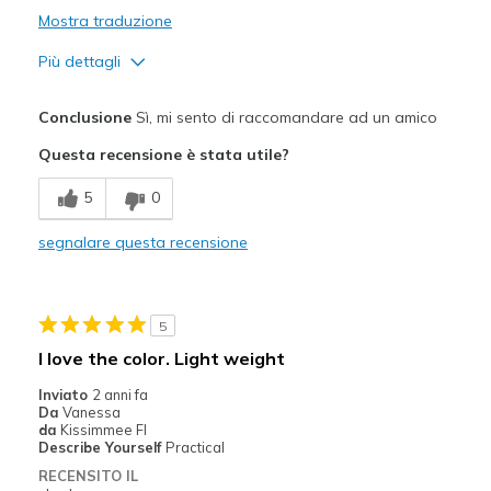
Mostra traduzione
Più dettagli
Pregi
Conclusione
Sì, mi sento di raccomandare ad un amico
Attractive Design
Questa recensione è stata utile?
Breathe Well
5
0
Comfortable
segnalare questa recensione
Durable
Migliori Utilizzi:
5
Casual Wear
I love the color. Light weight
Travel
Inviato
2 anni fa
Da
Vanessa
Width
Feels true to width
da
Kissimmee Fl
Describe Yourself
Practical
Sizing
Feels true to size
RECENSITO IL