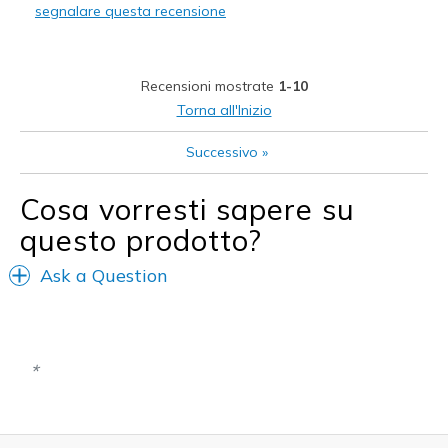
segnalare questa recensione
Comfortable
Machine washable
Recensioni mostrate
1-10
Width
Feels true to width
Torna all'Inizio
Sizing
Feels true to size
Successivo
»
Cosa vorresti sapere su
questo prodotto?
Ask a Question