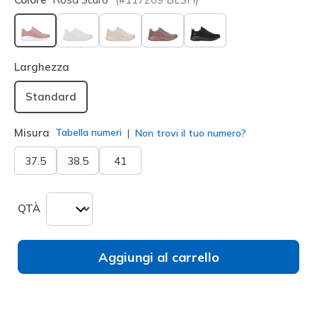
selezionato
Larghezza
Standard
Misura
Tabella numeri
Non trovi il tuo numero?
37.5
38.5
41
QTÀ
Aggiungi al carrello