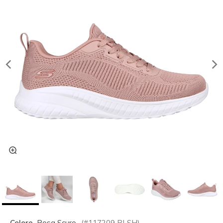
Colore
Rosa Scuro
(#
117209
BLSH
)