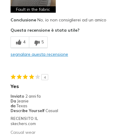
Poor Quality
Fault in the fabric
Conclusione
No, io non consiglierei ad un amico
Migliori Utilizzi:
Questa recensione è stata utile?
Casual Wear
4
5
Width
Feels too narrow
View On Shoes
Shoes are for Wearing
segnalare questa recensione
4
Yes
Inviato
2 anni fa
Da
Jeanie
da
Texas
Describe Yourself
Casual
RECENSITO IL
skechers.com
Casual wear