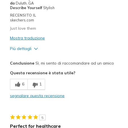
da
Duluth, GA
Sizing
Feels true to size
Describe Yourself
Stylish
View On Shoes
I'm Really Into Shoes
RECENSITO IL
skechers.com
Just love them
Mostra traduzione
Più dettagli
Pregi
Conclusione
Sì, mi sento di raccomandare ad un amico
Attractive Design
Questa recensione è stata utile?
Breathe Well
6
1
Comfortable
segnalare questa recensione
Durable
Stylish
5
Migliori Utilizzi:
Perfect for healthcare