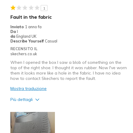
Stylish
1
Wide fit! Says it all
Fault in the fabric
Migliori Utilizzi:
Inviato
1 anno fa
Da
I
Casual Wear
da
England UK
Describe Yourself
Casual
Everyday wear
RECENSITO IL
skechers.co.uk
Travel
When I opened the box I saw a blob of something on the
top of the right shoe. I thought it was rubber. Now I've worn
Width
Feels true to width
them it looks more like a hole in the fabric. I have no idea
Sizing
Feels true to size
how to contact Skechers to report the fault.
View On Shoes
Shoes are for Wearing
Mostra traduzione
Più dettagli
Pregi
Fault in the fabric
Difetti