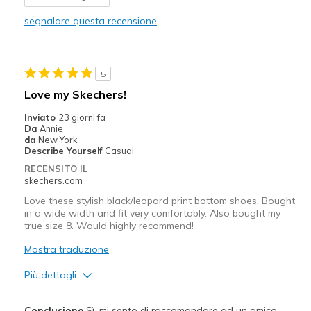
Comfortable
segnalare questa recensione
Durable
Stylish
5
Migliori Utilizzi:
Love my Skechers!
Casual Wear
Inviato
23 giorni fa
Da
Annie
Going Out
da
New York
Describe Yourself
Casual
Travel
RECENSITO IL
skechers.com
Width
Feels true to width
Love these stylish black/leopard print bottom shoes. Bought
Sizing
Feels true to size
in a wide width and fit very comfortably. Also bought my
true size 8. Would highly recommend!
View On Shoes
I'm Really Into Shoes
Mostra traduzione
Più dettagli
Pregi
Conclusione
Sì, mi sento di raccomandare ad un amico