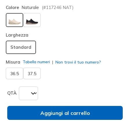
Colore
Naturale
(#
117246
NAT
)
selezionato
Larghezza
Standard
Misura
Tabella numeri
Non trovi il tuo numero?
36.5
37.5
QTÀ
Aggiungi al carrello