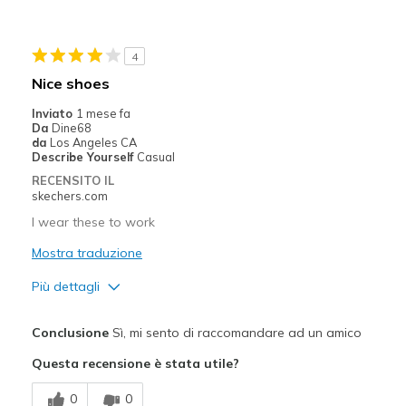
Going Out
Travel
4
Nice shoes
Width
Feels true to width
Inviato
1 mese fa
Sizing
Feels true to size
Da
Dine68
View On Shoes
I'm Into Shoes
da
Los Angeles CA
Describe Yourself
Casual
RECENSITO IL
skechers.com
I wear these to work
Mostra traduzione
Più dettagli
Pregi
Conclusione
Sì, mi sento di raccomandare ad un amico
Attractive Design
Questa recensione è stata utile?
Comfortable
0
0