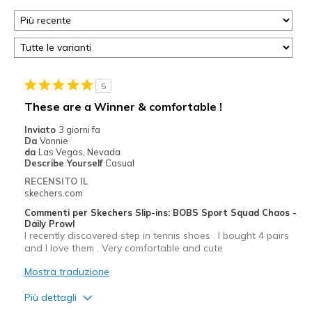
5
These are a Winner & comfortable !
Inviato
3 giorni fa
Da
Vonnie
da
Las Vegas, Nevada
Describe Yourself
Casual
RECENSITO IL
skechers.com
Commenti per Skechers Slip-ins: BOBS Sport Squad Chaos -
Daily Prowl
I recently discovered step in tennis shoes . I bought 4 pairs
and I love them . Very comfortable and cute
Mostra traduzione
Più dettagli