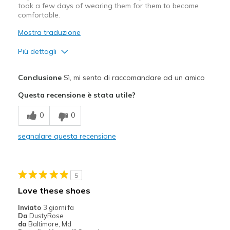
took a few days of wearing them for them to become
comfortable.
Mostra traduzione
Più dettagli
Pregi
Conclusione
Sì, mi sento di raccomandare ad un amico
Attractive Design
Questa recensione è stata utile?
Difetti
0
0
Need Break In
segnalare questa recensione
Migliori Utilizzi:
Casual Wear
5
Width
Feels too narrow
Love these shoes
Sizing
Feels half size too small
Inviato
3 giorni fa
View On Shoes
Shoes are for Wearing
Da
DustyRose
da
Baltimore, Md