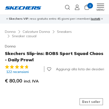
0
Men
MENU
⭐
Skechers VIP:
reso gratuito entro 45 giorni per i memberi
Iscriviti
⭐
Donna
Calzature Donna
Sneakers
Sneaker casual
Donna
Skechers Slip-ins: BOBS Sport Squad Chaos
- Daily Prowl
Valutazione cliente 4 su 5
Aggiungi alla lista dei desideri
122 recensioni
€ 80,00
incl. IVA
Best seller