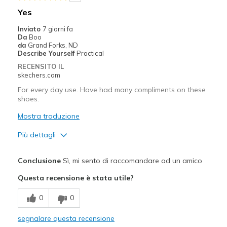
Migliori Utilizzi:
Yes
Casual Wear
Inviato
7 giorni fa
Da
Boo
Travel
da
Grand Forks, ND
Describe Yourself
Practical
Width
Feels true to width
RECENSITO IL
skechers.com
Sizing
Feels true to size
View On Shoes
I'm Into Shoes
For every day use. Have had many compliments on these
shoes.
Mostra traduzione
Più dettagli
Pregi
Conclusione
Sì, mi sento di raccomandare ad un amico
Attractive Design
Questa recensione è stata utile?
Breathe Well
0
0
Comfortable
segnalare questa recensione
Stylish