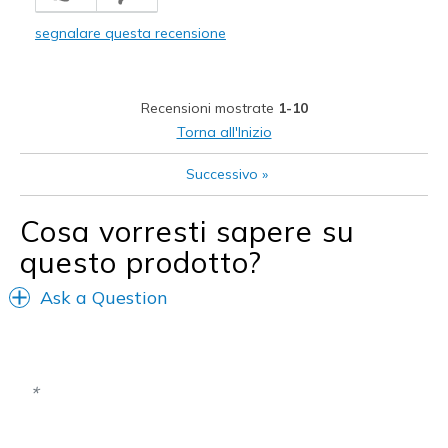
Stylish
segnalare questa recensione
Difetti
Need Break In
Recensioni mostrate
1-10
Migliori Utilizzi:
Torna all'Inizio
Casual Wear
Successivo
»
Width
Feels true to width
Cosa vorresti sapere su
Sizing
Feels true to size
View On Shoes
Shoes are for Wearing
questo prodotto?
Ask a Question