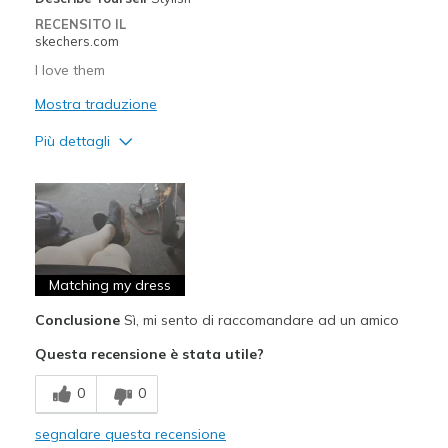
RECENSITO IL
skechers.com
I love them
Mostra traduzione
Più dettagli
Pregi
Attractive Design
Breathe Well
Comfortable
Matching my dress
Conclusione
Sì, mi sento di raccomandare ad un amico
Durable
Questa recensione è stata utile?
Stylish
0
0
Migliori Utilizzi:
Casual Wear
segnalare questa recensione