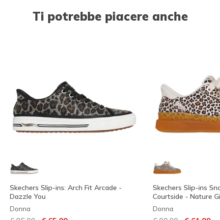
Ti potrebbe piacere anche
Skechers Slip-ins: Arch Fit Arcade -
Skechers Slip-ins S
Dazzle You
Courtside - Nature Gi
Donna
Donna
Prezzo ridotto da
per
Prezzo ridotto da
per