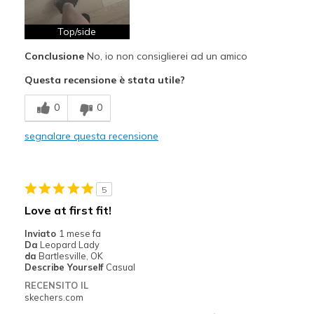
Sizing
Feels true to size
View On Shoes
I'm Into Shoes
Top/side
Conclusione
No, io non consiglierei ad un amico
Questa recensione è stata utile?
0
0
segnalare questa recensione
5
Love at first fit!
Inviato
1 mese fa
Da
Leopard Lady
da
Bartlesville, OK
Describe Yourself
Casual
RECENSITO IL
skechers.com