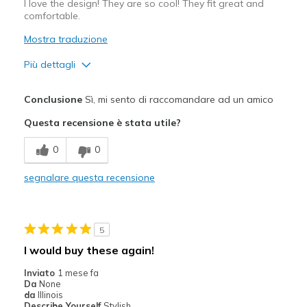
I love the design! They are so cool! They fit great and
comfortable.
Mostra traduzione
Più dettagli
Pregi
Conclusione
Sì, mi sento di raccomandare ad un amico
Attractive Design
Questa recensione è stata utile?
Comfortable
0
0
Stylish
segnalare questa recensione
Migliori Utilizzi:
Casual Wear
5
Travel
I would buy these again!
Width
Feels true to width
Inviato
1 mese fa
Da
None
Sizing
Feels true to size
da
Illinois
View On Shoes
I'm Really Into Shoes
Describe Yourself
Stylish