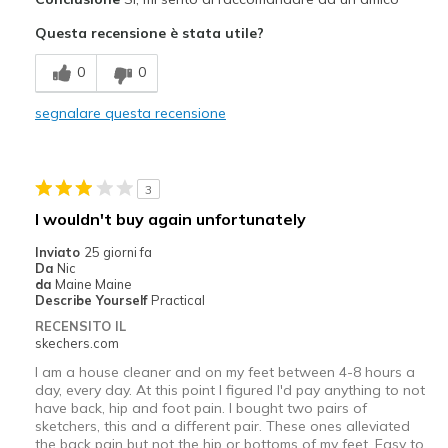
Attractive Design
Questa recensione è stata utile?
Breathe Well
0
0
Comfortable
segnalare questa recensione
Durable
Stylish
3
Migliori Utilizzi:
I wouldn't buy again unfortunately
Casual Wear
Inviato
25 giorni fa
Da
Nic
Going Out
da
Maine Maine
Describe Yourself
Practical
Travel
RECENSITO IL
skechers.com
Width
Feels true to width
I am a house cleaner and on my feet between 4-8 hours a
Sizing
Feels true to size
day, every day. At this point I figured I'd pay anything to not
have back, hip and foot pain. I bought two pairs of
View On Shoes
Shoes are for Wearing
sketchers, this and a different pair. These ones alleviated
the back pain but not the hip or bottoms of my feet. Easy to