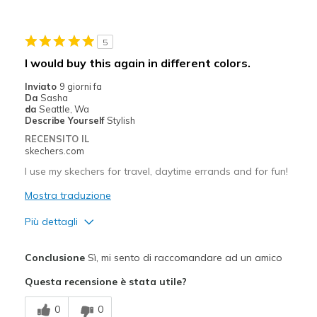
Difetti
5
Need Break In
I would buy this again in different colors.
Migliori Utilizzi:
Inviato
9 giorni fa
Da
Sasha
Casual Wear
da
Seattle, Wa
Describe Yourself
Stylish
Travel
RECENSITO IL
skechers.com
Width
Feels true to width
I use my skechers for travel, daytime errands and for fun!
Sizing
Feels true to size
View On Shoes
Mostra traduzione
Shoes are for Wearing
Più dettagli
Pregi
Conclusione
Sì, mi sento di raccomandare ad un amico
Attractive Design
Questa recensione è stata utile?
Breathe Well
0
0