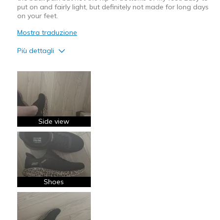
put on and fairly light, but definitely not made for long days
on your feet.
Mostra traduzione
Più dettagli
Pregi
Attractive Design
Breathe Well
Stylish
Side view
Difetti
Poor Cushioning
Migliori Utilizzi:
Shoes
Casual Wear
Width
Feels true to width