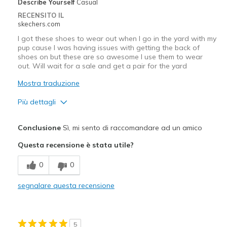
Describe Yourself
Casual
RECENSITO IL
skechers.com
I got these shoes to wear out when I go in the yard with my
pup cause I was having issues with getting the back of
shoes on but these are so awesome I use them to wear
out. Will wait for a sale and get a pair for the yard
Mostra traduzione
Più dettagli
Pregi
Conclusione
Sì, mi sento di raccomandare ad un amico
Attractive Design
Questa recensione è stata utile?
Breathe Well
0
0
Comfortable
segnalare questa recensione
Durable
Stylish
5