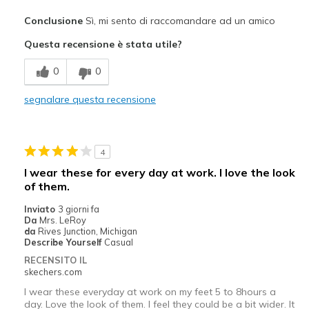
Pregi
Conclusione
Sì, mi sento di raccomandare ad un amico
Attractive Design
Questa recensione è stata utile?
Comfortable
0
0
Durable
segnalare questa recensione
Migliori Utilizzi:
Casual Wear
4
Travel
I wear these for every day at work. I love the look
of them.
Sizing
Feels true to size
Inviato
3 giorni fa
Da
Mrs. LeRoy
da
Rives Junction, Michigan
Describe Yourself
Casual
RECENSITO IL
skechers.com
I wear these everyday at work on my feet 5 to 8hours a
day. Love the look of them. I feel they could be a bit wider. It