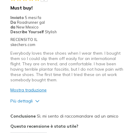
Casual Wear
Must buy!
Going Out
Inviato
5 mesi fa
Da
Roadrunner gal
Travel
da
New Mexico
Describe Yourself
Stylish
Width
Feels true to width
RECENSITO IL
skechers.com
Sizing
Feels true to size
View On Shoes
I'm Really Into Shoes
Everybody loves these shoes when I wear them. I bought
them so I could slip them off easily for an international
flight. They are on trend, and comfortable. I have been
having terrible plantar fasciitis, but I do not have pain with
these shoes. The first time that I tried these on at work
somebody bought them.
Mostra traduzione
Più dettagli
Pregi
Conclusione
Sì, mi sento di raccomandare ad un amico
Attractive Design
Questa recensione è stata utile?
Breathe Well