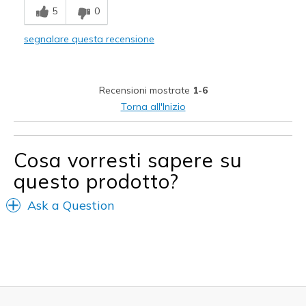
5
0
Comfortable
segnalare questa recensione
Durable
Stylish
Recensioni mostrate
1-6
Migliori Utilizzi:
Torna all'Inizio
Casual Wear
Travel
Cosa vorresti sapere su
questo prodotto?
Width
Feels true to width
Sizing
Feels true to size
Ask a Question
View On Shoes
I'm Into Shoes