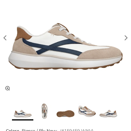
Colore
Bianco / Blu Navy
(#
159459
WNV
)