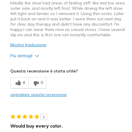
Initially the shoe had areas of feeling stiff, like mid toe area,
Sizing
Feels true to size
outer side, and mostly left foot. While driving the left shoe
View On Shoes
I'm Into Shoes
felt tight and tender so I removed it. Using thin socks. Later
put it back on and it was better. I wore them out next day
for clinic day therapy and didn't have any discomfort. I'm
happy I can wear them now as casual shoes. I have several
slip ins and this is first one not instantly comfortable.
Mostra traduzione
Più dettagli
Pregi
Questa recensione è stata utile?
Attractive Design
4
0
Breathe Well
segnalare questa recensione
Comfortable
Stylish
5
Difetti
Would buy every color.
Need Break In