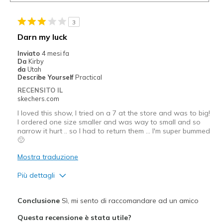
3
Darn my luck
Inviato
4 mesi fa
Da
Kirby
da
Utah
Describe Yourself
Practical
RECENSITO IL
skechers.com
I loved this show, I tried on a 7 at the store and was to big!
I ordered one size smaller and was way to small and so
narrow it hurt .. so I had to return them … I'm super bummed
🙁
Mostra traduzione
Più dettagli
Pregi
Conclusione
Sì, mi sento di raccomandare ad un amico
Attractive Design
Questa recensione è stata utile?