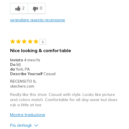
Comfortable
2
0
Stylish
segnalare questa recensione
Migliori Utilizzi:
Casual Wear
5
Width
Feels too narrow
Nice looking & comfortable
Sizing
Feels full size too small
Inviato
4 mesi fa
View On Shoes
Shoes are for Wearing
Da
MJ
da
York, PA
Describe Yourself
Casual
RECENSITO IL
skechers.com
Really like this shoe. Casual with style. Looks like picture
and colors match. Comfortable for all day wear but does
rub a little at toe
Mostra traduzione
Più dettagli