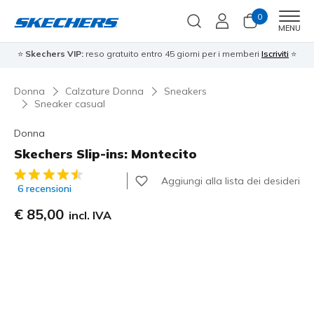
0
Men
MENU
⭐
Skechers VIP:
reso gratuito entro 45 giorni per i memberi
Iscriviti
⭐
Donna
Calzature Donna
Sneakers
Sneaker casual
Donna
Skechers Slip-ins: Montecito
Valutazione cliente 3,2 su 5
Aggiungi alla lista dei desideri
6 recensioni
€ 85,00
incl. IVA