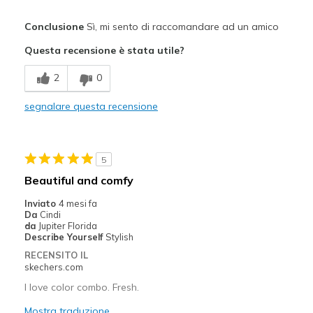
Pregi
Conclusione
Sì, mi sento di raccomandare ad un amico
Attractive Design
Questa recensione è stata utile?
Comfortable
2
0
Durable
segnalare questa recensione
Stylish
Difetti
5
A little tight at toes
Beautiful and comfy
Migliori Utilizzi:
Inviato
4 mesi fa
Da
Cindi
Casual Wear
da
Jupiter Florida
Describe Yourself
Stylish
Width
Feels too narrow
RECENSITO IL
Sizing
Feels true to size
skechers.com
View On Shoes
I'm Into Shoes
I love color combo. Fresh.
Mostra traduzione