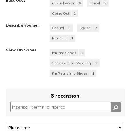
Best Uses
Casual Wear
6
Travel
3
Going Out
2
Describe Yourself
Casual
3
Stylish
2
Practical
1
View On Shoes
I'm Into Shoes
3
Shoes are for Wearing
2
I'm Really Into Shoes
1
6 recensioni