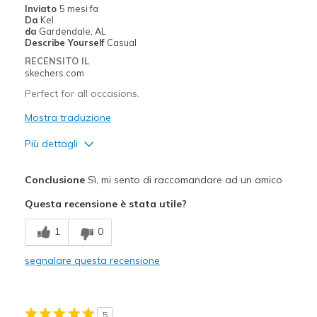
Inviato
5 mesi fa
Da
Kel
Migliori Utilizzi:
da
Gardendale, AL
Describe Yourself
Casual
Casual Wear
RECENSITO IL
skechers.com
Width
Feels too narrow
Perfect for all occasions.
Sizing
Feels true to size
View On Shoes
Shoes are for Wearing
Mostra traduzione
Più dettagli
Pregi
Conclusione
Sì, mi sento di raccomandare ad un amico
Attractive Design
Questa recensione è stata utile?
Comfortable
1
0
Durable
segnalare questa recensione
Stylish
Migliori Utilizzi:
5