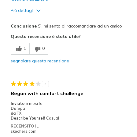
Più dettagli
Pregi
Conclusione
Sì, mi sento di raccomandare ad un amico
Attractive Design
Questa recensione è stata utile?
Comfortable
1
0
Stylish
segnalare questa recensione
Difetti
Left shoe squeaks lol
4
Migliori Utilizzi:
Began with comfort challenge
Casual Wear
Inviato
5 mesi fa
Da
Spa
Going Out
da
TX
Describe Yourself
Casual
Travel
RECENSITO IL
skechers.com
Width
Feels true to width