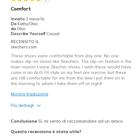
Migliori Utilizzi:
Comfort
Going Out
Inviato
1 mese fa
Da
Kathy/Ohio
Travel
da
Ohio
Describe Yourself
Casual
Width
Feels true to width
RECENSITO IL
skechers.com
Sizing
Feels true to size
View On Shoes
I'm Really Into Shoes
These shoes were comfortable from day one. No one
makes slip-on shoes like Skechers. The slip-on feature is the
main reason I wear Skecher shoes. I wish these would have
come in an Arch Fit style as my feet are narrow, but these
are still comfortable for me from the time I put them on in
the morning to whem I take them off at nightl
Mostra traduzione
Più dettagli
Pregi
Conclusione
Sì, mi sento di raccomandare ad un amico
Attractive Design
Questa recensione è stata utile?
Breathe Well