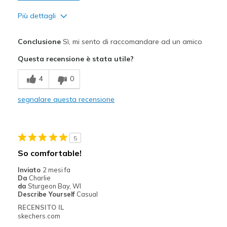
Più dettagli
Pregi
Conclusione
Sì, mi sento di raccomandare ad un amico
Comfortable
Questa recensione è stata utile?
Migliori Utilizzi:
4
0
Casual Wear
segnalare questa recensione
Travel
Width
Feels true to width
5
Sizing
Feels true to size
So comfortable!
View On Shoes
Shoes are for Wearing
Inviato
2 mesi fa
Da
Charlie
da
Sturgeon Bay, WI
Describe Yourself
Casual
RECENSITO IL
skechers.com