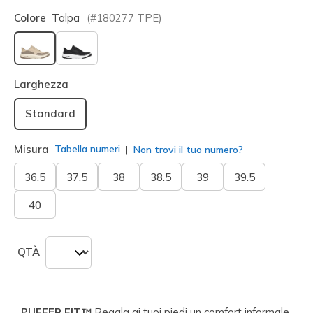
Colore
Talpa
(#
180277
TPE
)
selezionato
Larghezza
Standard
Misura
Tabella numeri
Non trovi il tuo numero?
36.5
37.5
38
38.5
39
39.5
40
QTÀ
PUFFER FIT™
Regala ai tuoi piedi un comfort informale