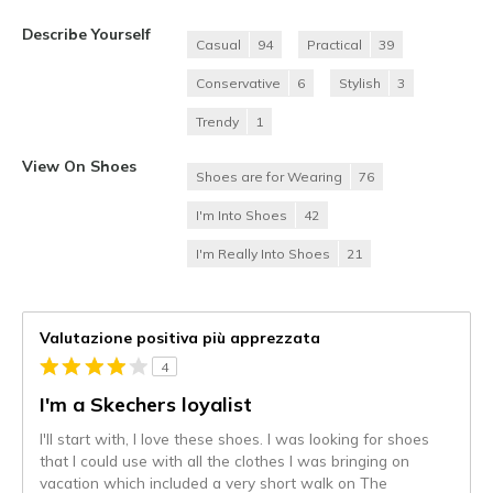
Describe Yourself
Casual
94
Practical
39
Conservative
6
Stylish
3
Trendy
1
View On Shoes
Shoes are for Wearing
76
I'm Into Shoes
42
I'm Really Into Shoes
21
Valutazione positiva più apprezzata
4
I'm a Skechers loyalist
I'll start with, I love these shoes. I was looking for shoes
that I could use with all the clothes I was bringing on
vacation which included a very short walk on The