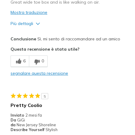
Great wide toe box and is like walking on air.
Mostra traduzione
Più dettagli
Pregi
Conclusione
Sì, mi sento di raccomandare ad un amico
Attractive Design
Questa recensione è stata utile?
Breathe Well
6
0
Comfortable
segnalare questa recensione
Durable
Stylish
5
Migliori Utilizzi:
Pretty Coolio
Casual Wear
Inviato
2 mesi fa
Da
GiGi
Width
Feels true to width
da
New Jersey Shoreline
Describe Yourself
Stylish
Sizing
Feels true to size