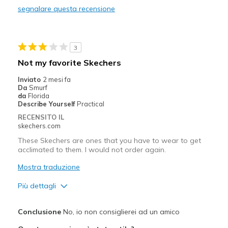
segnalare questa recensione
Casual Wear
Sizing
Feels true to size
3
View On Shoes
Shoes are for Wearing
Not my favorite Skechers
Inviato
2 mesi fa
Da
Smurf
da
Florida
Describe Yourself
Practical
RECENSITO IL
skechers.com
These Skechers are ones that you have to wear to get
acclimated to them. I would not order again.
Mostra traduzione
Più dettagli
Difetti
Conclusione
No, io non consiglierei ad un amico
Need Break In