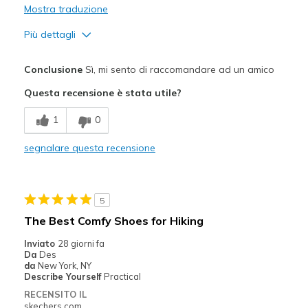
Mostra traduzione
Più dettagli
Pregi
Conclusione
Sì, mi sento di raccomandare ad un amico
Comfortable
Questa recensione è stata utile?
Migliori Utilizzi:
1
0
Casual Wear
segnalare questa recensione
Travel
Width
Feels true to width
5
Sizing
Feels true to size
The Best Comfy Shoes for Hiking
View On Shoes
Shoes are for Wearing
Inviato
28 giorni fa
Da
Des
da
New York, NY
Describe Yourself
Practical
RECENSITO IL
skechers.com