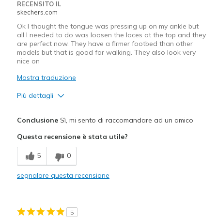
RECENSITO IL
View On Shoes
Shoes are for Wearing
skechers.com
Ok I thought the tongue was pressing up on my ankle but
all I needed to do was loosen the laces at the top and they
are perfect now. They have a firmer footbed than other
models but that is good for walking. They also look very
nice on
Mostra traduzione
Più dettagli
Pregi
Conclusione
Sì, mi sento di raccomandare ad un amico
Attractive Design
Questa recensione è stata utile?
Migliori Utilizzi:
5
0
Casual Wear
segnalare questa recensione
Travel
Width
Feels true to width
5
Sizing
Feels true to size