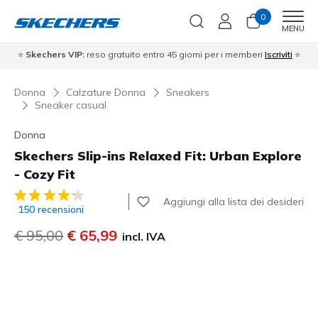
0
Men
MENU
⭐
Skechers VIP:
reso gratuito entro 45 giorni per i memberi
Iscriviti
⭐
Donna
Calzature Donna
Sneakers
Sneaker casual
Donna
Skechers Slip-ins Relaxed Fit: Urban Explore
- Cozy Fit
Valutazione cliente 4,4 su 5
Aggiungi alla lista dei desideri
150 recensioni
Prezzo ridotto da
€ 95,00
per
€ 65,99
incl. IVA