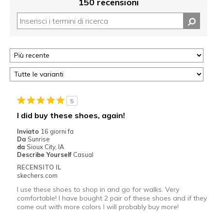
150 recensioni
5
I did buy these shoes, again!
Inviato
16 giorni fa
Da
Sunrise
da
Sioux City, IA
Describe Yourself
Casual
RECENSITO IL
skechers.com
I use these shoes to shop in and go for walks. Very
comfortable! I have bought 2 pair of these shoes and if they
come out with more colors l will probably buy more!