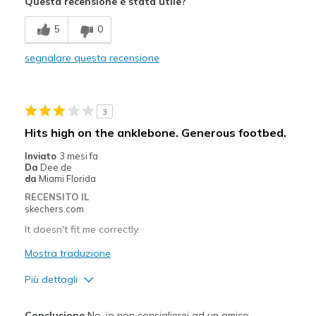
Questa recensione è stata utile?
Migliori Utilizzi:
5
0
Casual Wear
segnalare questa recensione
Width
Feels true to width
Sizing
Feels true to size
View On Shoes
I'm Into Shoes
3
Hits high on the anklebone. Generous footbed.
Inviato
3 mesi fa
Da
Dee de
da
Miami Florida
RECENSITO IL
skechers.com
It doesn't fit me correctly.
Mostra traduzione
Più dettagli
Pregi
Conclusione
No, io non consiglierei ad un amico