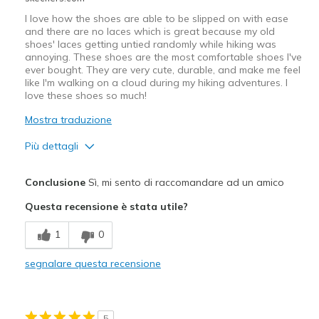
I love how the shoes are able to be slipped on with ease
and there are no laces which is great because my old
shoes' laces getting untied randomly while hiking was
annoying. These shoes are the most comfortable shoes I've
ever bought. They are very cute, durable, and make me feel
like I'm walking on a cloud during my hiking adventures. I
love these shoes so much!
Mostra traduzione
Più dettagli
Pregi
Conclusione
Sì, mi sento di raccomandare ad un amico
Attractive Design
Questa recensione è stata utile?
Breathe Well
1
0
Comfortable
segnalare questa recensione
Durable
Stylish
5