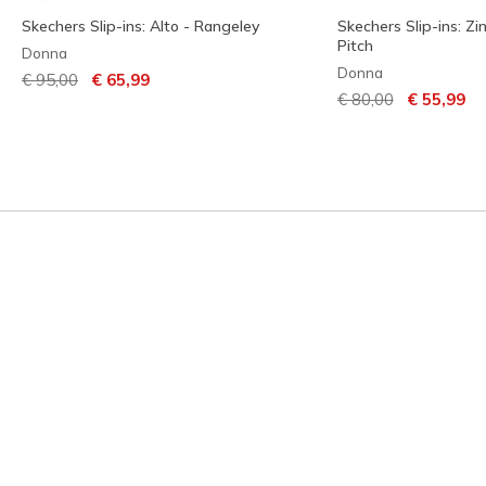
Skechers Slip-ins: Alto - Rangeley
Skechers Slip-ins: Zi
Pitch
Donna
Donna
Prezzo ridotto da
per
€ 95,00
€ 65,99
Prezzo ridotto da
per
€ 80,00
€ 55,99