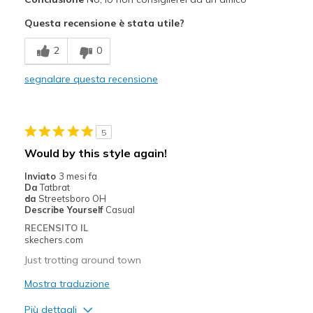
Attractive Design
Questa recensione è stata utile?
Stylish
2
0
Difetti
segnalare questa recensione
Poor Cushioning
Width
Feels too wide
5
Sizing
Feels half size too big
Would by this style again!
View On Shoes
Shoes are for Wearing
Inviato
3 mesi fa
Da
Tatbrat
da
Streetsboro OH
Describe Yourself
Casual
RECENSITO IL
skechers.com
Just trotting around town
Mostra traduzione
Più dettagli