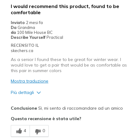
I would recommend this product, found to be
View On Shoes
I'm Into Shoes
comfortable
Inviato
2 mesi fa
Da
Grandma
da
100 Mile House BC
Describe Yourself
Practical
RECENSITO IL
skechers.ca
As a senior I found these to be great for winter wear. I
would love to get a pair that would be as comfortable as
this pair in summer colors
Mostra traduzione
Più dettagli
Pregi
Conclusione
Sì, mi sento di raccomandare ad un amico
Comfortable
Questa recensione è stata utile?
Durable
4
0
Migliori Utilizzi: