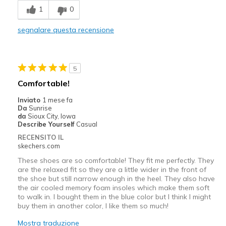
1
0
Comfortable
segnalare questa recensione
Durable
Stylish
5
Migliori Utilizzi:
Comfortable!
Casual Wear
Inviato
1 mese fa
Da
Sunrise
Width
Feels true to width
da
Sioux City, Iowa
Describe Yourself
Casual
Sizing
Feels true to size
RECENSITO IL
View On Shoes
Shoes are for Wearing
skechers.com
These shoes are so comfortable! They fit me perfectly. They
are the relaxed fit so they are a little wider in the front of
the shoe but still narrow enough in the heel. They also have
the air cooled memory foam insoles which make them soft
to walk in. I bought them in the blue color but I think I might
buy them in another color, I like them so much!
Mostra traduzione