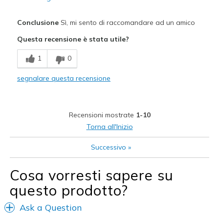
Pregi
Conclusione
Sì, mi sento di raccomandare ad un amico
Attractive Design
Questa recensione è stata utile?
Comfortable
1
0
Stylish
segnalare questa recensione
Migliori Utilizzi:
Casual Wear
Recensioni mostrate
1-10
Travel
Torna all'Inizio
Width
Feels true to width
Successivo
»
Sizing
Feels true to size
View On Shoes
I'm Into Shoes
Cosa vorresti sapere su
questo prodotto?
Ask a Question