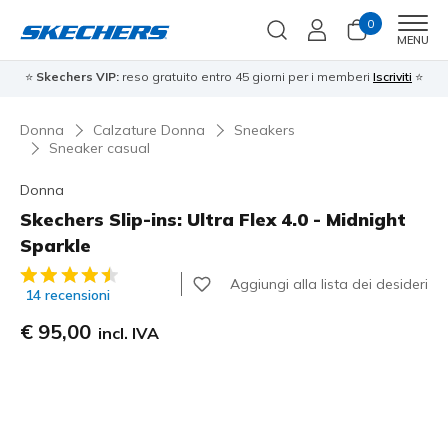
0
Men
MENU
⭐
Skechers VIP:
reso gratuito entro 45 giorni per i memberi
Iscriviti
⭐
Donna
Calzature Donna
Sneakers
Sneaker casual
Donna
Skechers Slip-ins: Ultra Flex 4.0 - Midnight
Sparkle
Valutazione cliente 4,8 su 5
Aggiungi alla lista dei desideri
14 recensioni
€ 95,00
incl. IVA