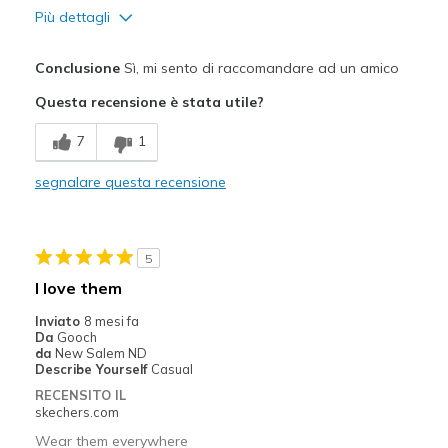
Più dettagli
Pregi
Conclusione
Sì, mi sento di raccomandare ad un amico
Attractive Design
Questa recensione è stata utile?
Comfortable
7
1
Durable
segnalare questa recensione
Stylish
Migliori Utilizzi:
5
Casual Wear
I love them
Going Out
Inviato
8 mesi fa
Da
Gooch
Travel
da
New Salem ND
Describe Yourself
Casual
Width
Feels too narrow
RECENSITO IL
skechers.com
Sizing
Feels true to size
View On Shoes
I'm Into Shoes
Wear them everywhere