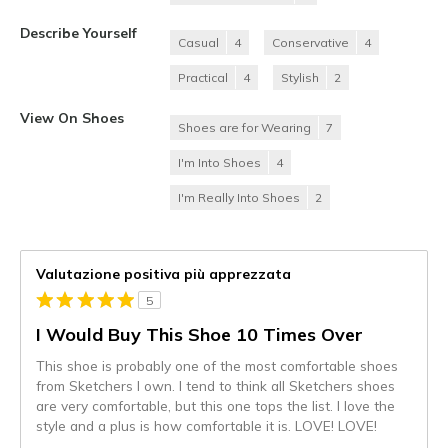
Describe Yourself
Casual
4
Conservative
4
Practical
4
Stylish
2
View On Shoes
Shoes are for Wearing
7
I'm Into Shoes
4
I'm Really Into Shoes
2
Valutazione positiva più apprezzata
5
I Would Buy This Shoe 10 Times Over
This shoe is probably one of the most comfortable shoes
from Sketchers I own. I tend to think all Sketchers shoes
are very comfortable, but this one tops the list. I love the
style and a plus is how comfortable it is. LOVE! LOVE!