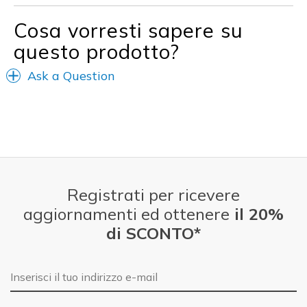
Going Out
Cosa vorresti sapere su
Travel
questo prodotto?
Width
Feels true to width
Ask a Question
Sizing
Feels true to size
View On Shoes
I'm Really Into Shoes
Registrati per ricevere
aggiornamenti ed ottenere
il 20%
di SCONTO*
E-mail