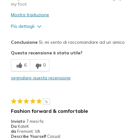
my foot.
Mostra traduzione
Più dettagli
Pregi
Conclusione
Sì, mi sento di raccomandare ad un amico
Attractive Design
Questa recensione è stata utile?
Comfortable
6
0
Stylish
segnalare questa recensione
Migliori Utilizzi:
Casual Wear
5
Travel
Fashion forward & comfortable
Width
Feels true to width
Inviato
7 mesi fa
Da
KateK
Sizing
Feels true to size
da
Fremont, VA
View On Shoes
Shoes are for Wearing
Describe Yourself
Casual