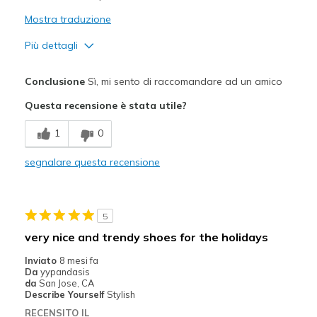
Mostra traduzione
Più dettagli
Pregi
Conclusione
Sì, mi sento di raccomandare ad un amico
Attractive Design
Questa recensione è stata utile?
Comfortable
1
0
Durable
segnalare questa recensione
Stylish
Difetti
5
Need Break In
very nice and trendy shoes for the holidays
Migliori Utilizzi:
Inviato
8 mesi fa
Da
yypandasis
Casual Wear
da
San Jose, CA
Describe Yourself
Stylish
Going Out
RECENSITO IL