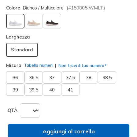
Colore
Bianco / Multicolore
(#
150805
WMLT
)
selezionato
Larghezza
Standard
Misura
Tabella numeri
Non trovi il tuo numero?
36
36.5
37
37.5
38
38.5
39
39.5
40
41
QTÀ
Aggiungi al carrello