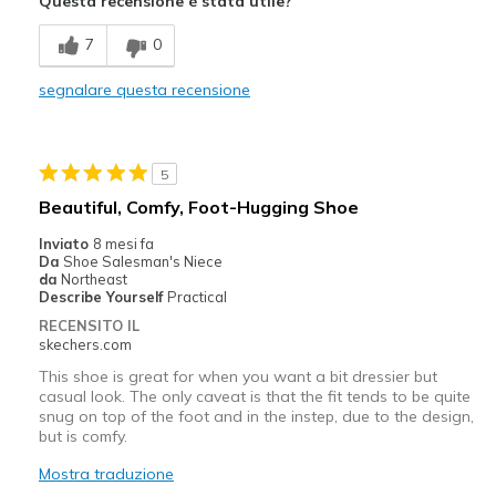
Questa recensione è stata utile?
Comfortable
7
0
Durable
segnalare questa recensione
Stylish
Migliori Utilizzi:
5
Casual Wear
Beautiful, Comfy, Foot-Hugging Shoe
Going Out
Inviato
8 mesi fa
Da
Shoe Salesman's Niece
Special Occasions
da
Northeast
Describe Yourself
Practical
Travel
RECENSITO IL
skechers.com
Width
Feels true to width
This shoe is great for when you want a bit dressier but
Sizing
Feels true to size
casual look. The only caveat is that the fit tends to be quite
snug on top of the foot and in the instep, due to the design,
View On Shoes
Shoes are for Wearing
but is comfy.
Mostra traduzione