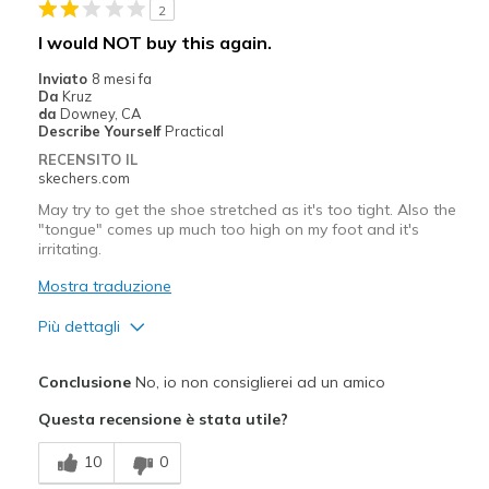
2
Casual Wear
I would NOT buy this again.
Width
Feels too narrow
Inviato
8 mesi fa
Sizing
Feels half size too small
Da
Kruz
da
Downey, CA
View On Shoes
Shoes are for Wearing
Describe Yourself
Practical
RECENSITO IL
skechers.com
May try to get the shoe stretched as it's too tight. Also the
"tongue" comes up much too high on my foot and it's
irritating.
Mostra traduzione
Più dettagli
Difetti
Conclusione
No, io non consiglierei ad un amico
Need Break In
Questa recensione è stata utile?
Migliori Utilizzi:
10
0
Casual Wear