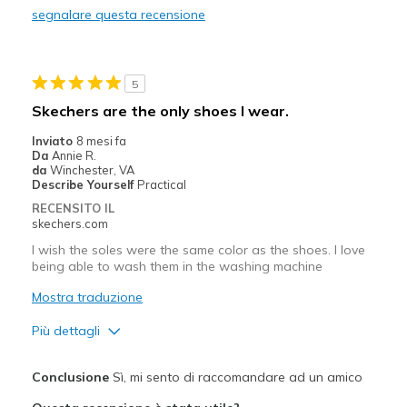
segnalare questa recensione
Going Out
Width
Feels too narrow
5
Sizing
Feels true to size
Skechers are the only shoes I wear.
View On Shoes
Shoes are for Wearing
Inviato
8 mesi fa
Da
Annie R.
da
Winchester, VA
Describe Yourself
Practical
RECENSITO IL
skechers.com
I wish the soles were the same color as the shoes. I love
being able to wash them in the washing machine
Mostra traduzione
Più dettagli
Pregi
Conclusione
Sì, mi sento di raccomandare ad un amico
Breathe Well