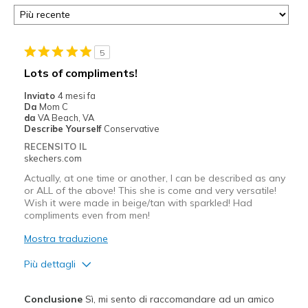
5
Lots of compliments!
Inviato
4 mesi fa
Da
Mom C
da
VA Beach, VA
Describe Yourself
Conservative
RECENSITO IL
skechers.com
Actually, at one time or another, I can be described as any
or ALL of the above! This she is come and very versatile!
Wish it were made in beige/tan with sparkled! Had
compliments even from men!
Mostra traduzione
Più dettagli
Pregi
Conclusione
Sì, mi sento di raccomandare ad un amico