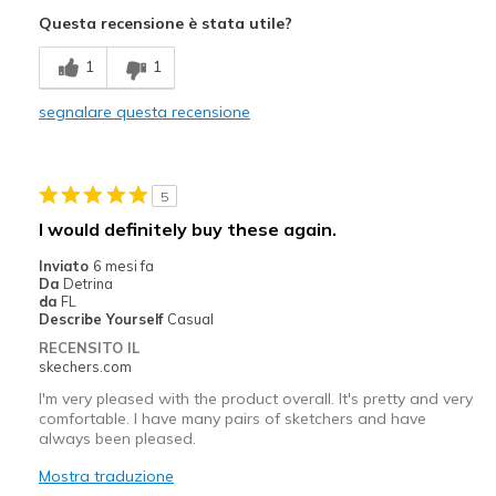
Attractive Design
Questa recensione è stata utile?
Breathe Well
1
1
Comfortable
segnalare questa recensione
Durable
Stylish
5
Migliori Utilizzi:
I would definitely buy these again.
Casual Wear
Inviato
6 mesi fa
Da
Detrina
Going Out
da
FL
Describe Yourself
Casual
Special Occasions
RECENSITO IL
skechers.com
Travel
I'm very pleased with the product overall. It's pretty and very
comfortable. I have many pairs of sketchers and have
Width
Feels true to width
always been pleased.
Sizing
Feels true to size
Mostra traduzione
View On Shoes
I'm Into Shoes