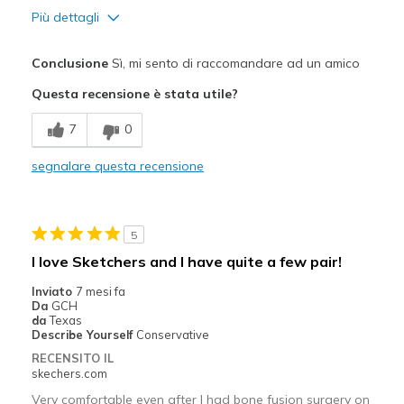
Più dettagli
Pregi
Conclusione
Sì, mi sento di raccomandare ad un amico
Attractive Design
Questa recensione è stata utile?
Breathe Well
7
0
Comfortable
segnalare questa recensione
Stylish
Migliori Utilizzi:
5
Casual Wear
I love Sketchers and I have quite a few pair!
Going Out
Inviato
7 mesi fa
Da
GCH
Travel
da
Texas
Describe Yourself
Conservative
Width
Feels true to width
RECENSITO IL
skechers.com
Sizing
Feels true to size
View On Shoes
I'm Really Into Shoes
Very comfortable even after I had bone fusion surgery on