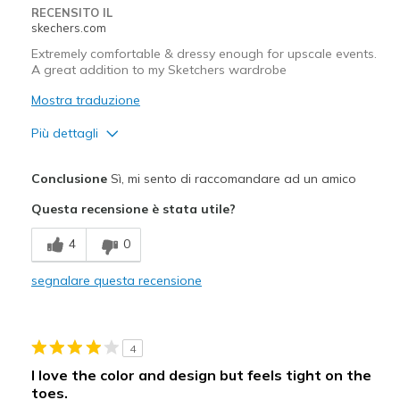
RECENSITO IL
skechers.com
Extremely comfortable & dressy enough for upscale events.
A great addition to my Sketchers wardrobe
Mostra traduzione
Più dettagli
Pregi
Conclusione
Sì, mi sento di raccomandare ad un amico
Attractive Design
Questa recensione è stata utile?
Comfortable
4
0
Migliori Utilizzi:
segnalare questa recensione
Casual Wear
Travel
4
Width
Feels true to width
I love the color and design but feels tight on the
Sizing
Feels true to size
toes.