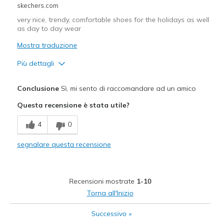
skechers.com
Special Occasions
very nice, trendy, comfortable shoes for the holidays as well
Travel
as day to day wear
Mostra traduzione
Width
Feels true to width
Sizing
Feels true to size
Più dettagli
View On Shoes
Shoes are for Wearing
Pregi
Conclusione
Sì, mi sento di raccomandare ad un amico
Attractive Design
Questa recensione è stata utile?
Breathe Well
4
0
Comfortable
segnalare questa recensione
Durable
Stylish
Recensioni mostrate
1-10
Migliori Utilizzi:
Torna all'Inizio
Casual Wear
Successivo
»