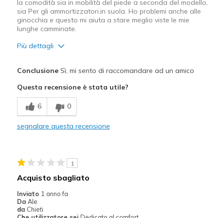
la comodità sia in mobilità del piede a seconda del modello,
sia Per gli ammortizzatori.in suola. Ho problemi anche alle
ginocchia e questo mi aiuta a stare meglio viste le mie
lunghe camminate.
Più dettagli
Pregi
Conclusione
Sì, mi sento di raccomandare ad un amico
Buona ammortizzazione
Questa recensione è stata utile?
Confortevole
6
0
Design attrattivo
segnalare questa recensione
Migliori Utilizzi:
Abbigliamento casual
1
Per le occasioni speciali
Acquisto sbagliato
Larghezza
Larghezza giusta
Inviato
1 anno fa
Da
Ale
Taglie
Taglia giusta
da
Chieti
Punti di vista sulle scarpe
Ci tengo molto alle scarpe
Che utilizzatore sei
Dedicato al comfort