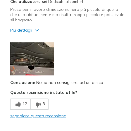
Che utilizzatore sei
Dedicato al comfort
Presa per il lavoro di mezzo numero più piccola di quella
che uso abitualmente ma risulta troppo piccola e poi scivola
sil bagnato.
Più dettagli
Pregi
Confortevole
Difetti
Non adatte sul bagnato
Conclusione
No, io non consiglierei ad un amico
Larghezza
Troppo strette
Taglie
La mezza taglia è troppo
Questa recensione è stata utile?
piccola
Punti di vista sulle
Ci tengo molto alle scarpe
12
3
scarpe
segnalare questa recensione