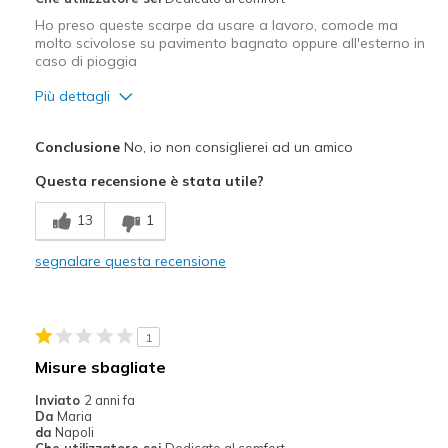
Ho preso queste scarpe da usare a lavoro, comode ma
molto scivolose su pavimento bagnato oppure all'esterno in
caso di pioggia
Più dettagli
Pregi
Conclusione
No, io non consiglierei ad un amico
Confortevole
Questa recensione è stata utile?
Difetti
13
1
Suola molto scivolosa
segnalare questa recensione
Migliori Utilizzi:
Abbigliamento da lavoro
1
Larghezza
Larghezza giusta
Misure sbagliate
Taglie
Taglia giusta
Inviato
2 anni fa
Da
Maria
da
Napoli
Che utilizzatore sei
Dedicato al comfort