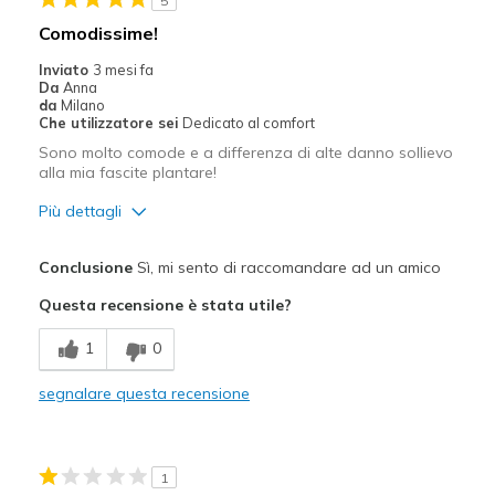
5
Comodissime!
Inviato
3 mesi fa
Da
Anna
da
Milano
Che utilizzatore sei
Dedicato al comfort
Sono molto comode e a differenza di alte danno sollievo
alla mia fascite plantare!
Più dettagli
Pregi
Conclusione
Sì, mi sento di raccomandare ad un amico
Adatto alla mia pianta larga
Questa recensione è stata utile?
Confortevole
1
0
Design attrattivo
segnalare questa recensione
Migliori Utilizzi:
Abbigliamento casual
1