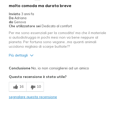
Abbigliamento da lavoro
molto comoda ma durata breve
Per uscire
Inviato
3 anni fa
Da
Adriana
Larghezza
Larghezza giusta
da
Genova
Che utilizzatore sei
Dedicato al comfort
Taglie
Taglia giusta
Per me sono essenziali per la comodita' ma che il materiale
Punti di vista sulle
Le scarpe sono solo un accessorio
si autodistrugga in pochi mesi non va bene neppure al
scarpe
per vestirsi
pianeta. Per fortuna sono vegane...ma quanti animali
uccidono migliaia di scarpe buttate??
Più dettagli
Pregi
Conclusione
No, io non consiglierei ad un amico
Confortevole
Questa recensione è stata utile?
Controllo pronazione
16
10
Leggero
segnalare questa recensione
Difetti
Bassa qualità