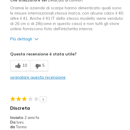
Oramai le aziende di scarpe hanno dimenticato quali sono
le misure internazionali.stessa marca, con alcune calzo il 40,
altre il 41. Anche il 41 IT dello stesso modello viene venduto
di 26 cm o di 28(come in questo caso) e non tutti gli store
online forniscono foto dell'etichetta interna.
Più dettagli
Pregi
Questa recensione è stata utile?
Confortevole
10
5
Taglie
La taglia piena è troppo piccola
segnalare questa recensione
3
Discreta
Inviato
2 anni fa
Da
Ives
da
Torino