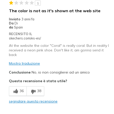
1
Bassa stabilità
The color is not as it's shown at the web site
Si consumano rapidamente
Inviato
3 anni fa
Da
Di
Migliori Utilizzi:
da
Spain
RECENSITO IL
Abbigliamento casual
skechers.com/es-es/
Abbigliamento da lavoro
At the website the color "Coral" is really coral. But in reality I
received a neon pink shoe. Don't like it, am gonna send it
Per le occasioni speciali
back
Mostra traduzione
Per uscire
Conclusione
No, io non consiglierei ad un amico
Larghezza
Larghezza giusta
Taglie
Questa recensione è stata utile?
Taglia giusta
Punti di vista sulle scarpe
Ci tengo molto alle scarpe
36
38
segnalare questa recensione