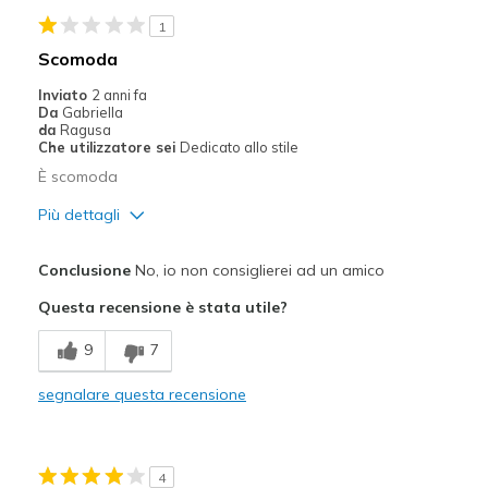
1
Scomoda
Inviato
2 anni fa
Da
Gabriella
da
Ragusa
Che utilizzatore sei
Dedicato allo stile
È scomoda
Più dettagli
Pregi
Conclusione
No, io non consiglierei ad un amico
Design attrattivo
Questa recensione è stata utile?
Difetti
9
7
Bassa qualità
segnalare questa recensione
Punti di vista sulle
Le scarpe sono solo un accessorio
scarpe
per vestirsi
4