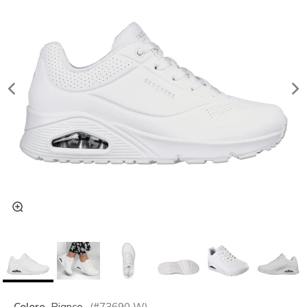
Colore
Bianco
(#
73690
W
)