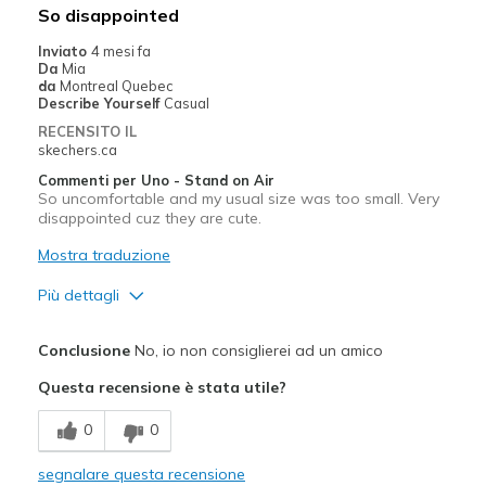
Larghezza
Larghezza giusta
So disappointed
Taglie
Taglia giusta
Inviato
4 mesi fa
Punti di vista sulle scarpe
Ci tengo molto alle scarpe
Da
Mia
da
Montreal Quebec
Describe Yourself
Casual
RECENSITO IL
skechers.ca
Commenti per Uno - Stand on Air
So uncomfortable and my usual size was too small. Very
disappointed cuz they are cute.
Mostra traduzione
Più dettagli
Pregi
Conclusione
No, io non consiglierei ad un amico
Attractive Design
Questa recensione è stata utile?
Difetti
0
0
Poor Cushioning
segnalare questa recensione