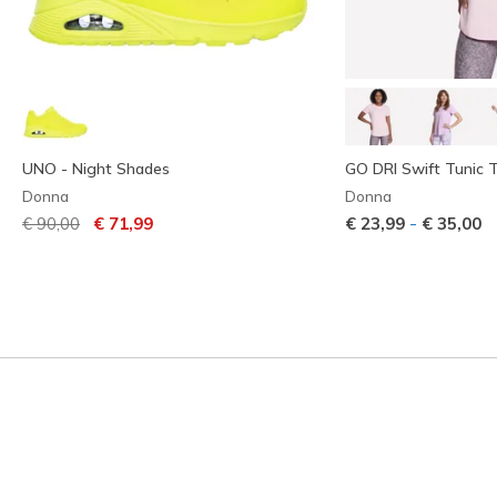
UNO - Night Shades
GO DRI Swift Tunic 
Donna
Donna
Prezzo ridotto da
per
-
€ 90,00
€ 71,99
€ 23,99
€ 35,00