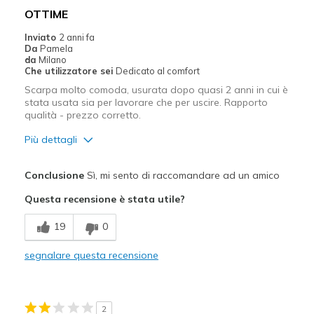
OTTIME
Inviato
2 anni fa
Da
Pamela
da
Milano
Che utilizzatore sei
Dedicato al comfort
Scarpa molto comoda, usurata dopo quasi 2 anni in cui è
stata usata sia per lavorare che per uscire. Rapporto
qualità - prezzo corretto.
Più dettagli
Pregi
Conclusione
Sì, mi sento di raccomandare ad un amico
COMODO
Questa recensione è stata utile?
Confortevole
19
0
Leggero
segnalare questa recensione
Migliori Utilizzi:
Abbigliamento casual
2