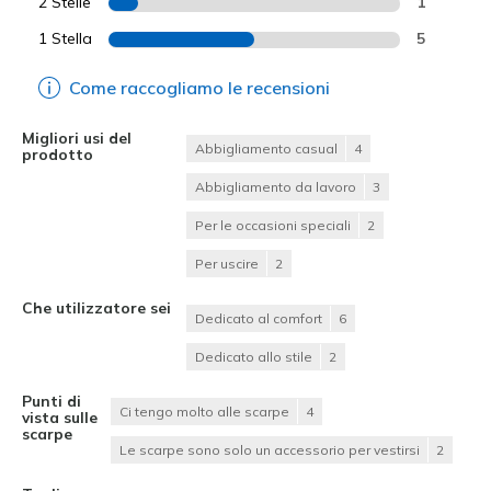
2 Stelle
1
1 Stella
5
Come raccogliamo le recensioni
Migliori usi del
Abbigliamento casual
4
prodotto
Abbigliamento da lavoro
3
Per le occasioni speciali
2
Per uscire
2
Che utilizzatore sei
Dedicato al comfort
6
Dedicato allo stile
2
Punti di
Ci tengo molto alle scarpe
4
vista sulle
scarpe
Le scarpe sono solo un accessorio per vestirsi
2