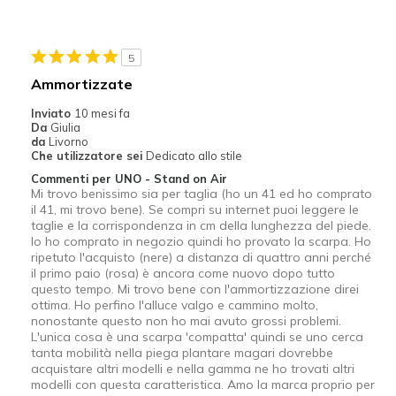
Migliori Utilizzi:
Casual Wear
5
Sizing
Feels full size too small
Ammortizzate
View On Shoes
I'm Really Into Shoes
Inviato
10 mesi fa
Da
Giulia
da
Livorno
Che utilizzatore sei
Dedicato allo stile
Commenti per UNO - Stand on Air
Mi trovo benissimo sia per taglia (ho un 41 ed ho comprato
il 41, mi trovo bene). Se compri su internet puoi leggere le
taglie e la corrispondenza in cm della lunghezza del piede.
Io ho comprato in negozio quindi ho provato la scarpa. Ho
ripetuto l'acquisto (nere) a distanza di quattro anni perché
il primo paio (rosa) è ancora come nuovo dopo tutto
questo tempo. Mi trovo bene con l'ammortizzazione direi
ottima. Ho perfino l'alluce valgo e cammino molto,
nonostante questo non ho mai avuto grossi problemi.
L'unica cosa è una scarpa 'compatta' quindi se uno cerca
tanta mobilità nella piega plantare magari dovrebbe
acquistare altri modelli e nella gamma ne ho trovati altri
modelli con questa caratteristica. Amo la marca proprio per