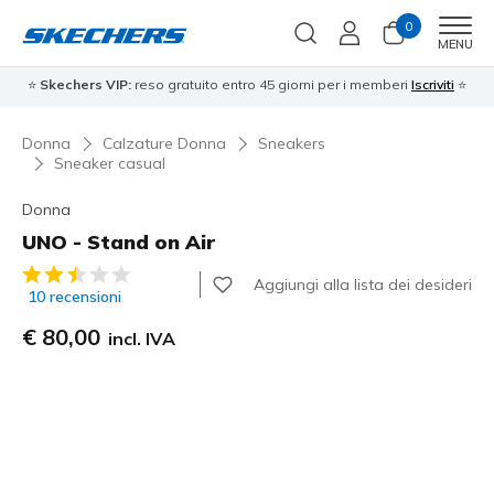
0
Men
MENU
⭐
Skechers VIP:
reso gratuito entro 45 giorni per i memberi
Iscriviti
⭐
Donna
Calzature Donna
Sneakers
Sneaker casual
Donna
UNO - Stand on Air
Valutazione cliente 3,5 su 5
Aggiungi alla lista dei desideri
10 recensioni
€ 80,00
incl. IVA