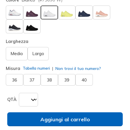
selezionato
Larghezza
Medio
Largo
Misura
Tabella numeri
Non trovi il tuo numero?
36
37
38
39
40
QTÀ
Aggiungi al carrello