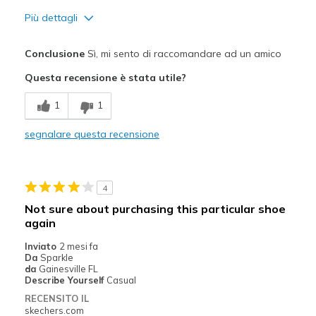
Più dettagli
Pregi
Conclusione
Sì, mi sento di raccomandare ad un amico
Attractive Design
Questa recensione è stata utile?
Comfortable
1
1
Stylish
segnalare questa recensione
Migliori Utilizzi:
Casual Wear
4
Going Out
Not sure about purchasing this particular shoe
again
Travel
Inviato
2 mesi fa
Width
Feels too wide
Da
Sparkle
da
Gainesville FL
Sizing
Feels true to size
Describe Yourself
Casual
View On Shoes
Shoes are for Wearing
RECENSITO IL
skechers.com