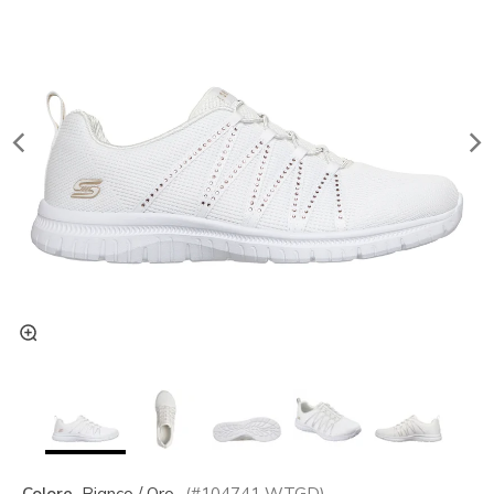
Colore
Bianco / Oro
(#
104741
WTGD
)