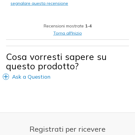
segnalare questa recensione
Migliori Utilizzi:
Casual Wear
Recensioni mostrate
1-4
Going Out
Torna all'Inizio
Special Occasions
Travel
Cosa vorresti sapere su
questo prodotto?
Width
Feels true to width
Sizing
Feels true to size
Ask a Question
View On Shoes
I'm Really Into Shoes
Registrati per ricevere