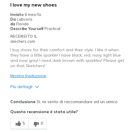
I love my new shoes
Width
Feels true to width
Inviato
6 mesi fa
Da
Labcoris
Sizing
Feels true to size
da
Florida
View On Shoes
I'm Really Into Shoes
Describe Yourself
Practical
RECENSITO IL
skechers.com
I buy shoes for their comfort and their style. I like it when
they have a little sparkle! I have black, red, navy, light blue
and now grey! I need dark brown with sparkles! Please get
on that Sketchers!
Mostra traduzione
Più dettagli
Pregi
Conclusione
Sì, mi sento di raccomandare ad un amico
Attractive Design
Questa recensione è stata utile?
Comfortable
5
0
Stylish