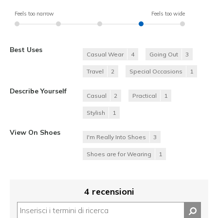
Feels too narrow
Feels too wide
Best Uses
Casual Wear
4
Going Out
3
Travel
2
Special Occasions
1
Describe Yourself
Casual
2
Practical
1
Stylish
1
View On Shoes
I'm Really Into Shoes
3
Shoes are for Wearing
1
4 recensioni