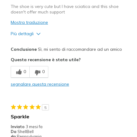
The shoe is very cute but I have sciatica and this shoe
doesn't offer much support
Mostra traduzione
Più dettagli
Pregi
Conclusione
Sì, mi sento di raccomandare ad un amico
Attractive Design
Questa recensione è stata utile?
Difetti
0
0
Poor Cushioning
segnalare questa recensione
Migliori Utilizzi:
Casual Wear
5
Width
Feels too wide
Sparkle
Sizing
Feels half size too big
Inviato
3 mesi fa
View On Shoes
I'm Really Into Shoes
Da
ShellBell
da
Pennsylvania