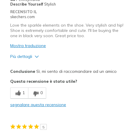
Describe Yourself
Stylish
RECENSITO IL
skechers.com
Love the sparkle elements on the shoe. Very stylish and hip!
Shoe is extremely comfortable and cute. I'll be buying the
one in black very soon. Great price too.
Mostra traduzione
Più dettagli
Pregi
Conclusione
Sì, mi sento di raccomandare ad un amico
Attractive Design
Questa recensione è stata utile?
Comfortable
1
0
Stylish
segnalare questa recensione
Migliori Utilizzi:
Casual Wear
5
Going Out