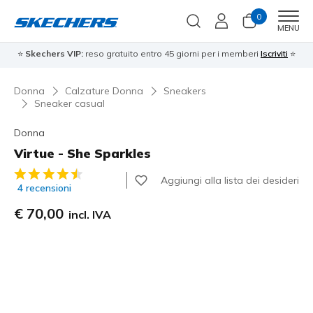
0
Men
MENU
⭐
Skechers VIP:
reso gratuito entro 45 giorni per i memberi
Iscriviti
⭐
Donna
Calzature Donna
Sneakers
Sneaker casual
Donna
Virtue - She Sparkles
Valutazione cliente 5 su 5
Aggiungi alla lista dei desideri
4 recensioni
€ 70,00
incl. IVA