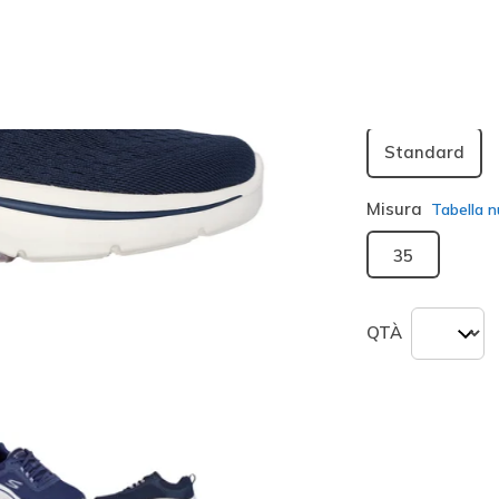
seleziona
Larghezza
Standard
Misura
Tabella n
35
QTÀ