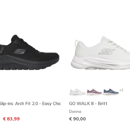
+2
lip-ins: Arch Fit 2.0 - Easy Chic
GO WALK 8 - Britt
Donna
dotto da
per
€ 83,99
€ 90,00