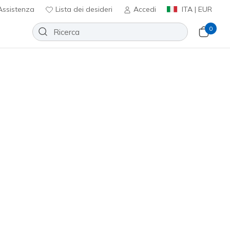
ssistenza
Lista dei desideri
Accedi
ITA | EUR
0
rch Fit 2.0 - Balin
Aggiungi alla lista dei desideri
 recensioni
nte 3,1 su 5
0
incl. IVA
 / Lavanda
(#
125314
NVLV
)