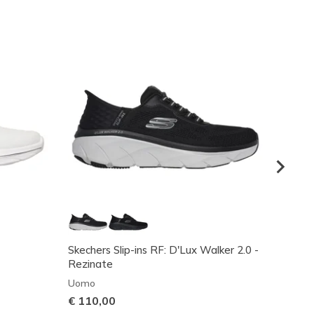
Skechers Slip-ins RF: D'Lux Walker 2.0 -
GO WAL
Rezinate
Donna
Uomo
€ 90,
€ 110,00