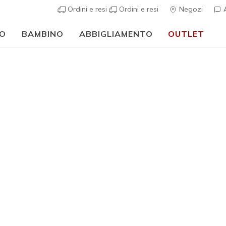
Ordini e resi
Ordini e resi
Negozi
A
O
BAMBINO
ABBIGLIAMENTO
OUTLET
🎒 Guida al rientro a scuola:
ACQUISTA ORA
sportive
Donna
GO WALK A
5
Valutazione clie
€ 100,0
Colore
Blu Navy