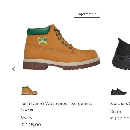
Impermeabile
John Deere Waterproof: Sergeants -
Skechers S
Dozer
Donna
Uomo
Prezzo ri
€ 120,00
€ 115,00