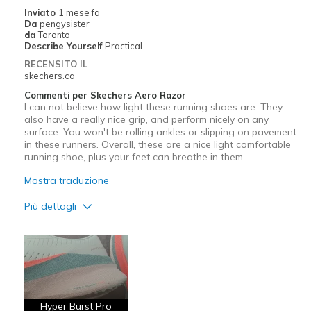
Inviato
1 mese fa
Da
pengysister
da
Toronto
Describe Yourself
Practical
RECENSITO IL
skechers.ca
Commenti per Skechers Aero Razor
I can not believe how light these running shoes are. They
also have a really nice grip, and perform nicely on any
surface. You won't be rolling ankles or slipping on pavement
in these runners. Overall, these are a nice light comfortable
running shoe, plus your feet can breathe in them.
Mostra traduzione
Più dettagli
Pregi
Attractive Design
Breathe Well
Comfortable
Hyper Burst Pro