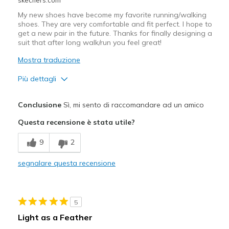
My new shoes have become my favorite running/walking
shoes. They are very comfortable and fit perfect. I hope to
get a new pair in the future. Thanks for finally designing a
suit that after long walk/run you feel great!
Mostra traduzione
Più dettagli
Pregi
Conclusione
Sì, mi sento di raccomandare ad un amico
Attractive Design
Questa recensione è stata utile?
Breathe Well
9
2
Comfortable
segnalare questa recensione
Durable
Stylish
5
Difetti
Light as a Feather
Poor Quality