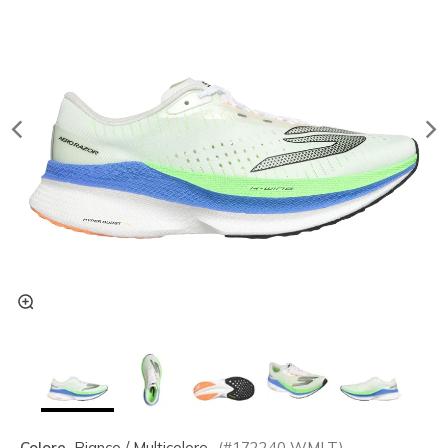
Colore
Bianco / Multicolore
(#
172240
WMLT
)