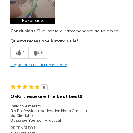
Race Ready
Responsive
Razor side
Migliori Utilizzi:
Conclusione
Sì, mi sento di raccomandare ad un amico
Races
Questa recensione è stata utile?
Tempo Runs
1
0
Track work
segnalare questa recensione
Training Runs
Width
Feels true to width
5
Sizing
Feels true to size
OMG these are the best best!!
View On Shoes
I'm Really Into Shoes
Inviato
4 mesi fa
Da
Professional pedestrian North Carolina
da
Charlotte
Describe Yourself
Practical
RECENSITO IL
skechers.com