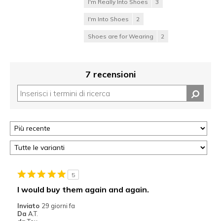
I'm Really Into Shoes
3
I'm Into Shoes
2
Shoes are for Wearing
2
7 recensioni
5
I would buy them again and again.
Inviato
29 giorni fa
Da
A.T.