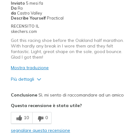
Inviato
5 mesi fa
Da
Ro
Migliori Utilizzi:
da
Castro Valley
Describe Yourself
Practical
Travel
RECENSITO IL
skechers.com
Width
Feels true to width
Got this racing shoe before the Oakland half marathon.
Sizing
Feels half size too small
With hardly any break in I wore them and they felt
View On Shoes
I'm Into Shoes
fantastic. Light, great shape on the sole, good bounce.
Glad I got them!
Mostra traduzione
Più dettagli
Pregi
Conclusione
Sì, mi sento di raccomandare ad un amico
Attractive Design
Questa recensione è stata utile?
Breathe Well
10
0
Comfortable
segnalare questa recensione
Difetti