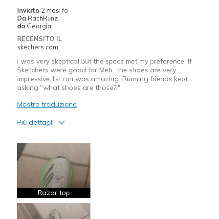
Width
Feels true to width
Inviato
2 mesi fa
Da
RachRunz
Sizing
Feels true to size
da
Georgia
View On Shoes
I'm Really Into Shoes
RECENSITO IL
skechers.com
I was very skeptical but the specs met my preference. If
Sketchers were good for Meb...the shoes are very
impressive.1st run was amazing. Running friends kept
asking "what shoes are those?!"
Mostra traduzione
Più dettagli
Pregi
Attractive Design
Breathe Well
Comfortable
Razor top
Light Weight