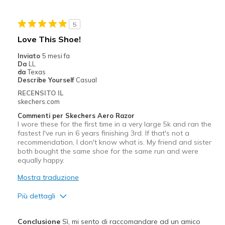
Tiny bit too short, toe box tiny bit small
5
Migliori Utilizzi:
Love This Shoe!
Racing shoe
Inviato
5 mesi fa
Da
LL
Width
Feels true to width
da
Texas
Describe Yourself
Casual
Sizing
Feels half size too small
RECENSITO IL
View On Shoes
Shoes are for Wearing
skechers.com
Commenti per Skechers Aero Razor
I wore these for the first time in a very large 5k and ran the
fastest I've run in 6 years finishing 3rd. If that's not a
recommendation, I don't know what is. My friend and sister
both bought the same shoe for the same run and were
equally happy.
Mostra traduzione
Più dettagli
Pregi
Conclusione
Sì, mi sento di raccomandare ad un amico