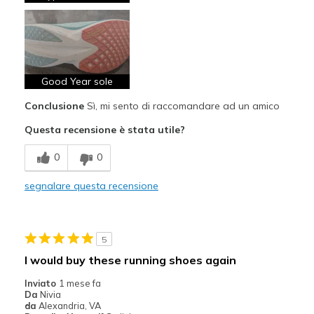
Durable
Stylish
Migliori Utilizzi:
Good Year sole
Casual Wear
Conclusione
Sì, mi sento di raccomandare ad un amico
Going Out
Questa recensione è stata utile?
Travel
0
0
Width
Feels true to width
segnalare questa recensione
Sizing
Feels true to size
View On Shoes
I'm Really Into Shoes
5
I would buy these running shoes again
Inviato
1 mese fa
Da
Nivia
da
Alexandria, VA