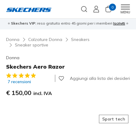
0
Men
MENU
⭐
Skechers VIP:
reso gratuito entro 45 giorni per i memberi
Iscriviti
⭐
Donna
Calzature Donna
Sneakers
Sneaker sportive
Donna
Skechers Aero Razor
Valutazione cliente 4,5 su 5
Aggiungi alla lista dei desideri
7 recensioni
€ 150,00
incl. IVA
Sport tech