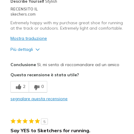
Describe Yourself
Stylish
RECENSITO IL
skechers.com
Extremely happy with my purchase great shoe for running
at the track or outdoors. Extremely light and comfortable.
Mostra traduzione
Più dettagli
Pregi
Conclusione
Sì, mi sento di raccomandare ad un amico
Attractive Design
Questa recensione è stata utile?
Breathe Well
2
0
Comfortable
segnalare questa recensione
Stylish
Migliori Utilizzi:
5
Running on track and outdoor
Say YES to Sketchers for running.