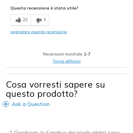
Attractive Design
Questa recensione è stata utile?
Breathe Well
22
3
Comfortable
segnalare questa recensione
Durable
Stylish
Recensioni mostrate
1-7
Super light weight
Torna all'Inizio
Migliori Utilizzi:
Road running
Cosa vorresti sapere su
questo prodotto?
Width
Feels true to width
Sizing
Feels true to size
Ask a Question
View On Shoes
I'm Into Shoes
Goodyear (e il motivo del piede alato) sono