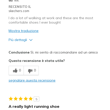
da
Tex.
RECENSITO IL
skechers.com
I do a lot of walking at work and these are the most
comfortable shoes I ever bought
Mostra traduzione
Più dettagli
Pregi
Conclusione
Sì, mi sento di raccomandare ad un amico
Comfortable
Questa recensione è stata utile?
Width
Feels true to width
0
0
Sizing
Feels true to size
View On Shoes
Shoes are for Wearing
segnalare questa recensione
5
A really light running shoe