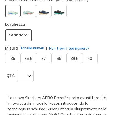
selezionato
Larghezza
Standard
Misura
Tabella numeri
Non trovi il tuo numero?
36
36.5
37
39
39.5
40
QTÀ
La nuova Skechers AERO Razor™ porta avanti l’eredità
innovativa del modello Razor, introducendo la
tecnologia in schiuma Super Critical® pluripremiata nella
pionieristica collezione AERO. Questa scarpa da running