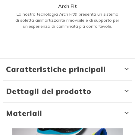
Arch Fit
La nostra tecnologia Arch Fit® presenta un sistema
di soletta ammortizzante rimovibile e di supporto per
un'esperienza di camminata più confortevole.
Caratteristiche principali
Dettagli del prodotto
Materiali
Media Carousel
Carousel with product photos. Use the previous and next buttons to