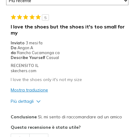
5
I love the shoes but the shoes it's too small for
my
Inviato
3 mesi fa
Da
Angon A
da
Rancho Cucamonga ca
Describe Yourself
Casual
RECENSITO IL
skechers.com
I love the shoes only it's not my size
Mostra traduzione
Più dettagli
Pregi
Conclusione
Sì, mi sento di raccomandare ad un amico
Comfortable
Questa recensione è stata utile?
Migliori Utilizzi: