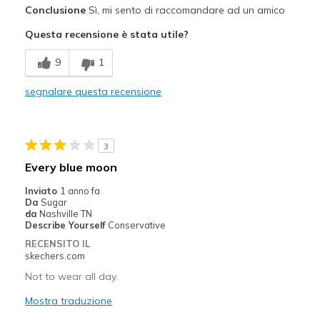
Conclusione
Sì, mi sento di raccomandare ad un amico
Comfortable
Questa recensione è stata utile?
Stylish
9
1
Migliori Utilizzi:
segnalare questa recensione
Casual Wear
Sizing
Feels true to size
3
View On Shoes
I'm Into Shoes
Every blue moon
Inviato
1 anno fa
Da
Sugar
da
Nashville TN
Describe Yourself
Conservative
RECENSITO IL
skechers.com
Not to wear all day.
Mostra traduzione