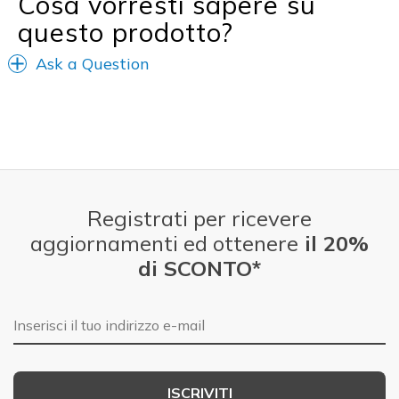
Cosa vorresti sapere su
Sizing
Feels true to size
questo prodotto?
View On Shoes
I'm Really Into Shoes
Ask a Question
Registrati per ricevere
aggiornamenti ed ottenere
il 20%
di SCONTO*
E-mail
ISCRIVITI