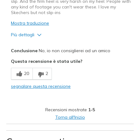
slip. And the firm heel is very harsh on my heel. People with
any kind of footage you can't wear these. I love my
Skechers but not slip-ins
Mostra traduzione
Più dettagli
Pregi
Conclusione
No, io non consiglierei ad un amico
I want shoes that can be tied for more support
Questa recensione è stata utile?
It rubs on my heel creating a nerve issue
20
2
My heel slips out too much
segnalare questa recensione
Uncomfortable
Difetti
Recensioni mostrate
1-5
No support because there's no real tie
Torna all'Inizio
Uncomfortable
Width
Feels true to width