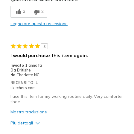
Breathe Well
3
2
Comfortable
segnalare questa recensione
Durable
Stylish
5
Migliori Utilizzi:
I would purchase this item again.
Casual Wear
Inviato
1 anno fa
Da
Britishe
Travel
da
Charlotte NC
RECENSITO IL
Width
Feels true to width
skechers.com
Sizing
Feels half size too big
I use this item for my walking routine daily. Very comforter
View On Shoes
Shoes are for Wearing
shoe.
Mostra traduzione
Più dettagli
Pregi