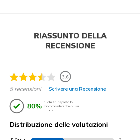
RIASSUNTO DELLA
RECENSIONE
3.6
5 recensioni
Scrivere una Recensione
di chi ha risposto lo
80%
raccomanderebbe ad un
amico.
Distribuzione delle valutazioni
5 Stelle
2