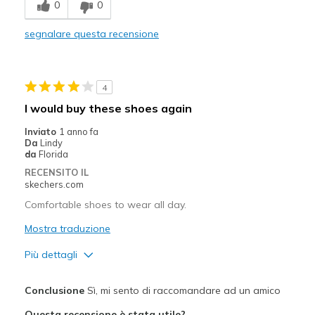
0
0
Casual Wear
segnalare questa recensione
Width
Feels true to width
Sizing
Feels full size too small
4
I would buy these shoes again
Inviato
1 anno fa
Da
Lindy
da
Florida
RECENSITO IL
skechers.com
Comfortable shoes to wear all day.
Mostra traduzione
Più dettagli
Pregi
Conclusione
Sì, mi sento di raccomandare ad un amico
Attractive Design
Questa recensione è stata utile?