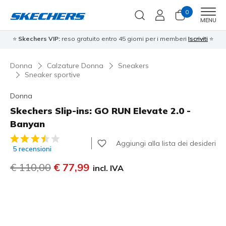
0
Men
MENU
⭐
Skechers VIP:
reso gratuito entro 45 giorni per i memberi
Iscriviti
⭐
Donna
Calzature Donna
Sneakers
Sneaker sportive
Donna
Skechers Slip-ins: GO RUN Elevate 2.0 -
Banyan
Valutazione cliente 4,4 su 5
Aggiungi alla lista dei desideri
5 recensioni
Prezzo ridotto da
€ 110,00
per
€ 77,99
incl. IVA