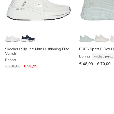
Skechers Slip-ins: Max Cushioning Elite -
BOBS Sport B Flex HI 
Vanish
Donna
Anche a pianta 
Donna
-
€ 48,99
€ 70,00
Prezzo ridotto da
per
€ 130,00
€ 91,99