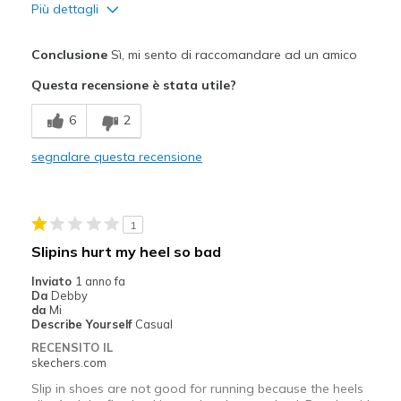
Più dettagli
Difetti
Conclusione
Sì, mi sento di raccomandare ad un amico
Poor Cushioning
Questa recensione è stata utile?
Poor Quality
6
2
Migliori Utilizzi:
segnalare questa recensione
Special Occasions
Travel
1
Width
Feels true to width
Slipins hurt my heel so bad
Sizing
Feels true to size
Inviato
1 anno fa
View On Shoes
Shoes are for Wearing
Da
Debby
da
Mi
Describe Yourself
Casual
RECENSITO IL
skechers.com
Slip in shoes are not good for running because the heels