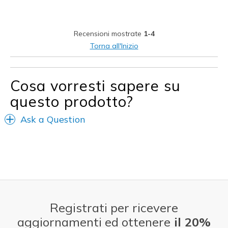
Width
Feels true to width
Sizing
Feels true to size
View On Shoes
I'm Really Into Shoes
Recensioni mostrate
1-4
Torna all'Inizio
Cosa vorresti sapere su
questo prodotto?
Ask a Question
Registrati per ricevere
aggiornamenti ed ottenere
il 20%