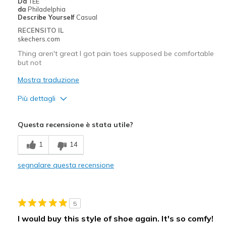
Da
TEE
da
Philadelphia
Describe Yourself
Casual
RECENSITO IL
skechers.com
Thing aren't great I got pain toes supposed be comfortable
but not
Mostra traduzione
Più dettagli
Pregi
Questa recensione è stata utile?
Comfortable
1
14
Difetti
segnalare questa recensione
Need Break In
Migliori Utilizzi:
5
Casual Wear
I would buy this style of shoe again. It's so comfy!