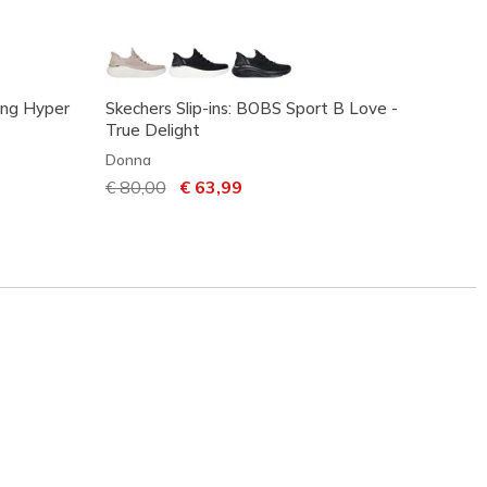
ning Hyper
Skechers Slip-ins: BOBS Sport B Love -
Skeche
True Delight
2.0 - 
Donna
Donna
Prezzo ridotto da
€ 80,00
per
€ 63,99
Prezzo
€ 80,