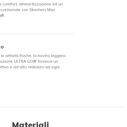
a comfort, ammortizzazione ed un
eccezionale con Skechers Max
g®.
Go
le attività fisiche, la nostra leggera
azione ULTRA GO® fornisce un
attivo e ad alto rimbalzo ad ogni
Materiali