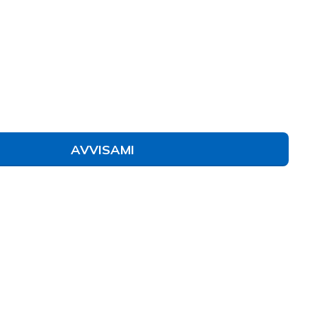
anco
(#
129655
BKW
)
to
AVVISAMI