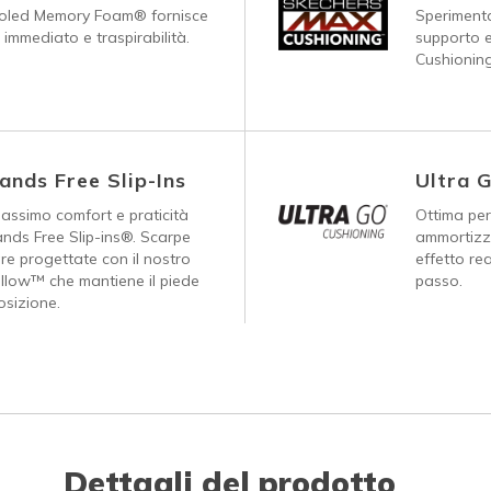
ooled Memory Foam® fornisce
Speriment
 immediato e traspirabilità.
supporto 
Cushionin
ands Free Slip-Ins
Ultra 
massimo comfort e praticità
Ottima per 
nds Free Slip-ins®. Scarpe
ammortizz
are progettate con il nostro
effetto re
illow™ che mantiene il piede
passo.
osizione.
Dettagli del prodotto