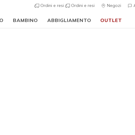
Ordini e resi
Ordini e resi
Negozi
A
O
BAMBINO
ABBIGLIAMENTO
OUTLET
⭐
Skechers VIP:
reso gratuito entro 45 giorni per i memberi
Iscriviti
⭐
sportive
Donna
Skechers 
- Leigh
4
Valutazione clie
Prezzo ri
€ 130,00
TUTTO ESAU