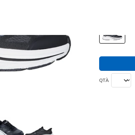
Colore
Nero / Bi
seleziona
QTÀ