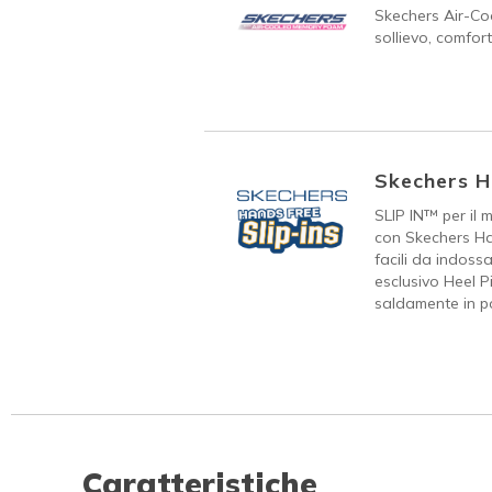
Skechers Air-C
sollievo, comfort
Skechers H
SLIP IN™ per il 
con Skechers Ha
facili da indoss
esclusivo Heel P
saldamente in p
Caratteristiche