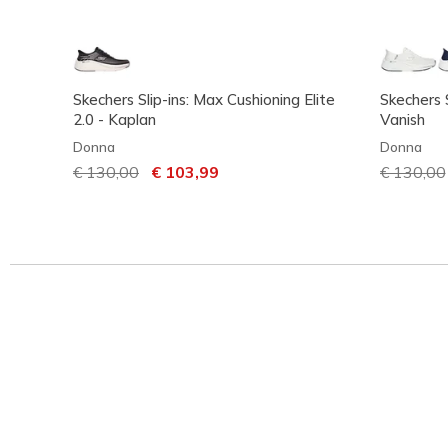
Skechers Slip-ins: Max Cushioning Elite
Skechers S
2.0 - Kaplan
Vanish
Donna
Donna
Prezzo ridotto da
€ 130,00
per
€ 103,99
Prezzo ri
€ 130,00