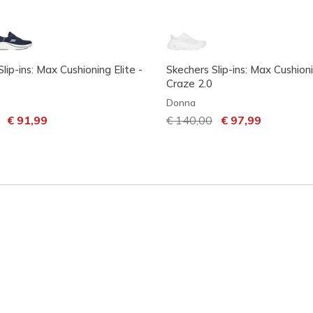
lip-ins: Max Cushioning Elite -
Skechers Slip-ins: Max Cushio
Craze 2.0
Donna
dotto da
per
€ 91,99
Prezzo ridotto da
€ 140,00
per
€ 97,99