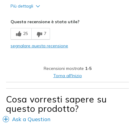
Più dettagli
Width
Feels too wide
Questa recensione è stata utile?
Sizing
Feels half size too big
25
7
segnalare questa recensione
Recensioni mostrate
1-5
Torna all'Inizio
Cosa vorresti sapere su
questo prodotto?
Ask a Question