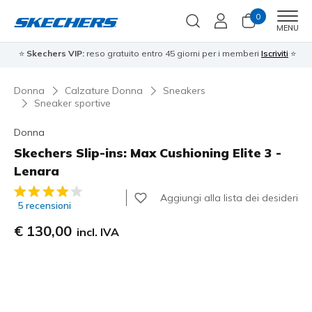
0
Men
MENU
⭐
Skechers VIP:
reso gratuito entro 45 giorni per i memberi
Iscriviti
⭐
Donna
Calzature Donna
Sneakers
Sneaker sportive
Donna
Skechers Slip-ins: Max Cushioning Elite 3 -
Lenara
Valutazione cliente 4,4 su 5
Aggiungi alla lista dei desideri
5 recensioni
€ 130,00
incl. IVA