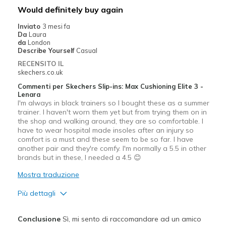
Casual Wear
Would definitely buy again
Travel
Inviato
3 mesi fa
Da
Laura
Width
Feels true to width
da
London
Describe Yourself
Casual
Sizing
Feels true to size
RECENSITO IL
skechers.co.uk
Commenti per Skechers Slip-ins: Max Cushioning Elite 3 -
Lenara
I'm always in black trainers so I bought these as a summer
trainer. I haven't worn them yet but from trying them on in
the shop and walking around, they are so comfortable. I
have to wear hospital made insoles after an injury so
comfort is a must and these seem to be so far. I have
another pair and they're comfy. I'm normally a 5.5 in other
brands but in these, I needed a 4.5 😊
Mostra traduzione
Più dettagli
Pregi
Conclusione
Sì, mi sento di raccomandare ad un amico