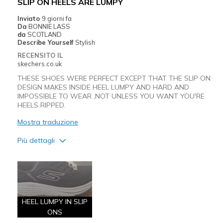
SLIP ON HEELS ARE LUMPY
Inviato
9 giorni fa
Da
BONNIE LASS
da
SCOTLAND
Describe Yourself
Stylish
RECENSITO IL
skechers.co.uk
THESE SHOES WERE PERFECT EXCEPT THAT THE SLIP ON
DESIGN MAKES INSIDE HEEL LUMPY AND HARD AND
IMPOSSIBLE TO WEAR ,NOT UNLESS YOU WANT YOU'RE
HEELS RIPPED.
Mostra traduzione
Più dettagli
Pregi
Attractive Design
Breathe Well
HEEL LUMPY IN SLIP
Comfortable
ONS