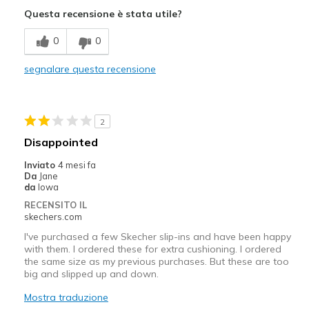
Attractive Design
Questa recensione è stata utile?
Comfortable
0
0
Stylish
segnalare questa recensione
Migliori Utilizzi:
Casual Wear
2
Travel
Disappointed
Width
Feels true to width
Inviato
4 mesi fa
Da
Jane
Sizing
Feels full size too big
da
Iowa
RECENSITO IL
skechers.com
I've purchased a few Skecher slip-ins and have been happy
with them. I ordered these for extra cushioning. I ordered
the same size as my previous purchases. But these are too
big and slipped up and down.
Mostra traduzione