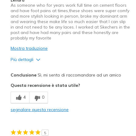
As someone who for years work full time on cement floors
and have foot pains at times,these shoes were super comfy
and more stylish looking in person, broke my dominant arm
and wearing these make life so much easier that I can slip
in and not need to tie any laces. I worked at Skechers in the
past and have had many pairs and these honestly are
probably my favorite
Mostra traduzione
Più dettagli
Pregi
Conclusione
Sì, mi sento di raccomandare ad un amico
Attractive Design
Questa recensione è stata utile?
Breathe Well
4
0
Comfortable
segnalare questa recensione
Stylish
Migliori Utilizzi:
5