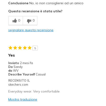
Conclusione
No, io non consiglierei ad un amico
Durable
Questa recensione è stata utile?
Stylish
0
0
Difetti
Poor Cushioning
segnalare questa recensione
Migliori Utilizzi:
Casual Wear
5
Yes
Travel
Inviato
2 mesi fa
Width
Feels true to width
Da
Sandy
da
WV
Sizing
Feels true to size
Describe Yourself
Casual
View On Shoes
I'm Really Into Shoes
RECENSITO IL
skechers.com
Everyday wear. Very comfortable
Mostra traduzione