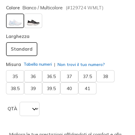
Colore
Bianco / Multicolore
(#
129724
WMLT
)
selezionato
Larghezza
Standard
Misura
Tabella numeri
Non trovi il tuo numero?
35
36
36.5
37
37.5
38
38.5
39
39.5
40
41
QTÀ
Migliora le tue prestazioni affidandoti al comfort e alla