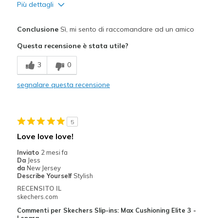
Più dettagli
Pregi
Conclusione
Sì, mi sento di raccomandare ad un amico
Attractive Design
Questa recensione è stata utile?
Breathe Well
3
0
Comfortable
segnalare questa recensione
Durable
Stylish
5
Migliori Utilizzi:
Love love love!
Casual Wear
Inviato
2 mesi fa
Da
Jess
Width
Feels true to width
da
New Jersey
Describe Yourself
Stylish
Sizing
Feels true to size
RECENSITO IL
View On Shoes
Shoes are for Wearing
skechers.com
Commenti per Skechers Slip-ins: Max Cushioning Elite 3 -
Lenara