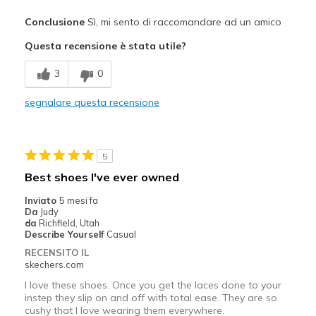
Pregi
Conclusione
Sì, mi sento di raccomandare ad un amico
Attractive Design
Questa recensione è stata utile?
Comfortable
3
0
Stylish
segnalare questa recensione
Migliori Utilizzi:
Casual Wear
5
Width
Feels true to width
Best shoes I've ever owned
Sizing
Feels true to size
Inviato
5 mesi fa
View On Shoes
Shoes are for Wearing
Da
Judy
da
Richfield, Utah
Describe Yourself
Casual
RECENSITO IL
skechers.com
I love these shoes. Once you get the laces done to your
instep they slip on and off with total ease. They are so
cushy that I love wearing them everywhere.