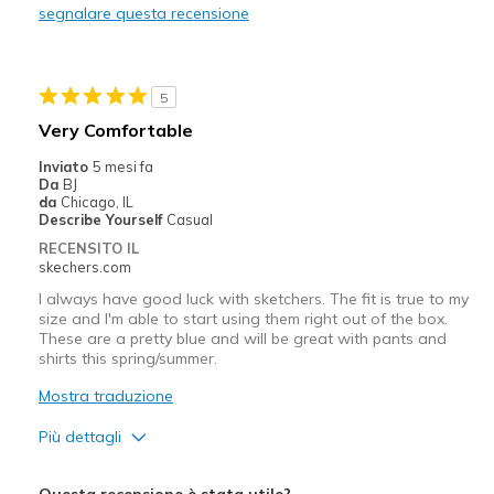
segnalare questa recensione
Migliori Utilizzi:
Casual Wear
5
Sizing
Feels true to size
Very Comfortable
View On Shoes
Shoes are for Wearing
Inviato
5 mesi fa
Da
BJ
da
Chicago, IL
Describe Yourself
Casual
RECENSITO IL
skechers.com
I always have good luck with sketchers. The fit is true to my
size and I'm able to start using them right out of the box.
These are a pretty blue and will be great with pants and
shirts this spring/summer.
Mostra traduzione
Più dettagli
Pregi
Questa recensione è stata utile?