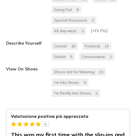
Going Out
8
Special Occasions
2
[+
Di Più
]
All day wear.
1
Describe Yourself
Casual
16
Practical
13
Stylish
5
Conservative
1
View On Shoes
Shoes are for Wearing
21
I'm Into Shoes
9
I'm Really Into Shoes
2
Valutazione positiva più apprezzata
5
This was my first time with the slip-ins and