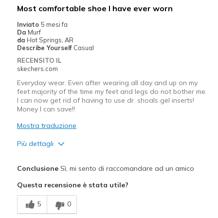
Migliori Utilizzi:
Most comfortable shoe I have ever worn
Casual Wear
Inviato
5 mesi fa
Da
Murf
Travel
da
Hot Springs, AR
Describe Yourself
Casual
Width
Feels true to width
RECENSITO IL
skechers.com
Sizing
Feels half size too big
View On Shoes
Shoes are for Wearing
Everyday wear. Even after wearing all day and up on my
feet majority of the time my feet and legs do not bother me.
I can now get rid of having to use dr. shoals gel inserts!
Money I can save!!
Mostra traduzione
Più dettagli
Pregi
Conclusione
Sì, mi sento di raccomandare ad un amico
Attractive Design
Questa recensione è stata utile?
Breathe Well
5
0
Comfortable