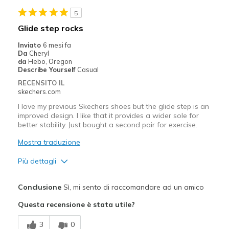
View On Shoes
I'm Into Shoes
5
Glide step rocks
Inviato
6 mesi fa
Da
Cheryl
da
Hebo, Oregon
Describe Yourself
Casual
RECENSITO IL
skechers.com
I love my previous Skechers shoes but the glide step is an
improved design. I like that it provides a wider sole for
better stability. Just bought a second pair for exercise.
Mostra traduzione
Più dettagli
Pregi
Conclusione
Sì, mi sento di raccomandare ad un amico
Attractive Design
Questa recensione è stata utile?
Comfortable
3
0