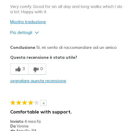
Very comfy. Good for an all day and long walks which I do
a lot. Happy with it.
Mostra traduzione
Più dettagli
Pregi
Conclusione
Sì, mi sento di raccomandare ad un amico
Attractive Design
Questa recensione è stata utile?
Breathe Well
3
0
Comfortable
segnalare questa recensione
Difetti
A bit narrow
4
Migliori Utilizzi:
Comfortable with support.
Casual Wear
Inviato
4 mesi fa
Da
Vonnie
Width
Feels true to width
da
Annville, PA