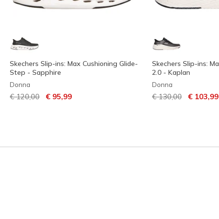
Skechers Slip-ins: Max Cushioning Glide-
Skechers Slip-ins: Ma
Step - Sapphire
2.0 - Kaplan
Donna
Donna
Prezzo ridotto da
per
Prezzo ridotto da
per
€ 120,00
€ 95,99
€ 130,00
€ 103,99