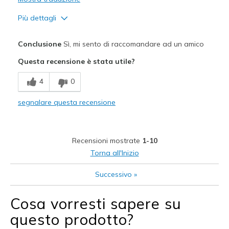
Più dettagli
Pregi
Conclusione
Sì, mi sento di raccomandare ad un amico
Attractive Design
Questa recensione è stata utile?
Breathe Well
4
0
Comfortable
segnalare questa recensione
Durable
Stylish
Recensioni mostrate
1-10
Migliori Utilizzi:
Torna all'Inizio
Everyday Wear
Successivo
»
Width
Feels true to width
Cosa vorresti sapere su
Sizing
Feels true to size
questo prodotto?