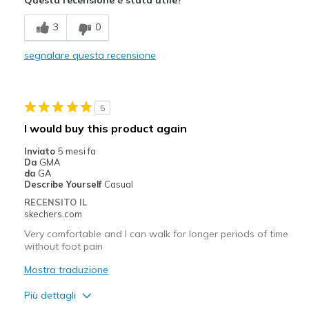
Breathe Well
3
0
Comfortable
segnalare questa recensione
Migliori Utilizzi:
Casual Wear
5
Travel
I would buy this product again
Width
Feels true to width
Inviato
5 mesi fa
Sizing
Feels true to size
Da
GMA
da
GA
Describe Yourself
Casual
RECENSITO IL
skechers.com
Very comfortable and I can walk for longer periods of time
without foot pain
Mostra traduzione
Più dettagli