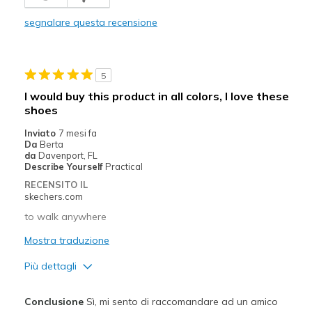
Migliori Utilizzi:
segnalare questa recensione
Casual Wear
Width
Feels true to width
5
Sizing
Feels true to size
I would buy this product in all colors, I love these
View On Shoes
Shoes are for Wearing
shoes
Inviato
7 mesi fa
Da
Berta
da
Davenport, FL
Describe Yourself
Practical
RECENSITO IL
skechers.com
to walk anywhere
Mostra traduzione
Più dettagli
Pregi
Conclusione
Sì, mi sento di raccomandare ad un amico
Attractive Design