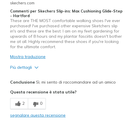
skechers.com
Commenti per Skechers Slip-ins: Max Cushioning Glide-Step
- Hartford
These are THE MOST comfortable walking shoes I've ever
purchased! I've purchased other expensive Sketchers slip
in's and these are the best. I am on my feet gardening for
upwards of 8 hours and my plantar fasciitis doesn't bother
me at all. Highly recommend these shoes if you're looking
for the ultimate comfort.
Mostra traduzione
Più dettagli
Pregi
Conclusione
Sì, mi sento di raccomandare ad un amico
Comfortable
Questa recensione è stata utile?
Migliori Utilizzi:
2
0
Casual Wear
segnalare questa recensione
Width
Feels true to width
Sizing
Feels true to size