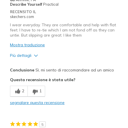
Describe Yourself
Practical
Sizing
Feels true to size
RECENSITO IL
View On Shoes
Shoes are for Wearing
skechers.com
I wear everyday. They are comfortable and help with flat
feet. I have to re-tie which I am not fond off as they can
untie. But slipping are great. I like them
Mostra traduzione
Più dettagli
Pregi
Conclusione
Sì, mi sento di raccomandare ad un amico
Attractive Design
Questa recensione è stata utile?
Breathe Well
2
1
Comfortable
segnalare questa recensione
Durable
Stylish
5