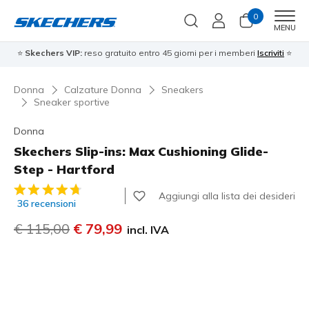
0
Men
MENU
⭐
Skechers VIP:
reso gratuito entro 45 giorni per i memberi
Iscriviti
⭐
Donna
Calzature Donna
Sneakers
Sneaker sportive
Donna
Skechers Slip-ins: Max Cushioning Glide-
Step - Hartford
Valutazione cliente 4,8 su 5
Aggiungi alla lista dei desideri
36 recensioni
Prezzo ridotto da
€ 115,00
per
€ 79,99
incl. IVA