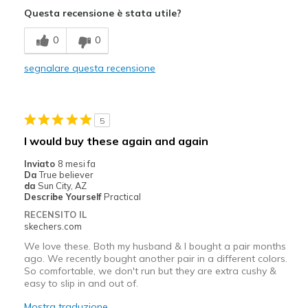
Questa recensione è stata utile?
Breathe Well
0
0
Comfortable
segnalare questa recensione
Stylish
Difetti
5
perfect
I would buy these again and again
Migliori Utilizzi:
Inviato
8 mesi fa
Da
True believer
Casual Wear
da
Sun City, AZ
Describe Yourself
Practical
Going Out
RECENSITO IL
skechers.com
Travel
We love these. Both my husband & I bought a pair months
ago. We recently bought another pair in a different colors.
Width
Feels true to width
So comfortable, we don't run but they are extra cushy &
Sizing
Feels true to size
easy to slip in and out of.
View On Shoes
Shoes are for Wearing
Mostra traduzione