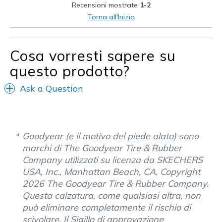
Recensioni mostrate
1-2
Sizing
Feels true to size
Torna all'Inizio
View On Shoes
Shoes are for Wearing
Cosa vorresti sapere su
questo prodotto?
Ask a Question
Goodyear (e il motivo del piede alato) sono
marchi di The Goodyear Tire & Rubber
Company utilizzati su licenza da SKECHERS
USA, Inc., Manhattan Beach, CA. Copyright
2026 The Goodyear Tire & Rubber Company.
Questa calzatura, come qualsiasi altra, non
può eliminare completamente il rischio di
scivolare. Il Sigillo di approvazione