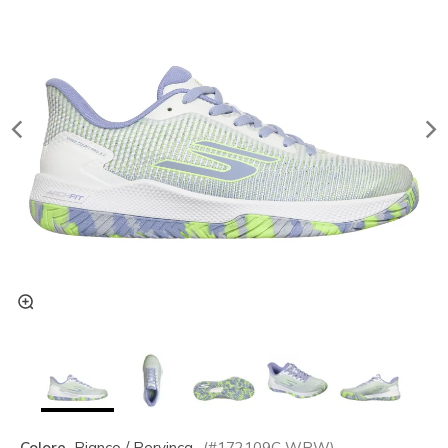
Colore
Bianco / Pervinca
(#
172109C
WPW
)