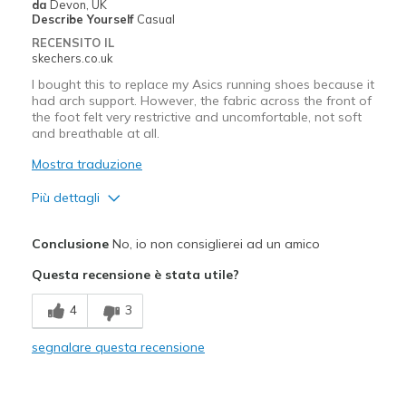
da
Devon, UK
Describe Yourself
Casual
RECENSITO IL
skechers.co.uk
I bought this to replace my Asics running shoes because it
had arch support. However, the fabric across the front of
the foot felt very restrictive and uncomfortable, not soft
and breathable at all.
Mostra traduzione
Più dettagli
Difetti
Conclusione
No, io non consiglierei ad un amico
Need Break In
Questa recensione è stata utile?
Poor Cushioning
4
3
Migliori Utilizzi:
segnalare questa recensione
Casual Wear
Width
Feels true to width