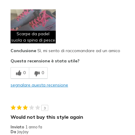
Pregi
Confortevole
Grande imbottitura
Scarpe da padel
Leggero
suola a spina di pesce
Conclusione
Sì, mi sento di raccomandare ad un amico
Larghezza
Larghezza giusta
Taglie
La taglia piena è troppo
Questa recensione è stata utile?
grande
Punti di vista sulle
Ci tengo molto alle scarpe
0
0
scarpe
segnalare questa recensione
3
Would not buy this style again
Inviato
1 anno fa
Da
JayJay