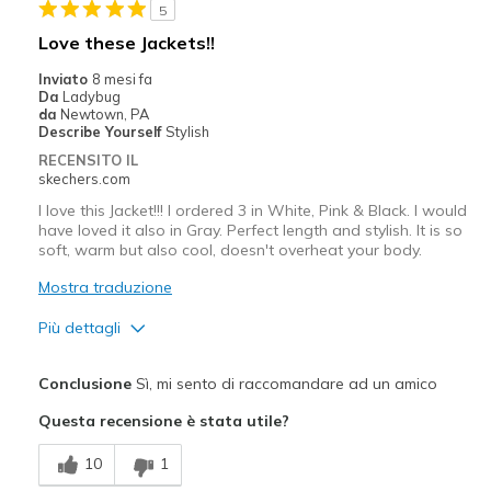
5
Casual Wear
Love these Jackets!!
Travel
Inviato
8 mesi fa
Da
Ladybug
Width
Feels true to width
da
Newtown, PA
Describe Yourself
Stylish
Sizing
Feels half size too big
RECENSITO IL
skechers.com
I love this Jacket!!! I ordered 3 in White, Pink & Black. I would
have loved it also in Gray. Perfect length and stylish. It is so
soft, warm but also cool, doesn't overheat your body.
Mostra traduzione
Più dettagli
Pregi
Conclusione
Sì, mi sento di raccomandare ad un amico
Attractive Design
Questa recensione è stata utile?
Breathe Well
10
1
Comfortable