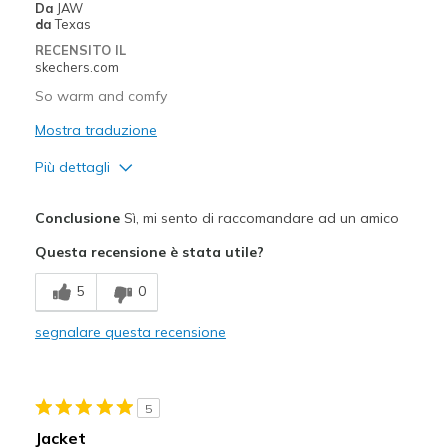
Da
JAW
da
Texas
RECENSITO IL
skechers.com
So warm and comfy
Mostra traduzione
Più dettagli
Pregi
Conclusione
Sì, mi sento di raccomandare ad un amico
Attractive Design
Questa recensione è stata utile?
Comfortable
5
0
Migliori Utilizzi:
segnalare questa recensione
Casual Wear
Width
Feels true to width
5
Sizing
Feels full size too big
Jacket
View On Shoes
Shoes are for Wearing