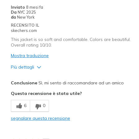
Inviato
8 mesi fa
Da
NYC 2025
da
New York
RECENSITO IL
skechers.com
This jacket is so soft and comfortable. Colors are beautiful.
Overall rating 10/10.
Mostra traduzione
Più dettagli
Pregi
Conclusione
Sì, mi sento di raccomandare ad un amico
Attractive Design
Questa recensione è stata utile?
Breathe Well
6
0
Comfortable
segnalare questa recensione
Stylish
Migliori Utilizzi: