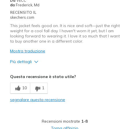
Da
VECC
Travel
da
Frederick, Md
RECENSITO IL
Sizing
Feels half size too big
skechers.com
This jacket feels good on. It is nice and soft—just the right
weight for a cool fall day. I haven't worn it yet, but I am
looking forward to wearing it. I love it so much that I want
to buy another one in a different color.
Mostra traduzione
Più dettagli
Pregi
Questa recensione è stata utile?
Attractive Design
10
1
Comfortable
segnalare questa recensione
Stylish
Migliori Utilizzi:
Recensioni mostrate
1-8
Casual Wear
Torna all'Inizio