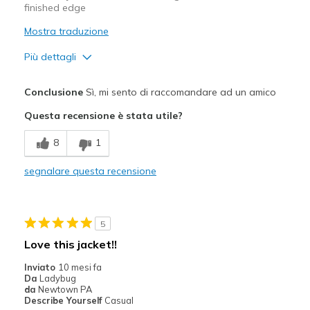
finished edge
Mostra traduzione
Più dettagli
Pregi
Conclusione
Sì, mi sento di raccomandare ad un amico
Attractive Design
Questa recensione è stata utile?
Comfortable
8
1
Stylish
segnalare questa recensione
Migliori Utilizzi:
Casual Wear
5
Width
Feels true to width
Love this jacket!!
Sizing
Feels half size too big
Inviato
10 mesi fa
Da
Ladybug
da
Newtown PA
Describe Yourself
Casual