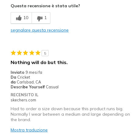
Questa recensione è stata utile?
Stylish
10
1
Migliori Utilizzi:
segnalare questa recensione
Casual Wear
Going Out
5
Special Occasions
Nothing will do but this.
Width
Feels too wide
Inviato
9 mesi fa
Da
Cricket
Sizing
Feels half size too big
da
Carlsbad, CA
Describe Yourself
Casual
RECENSITO IL
skechers.com
Had to order a size down because this product runs big.
Normally I wear between a medium and large depending on
the brand.
Mostra traduzione