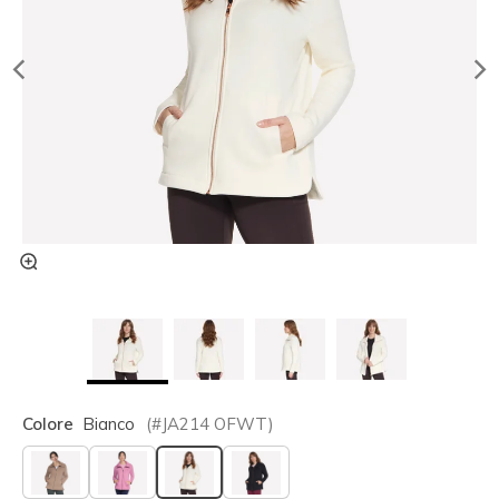
Colore
Bianco
(#
JA214
OFWT
)