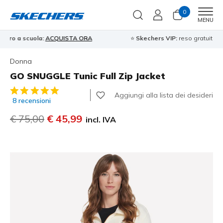
0
Men
MENU
⭐
Skechers VIP:
reso gratuito entro 45 giorni per i memberi
Iscriviti
⭐
Donna
GO SNUGGLE Tunic Full Zip Jacket
Valutazione cliente 3,6 su 5
Aggiungi alla lista dei desideri
8 recensioni
Prezzo ridotto da
€ 75,00
per
€ 45,99
incl. IVA