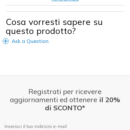
Travel
Sizing
Feels true to size
Cosa vorresti sapere su
questo prodotto?
Ask a Question
Registrati per ricevere
aggiornamenti ed ottenere
il 20%
di SCONTO*
E-mail