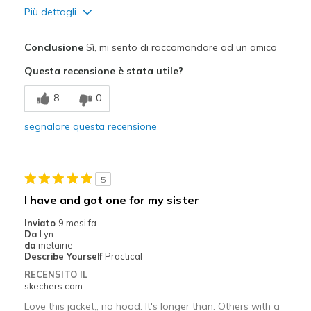
Più dettagli
Pregi
Conclusione
Sì, mi sento di raccomandare ad un amico
Attractive Design
Questa recensione è stata utile?
Comfortable
8
0
Durable
segnalare questa recensione
Stylish
Migliori Utilizzi:
5
Casual Wear
I have and got one for my sister
Going Out
Inviato
9 mesi fa
Da
Lyn
Travel
da
metairie
Describe Yourself
Practical
Width
Feels too wide
RECENSITO IL
skechers.com
Sizing
Feels full size too big
View On Shoes
I'm Into Shoes
Love this jacket,, no hood. It's longer than. Others with a