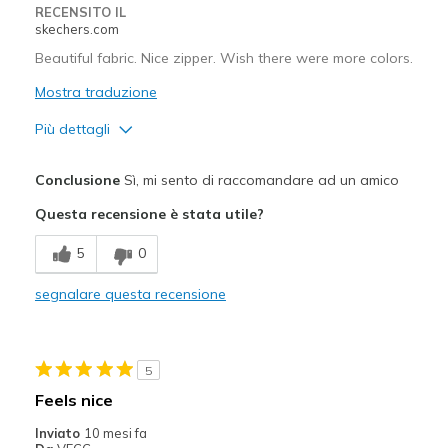
RECENSITO IL
skechers.com
Beautiful fabric. Nice zipper. Wish there were more colors.
Mostra traduzione
Più dettagli
Pregi
Conclusione
Sì, mi sento di raccomandare ad un amico
Attractive Design
Questa recensione è stata utile?
Breathe Well
5
0
Comfortable
segnalare questa recensione
Durable
Stylish
5
Migliori Utilizzi:
Feels nice
Casual Wear
Inviato
10 mesi fa