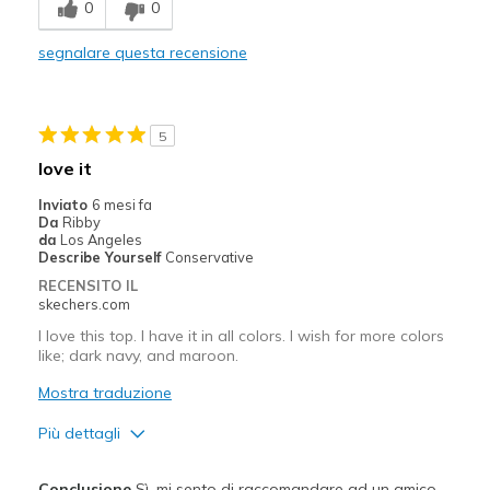
0
0
Comfortable
segnalare questa recensione
Durable
Stylish
5
Migliori Utilizzi:
love it
Casual Wear
Inviato
6 mesi fa
Da
Ribby
Sizing
Feels true to size
da
Los Angeles
Describe Yourself
Conservative
RECENSITO IL
skechers.com
I love this top. I have it in all colors. I wish for more colors
like; dark navy, and maroon.
Mostra traduzione
Più dettagli
Pregi
Conclusione
Sì, mi sento di raccomandare ad un amico