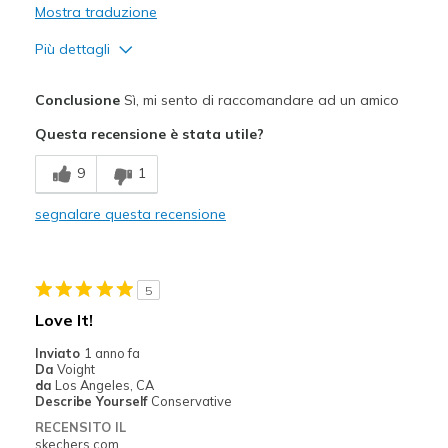
Mostra traduzione
Più dettagli
Pregi
Conclusione
Sì, mi sento di raccomandare ad un amico
Attractive Design
Questa recensione è stata utile?
Comfortable
9
1
So much nicer looking than my other active shirt
segnalare questa recensione
Stylish
Migliori Utilizzi:
5
Casual Wear
Love It!
Travel
Inviato
1 anno fa
Da
Voight
Width
Feels true to width
da
Los Angeles, CA
Describe Yourself
Conservative
Sizing
Feels true to size
RECENSITO IL
skechers.com