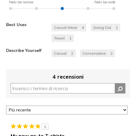
Feels too narrow
Feels too wide
Best Uses
Casual Wear
4
Going Out
1
Travel
1
Describe Yourself
Casual
2
Conservative
2
4 recensioni
5
My new go-to T-shirts