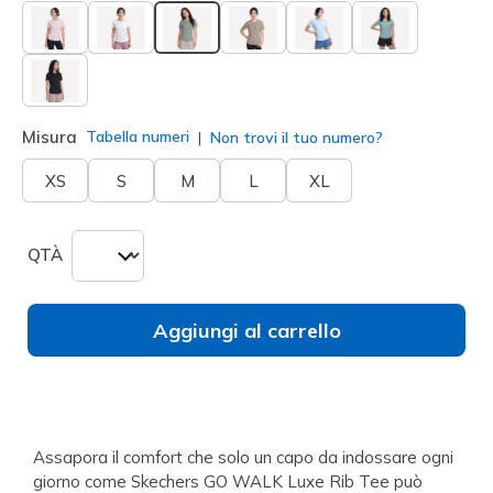
selezionato
Misura
Tabella numeri
Non trovi il tuo numero?
XS
S
M
L
XL
QTÀ
Aggiungi al carrello
Assapora il comfort che solo un capo da indossare ogni
giorno come Skechers GO WALK Luxe Rib Tee può