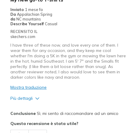
Inviato
1 mese fa
Da
Appalachian Spring
da
NC mountains
Describe Yourself
Casual
RECENSITO IL
skechers.com
I have three of these now, and love every one of them. I
wear them for any occasion, and they keep me cool
whether I'm doing a 5K in the gym or mowing the lawn here
in the hot, humid Southeast. I am 5' 7" and the Smalls fit
perfectly. (I like them a bit loose rather than snug). As
another reviewer noted, I also would love to see them in
darker colors like navy and maroon.
Mostra traduzione
Più dettagli
Pregi
Conclusione
Sì, mi sento di raccomandare ad un amico
Attractive Design
Questa recensione è stata utile?
Breathe Well