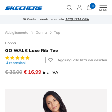
0
Men
MENU
QUISTA ORA
⭐
Skechers VIP:
reso gratuito entro 45 giorni per 
Abbigliamento
Donna
Top
Donna
GO WALK Luxe Rib Tee
Valutazione cliente 3,3 su 5
Aggiungi alla lista dei desideri
4 recensioni
Prezzo ridotto da
€ 35,00
per
€ 16,99
incl. IVA