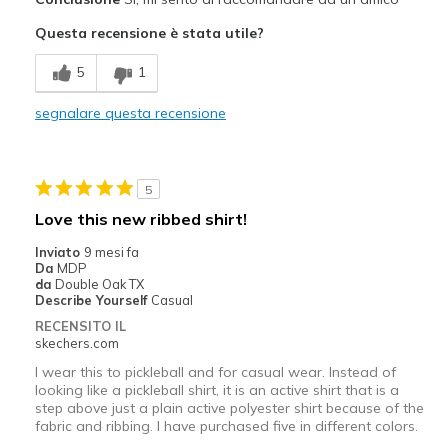
Attractive Design
Questa recensione è stata utile?
Breathe Well
5
1
Comfortable
segnalare questa recensione
Durable
Stylish
5
Migliori Utilizzi:
Love this new ribbed shirt!
Casual Wear
Inviato
9 mesi fa
Da
MDP
Going Out
da
Double Oak TX
Describe Yourself
Casual
Width
Feels true to width
RECENSITO IL
skechers.com
Sizing
Feels true to size
I wear this to pickleball and for casual wear. Instead of
looking like a pickleball shirt, it is an active shirt that is a
step above just a plain active polyester shirt because of the
fabric and ribbing. I have purchased five in different colors.