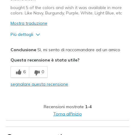
bought 5 of the colors and wish it was available in more
colors. Like Navy, Burgundy, Purple, White, Light Blue, etc
Mostra traduzione
Più dettagli
Pregi
Conclusione
Sì, mi sento di raccomandare ad un amico
Attractive Design
Questa recensione è stata utile?
Breathe Well
6
0
Comfortable
segnalare questa recensione
Durable
Stylish
Recensioni mostrate
1-4
Migliori Utilizzi:
Torna all'Inizio
Casual Wear