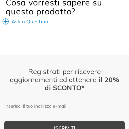
Cosa vorresti sapere su
Width
Feels true to width
Sizing
Feels true to size
questo prodotto?
Ask a Question
Registrati per ricevere
aggiornamenti ed ottenere
il 20%
di SCONTO*
E-mail
ISCRIVITI