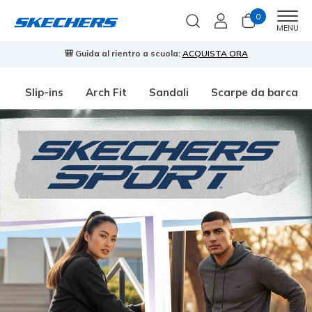
0
Men
MENU
🎒 Guida al rientro a scuola:
ACQUISTA ORA
⭐
Slip-ins
Arch Fit
Sandali
Scarpe da barca