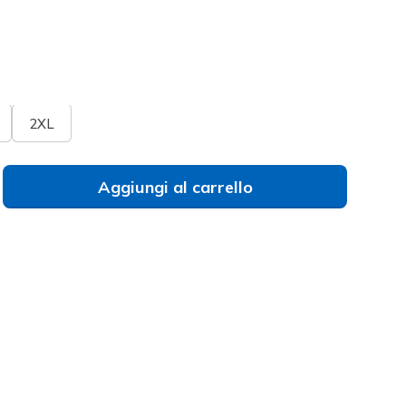
selezionato
umeri
Non trovi il tuo numero?
2XL
Aggiungi al carrello