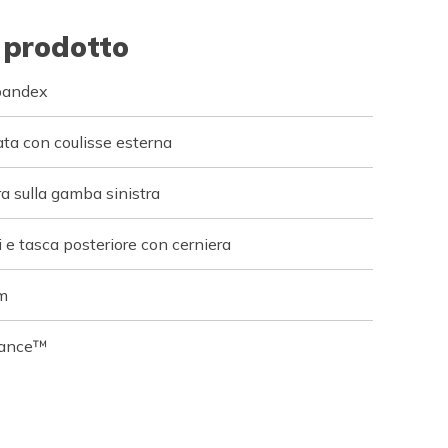
 prodotto
pandex
zata con coulisse esterna
ra sulla gamba sinistra
 e tasca posteriore con cerniera
cm
mance™