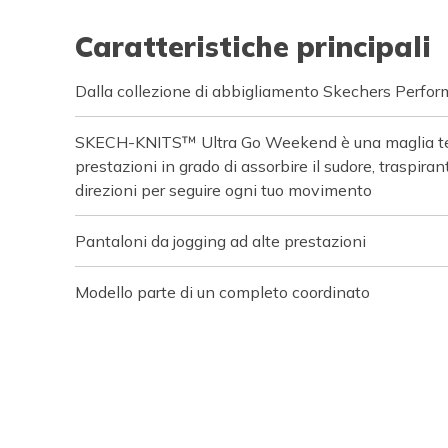
Caratteristiche principali
Dalla collezione di abbigliamento Skechers Perfo
SKECH-KNITS™ Ultra Go Weekend è una maglia te
prestazioni in grado di assorbire il sudore, traspiran
direzioni per seguire ogni tuo movimento
Pantaloni da jogging ad alte prestazioni
Modello parte di un completo coordinato
Media Carousel
Carousel with product photos. Use the previous and next buttons t