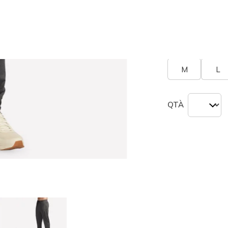
Misura
Tabella n
M
L
QTÀ