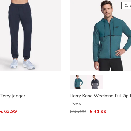
Coll
Terry Jogger
Harry Kane Weekend Full Zip
Uomo
dotto da
er
€ 63,99
Prezzo ridotto da
€ 85,00
per
€ 41,99