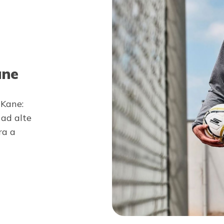
ane
Kane:
 ad alte
ra a