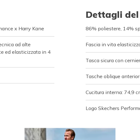
Dettagli del
rmance x Harry Kane
86% poliestere, 14% s
cnica ad alte
Fascia in vita elasticiz
te ed elasticizzata in 4
Tasca sicura con cernie
Tasche oblique anteriori
Cucitura interna: 74,9 
Logo Skechers Perfor
o navigate.