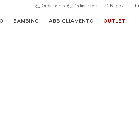
Ordini e resi
Ordini e resi
Negozi
A
O
BAMBINO
ABBIGLIAMENTO
OUTLET
Uomo
Collaborazione
Harry Ka
N
Valutazione clie
Prezzo ri
€ 60,00
p
Colore
Nero / C