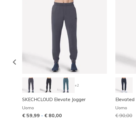
+2
SKECHCLOUD Elevate Jogger
Elevated 
Uomo
Uomo
€ 59,99
-
€ 80,00
Prezzo ri
€ 90,00
p