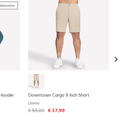
aborazione
 Hoodie
Downtown Cargo 9 Inch Short
Premie
Uomo
Uomo
Prezzo ridotto da
€ 55,00
per
€ 37,99
€ 29,