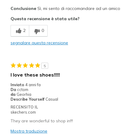
Pregi
Conclusione
Sì, mi sento di raccomandare ad un amico
Breathe Well
Questa recensione è stata utile?
Comfortable
2
0
Migliori Utilizzi:
segnalare questa recensione
Casual Wear
Going Out
5
Special Occasions
I love these shoes!!!!!
Travel
Inviato
4 anni fa
Da
cctom
Width
Feels true to width
da
Georhia
Describe Yourself
Casual
Sizing
Feels true to size
RECENSITO IL
View On Shoes
Shoes are for Wearing
skechers.com
They are wonderful to shop in!!!
Mostra traduzione