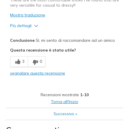
very versatile for casual to dressy!!
Width
Feels true to width
Sizing
Feels true to size
Mostra traduzione
View On Shoes
Shoes are for Wearing
Più dettagli
Pregi
Conclusione
Sì, mi sento di raccomandare ad un amico
Attractive Design
Questa recensione è stata utile?
Breathe Well
3
0
Comfortable
segnalare questa recensione
Durable
Stylish
Recensioni mostrate
1-10
Migliori Utilizzi:
Torna all'Inizio
Casual Wear
Successivo
»
Going Out