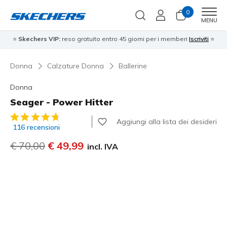
0
Men
MENU
⭐
Skechers VIP:
reso gratuito entro 45 giorni per i memberi
Iscriviti
⭐
Donna
Calzature Donna
Ballerine
Donna
Seager - Power Hitter
Valutazione cliente 5 su 5
Aggiungi alla lista dei desideri
116 recensioni
Prezzo ridotto da
€ 70,00
per
€ 49,99
incl. IVA