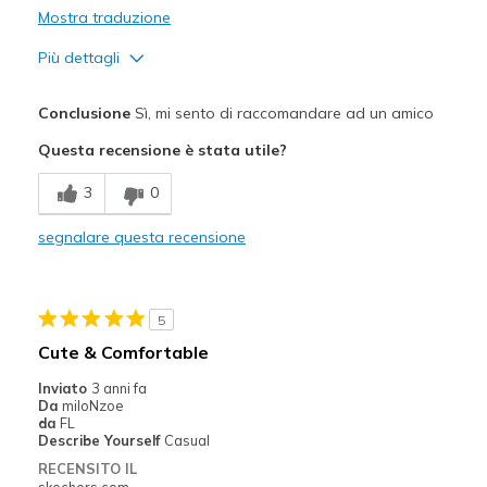
Mostra traduzione
Width
Feels true to width
Sizing
Feels true to size
Più dettagli
View On Shoes
Shoes are for Wearing
Pregi
Conclusione
Sì, mi sento di raccomandare ad un amico
Comfortable
Questa recensione è stata utile?
Cushions Impact
3
0
Great with Jeans
segnalare questa recensione
Stylish
Migliori Utilizzi:
5
Casual Wear
Cute & Comfortable
Church
Inviato
3 anni fa
Da
miloNzoe
Width
Feels true to width
da
FL
Describe Yourself
Casual
Sizing
Feels true to size
RECENSITO IL
skechers.com