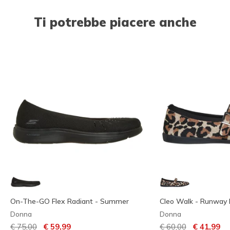
Ti potrebbe piacere anche
On-The-GO Flex Radiant - Summer
Cleo Walk - Runway 
Donna
Donna
Prezzo ridotto da
per
Prezzo ridotto da
per
€ 75,00
€ 59,99
€ 60,00
€ 41,99