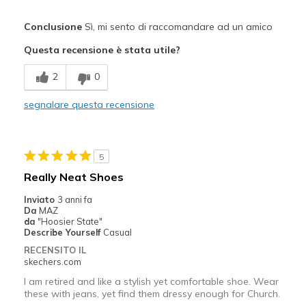
Pregi
Conclusione
Sì, mi sento di raccomandare ad un amico
Attractive Design
Questa recensione è stata utile?
Breathe Well
2
0
Comfortable
segnalare questa recensione
Durable
My first pair lasted 10 years of frequent wear
5
Stylish
Really Neat Shoes
Migliori Utilizzi:
Inviato
3 anni fa
Da
MAZ
Casual Wear
da
"Hoosier State"
Describe Yourself
Casual
Going Out
RECENSITO IL
skechers.com
Special Occasions
I am retired and like a stylish yet comfortable shoe. Wear
these with jeans, yet find them dressy enough for Church.
Travel