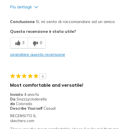
Più dettagli
Pregi
Conclusione
Sì, mi sento di raccomandare ad un amico
Attractive Design
Questa recensione è stata utile?
Breathe Well
3
0
Comfortable
segnalare questa recensione
Durable
Stylish
5
Migliori Utilizzi:
Most comfortable and versatile!
Casual Wear
Inviato
4 anni fa
Da
Snazzycinderella
Going Out
da
Colorado
Describe Yourself
Casual
Special Occasions
RECENSITO IL
skechers.com
Travel
These are the most comfortable shoes I've found that are