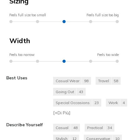
Sizing
Feels full size too small
Feels full size too big
Width
Feels too narrow
Feels too wide
Best Uses
Casual Wear
98
Travel
58
Going Out
43
Special Occasions
23
Work
4
[+
Di Più
]
Describe Yourself
Casual
48
Practical
34
Stylish
12
Conservative
10