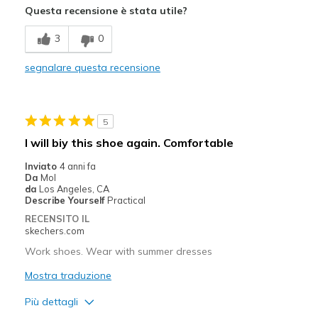
Questa recensione è stata utile?
Stylish
3
0
Difetti
segnalare questa recensione
Wear Out Quickly
Migliori Utilizzi:
5
Casual Wear
I will biy this shoe again. Comfortable
Width
Feels true to width
Inviato
4 anni fa
Sizing
Feels true to size
Da
Mol
da
Los Angeles, CA
View On Shoes
Shoes are for Wearing
Describe Yourself
Practical
RECENSITO IL
skechers.com
Work shoes. Wear with summer dresses
Mostra traduzione
Più dettagli