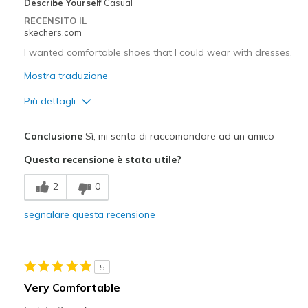
Describe Yourself
Casual
Migliori Utilizzi:
RECENSITO IL
skechers.com
Casual Wear
I wanted comfortable shoes that I could wear with dresses.
Date Night
Mostra traduzione
Travel
Più dettagli
Width
Feels true to width
Pregi
Conclusione
Sì, mi sento di raccomandare ad un amico
Sizing
Feels true to size
Comfortable
Questa recensione è stata utile?
Stylish
2
0
Migliori Utilizzi:
segnalare questa recensione
Casual Wear
Width
Feels true to width
5
Sizing
Feels true to size
Very Comfortable