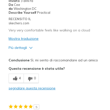
Inviato
3 anni fa
Da
Cee
da
Washington DC
Describe Yourself
Practical
RECENSITO IL
skechers.com
Very very comfortable feels like walking on a cloud
Mostra traduzione
Più dettagli
Pregi
Conclusione
Sì, mi sento di raccomandare ad un amico
Comfortable
Questa recensione è stata utile?
Cushions Impact
4
0
Stable
segnalare questa recensione
Stylish
Migliori Utilizzi:
5
Casual Wear