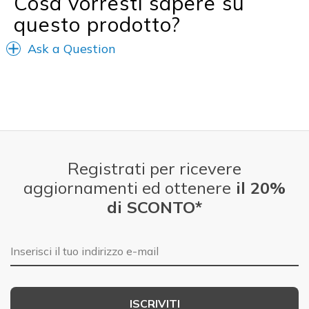
Cosa vorresti sapere su
Special Occasions
questo prodotto?
Travel
Ask a Question
Width
Feels true to width
Sizing
Feels true to size
View On Shoes
I'm Really Into Shoes
Registrati per ricevere
aggiornamenti ed ottenere
il 20%
di SCONTO*
E-mail
ISCRIVITI