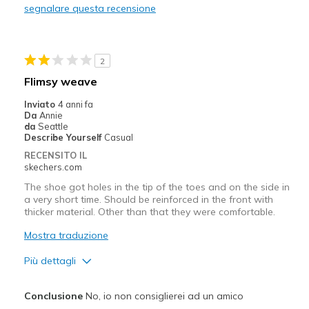
segnalare questa recensione
Migliori Utilizzi:
Casual Wear
2
Travel
Flimsy weave
Width
Feels true to width
Inviato
4 anni fa
Da
Annie
Sizing
Feels true to size
da
Seattle
View On Shoes
Shoes are for Wearing
Describe Yourself
Casual
RECENSITO IL
skechers.com
The shoe got holes in the tip of the toes and on the side in
a very short time. Should be reinforced in the front with
thicker material. Other than that they were comfortable.
Mostra traduzione
Più dettagli
Pregi
Conclusione
No, io non consiglierei ad un amico
Attractive Design