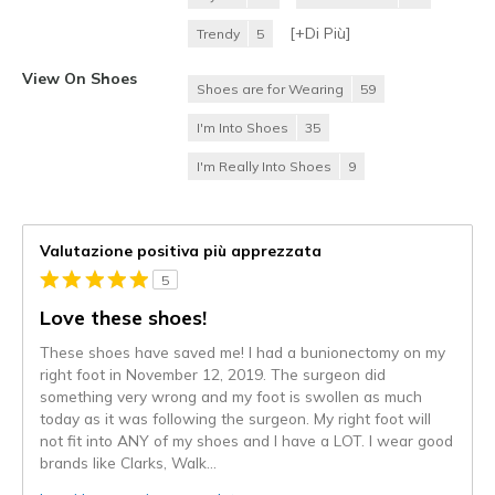
[+
Di Più
]
Trendy
5
View On Shoes
Shoes are for Wearing
59
I'm Into Shoes
35
I'm Really Into Shoes
9
Valutazione positiva più apprezzata
5
Love these shoes!
These shoes have saved me! I had a bunionectomy on my
right foot in November 12, 2019. The surgeon did
something very wrong and my foot is swollen as much
today as it was following the surgeon. My right foot will
not fit into ANY of my shoes and I have a LOT. I wear good
brands like Clarks, Walk
...