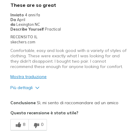
These are so great
Travel
Inviato
4 anni fa
Da
April
Work
da
Lexington NC
Describe Yourself
Practical
Width
Feels true to width
RECENSITO IL
skechers.com
Sizing
Feels true to size
Comfortable, easy and look good with a variety of styles of
clothing. These were exactly what I was looking for and
they didn't disappoint. I bought two pair. I cannot
recommend these enough for anyone looking for comfort.
Mostra traduzione
Più dettagli
Pregi
Conclusione
Sì, mi sento di raccomandare ad un amico
Breathe Well
Questa recensione è stata utile?
Comfortable
8
0
Durable