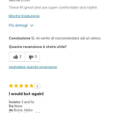
These fit great and are super comfortable and stylish.
Mostra traduzione
Più dettagli
Pregi
Conclusione
Sì, mi sento di raccomandare ad un amico
Comfortable
Questa recensione è stata utile?
Cushions Impact
2
0
Durable
segnalare questa recensione
Good Arch Support
Great with Jeans
5
Stable
I would but again!
Stylish
Inviato
3 anni fa
Da
Nana
Versatile
da
Boise, Idaho