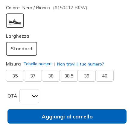
Colore
Nero / Bianco
(#
150412
BKW
)
selezionato
Larghezza
Standard
Misura
Tabella numeri
Non trovi il tuo numero?
35
37
38
38.5
39
40
QTÀ
Aggiungi al carrello