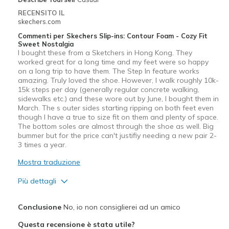
Travel
RECENSITO IL
skechers.com
Width
Feels true to width
Commenti per Skechers Slip-ins: Contour Foam - Cozy Fit
Sizing
Feels true to size
Sweet Nostalgia
I bought these from a Sketchers in Hong Kong. They
View On Shoes
Shoes are for Wearing
worked great for a long time and my feet were so happy
on a long trip to have them. The Step In feature works
amazing. Truly loved the shoe. However, I walk roughly 10k-
15k steps per day (generally regular concrete walking,
sidewalks etc.) and these wore out by June, I bought them in
March. The s outer sides starting ripping on both feet even
though I have a true to size fit on them and plenty of space.
The bottom soles are almost through the shoe as well. Big
bummer but for the price can't justifiy needing a new pair 2-
3 times a year.
Mostra traduzione
Più dettagli
Pregi
Conclusione
No, io non consiglierei ad un amico
Comfortable
Questa recensione è stata utile?