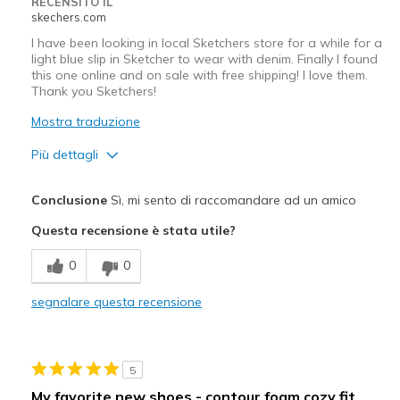
RECENSITO IL
skechers.com
I have been looking in local Sketchers store for a while for a
light blue slip in Sketcher to wear with denim. Finally I found
this one online and on sale with free shipping! I love them.
Thank you Sketchers!
Mostra traduzione
Più dettagli
Pregi
Conclusione
Sì, mi sento di raccomandare ad un amico
Attractive Design
Questa recensione è stata utile?
Comfortable
0
0
Stylish
segnalare questa recensione
Migliori Utilizzi:
Casual Wear
5
Travel
My favorite new shoes - contour foam cozy fit