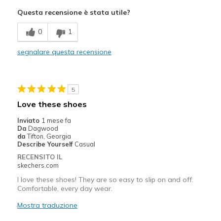
Attractive Design
Questa recensione è stata utile?
Breathe Well
0
1
Comfortable
segnalare questa recensione
Durable
Stylish
5
Migliori Utilizzi:
Love these shoes
Casual Wear
Inviato
1 mese fa
Da
Dagwood
Travel
da
Tifton, Georgia
Describe Yourself
Casual
Width
Feels true to width
RECENSITO IL
skechers.com
Sizing
Feels true to size
View On Shoes
I'm Into Shoes
I love these shoes! They are so easy to slip on and off.
Comfortable, every day wear.
Mostra traduzione