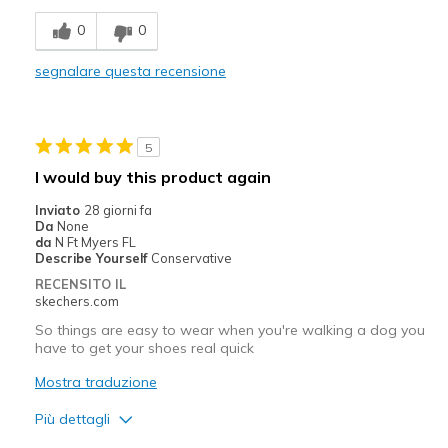
Stylish
0
0
Difetti
segnalare questa recensione
Poor Quality
Wear Out Quickly
5
Migliori Utilizzi:
I would buy this product again
Casual Wear
Inviato
28 giorni fa
Da
None
Width
Feels true to width
da
N Ft Myers FL
Describe Yourself
Conservative
Sizing
Feels true to size
RECENSITO IL
View On Shoes
I'm Into Shoes
skechers.com
So things are easy to wear when you're walking a dog you
have to get your shoes real quick
Mostra traduzione
Più dettagli