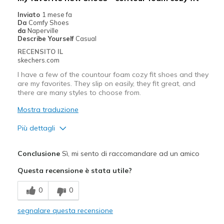
Width
Feels true to width
Inviato
1 mese fa
Da
Comfy Shoes
Sizing
Feels true to size
da
Naperville
View On Shoes
Shoes are for Wearing
Describe Yourself
Casual
RECENSITO IL
skechers.com
I have a few of the countour foam cozy fit shoes and they
are my favorites. They slip on easily, they fit great, and
there are many styles to choose from.
Mostra traduzione
Più dettagli
Pregi
Conclusione
Sì, mi sento di raccomandare ad un amico
Attractive Design
Questa recensione è stata utile?
Breathe Well
0
0
Comfortable
segnalare questa recensione
Durable