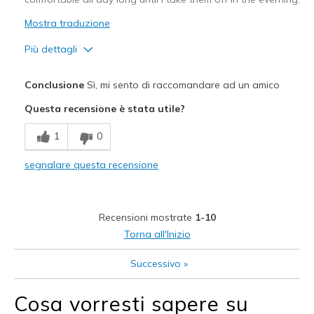
Mostra traduzione
Più dettagli
Pregi
Conclusione
Sì, mi sento di raccomandare ad un amico
Attractive Design
Questa recensione è stata utile?
Breathe Well
1
0
Comfortable
segnalare questa recensione
Migliori Utilizzi:
Casual Wear
Recensioni mostrate
1-10
Width
Feels true to width
Torna all'Inizio
Sizing
Feels true to size
Successivo
»
View On Shoes
Shoes are for Wearing
Cosa vorresti sapere su