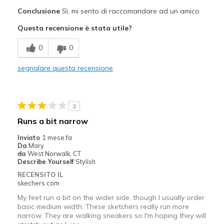
Pregi
Conclusione
Sì, mi sento di raccomandare ad un amico
Attractive Design
Questa recensione è stata utile?
Breathe Well
0
0
Comfortable
segnalare questa recensione
Difetti
None
3
Migliori Utilizzi:
Runs a bit narrow
Casual Wear
Inviato
1 mese fa
Da
Mary
Travel
da
West Norwalk, CT
Describe Yourself
Stylish
Width
Feels true to width
RECENSITO IL
Sizing
Feels true to size
skechers.com
View On Shoes
Shoes are for Wearing
My feet run a bit on the wider side, though I usually order
basic medium width. These sketchers really run more
narrow. They are walking sneakers so I'm hoping they will