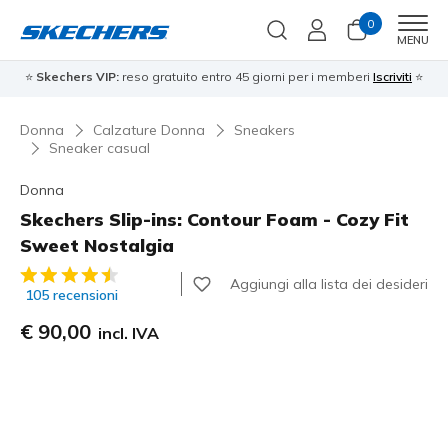
0
Men
MENU
⭐
Skechers VIP:
reso gratuito entro 45 giorni per i memberi
Iscriviti
⭐
Donna
Calzature Donna
Sneakers
Sneaker casual
Donna
Skechers Slip-ins: Contour Foam - Cozy Fit
Sweet Nostalgia
Valutazione cliente 3,5 su 5
Aggiungi alla lista dei desideri
105 recensioni
€ 90,00
incl. IVA