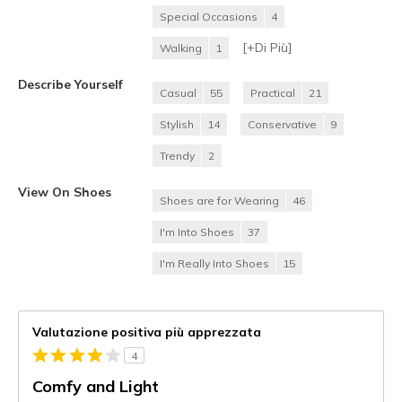
Special Occasions
4
[+
Di Più
]
Walking
1
Describe Yourself
Casual
55
Practical
21
Stylish
14
Conservative
9
Trendy
2
View On Shoes
Shoes are for Wearing
46
I'm Into Shoes
37
I'm Really Into Shoes
15
Valutazione positiva più apprezzata
4
Comfy and Light