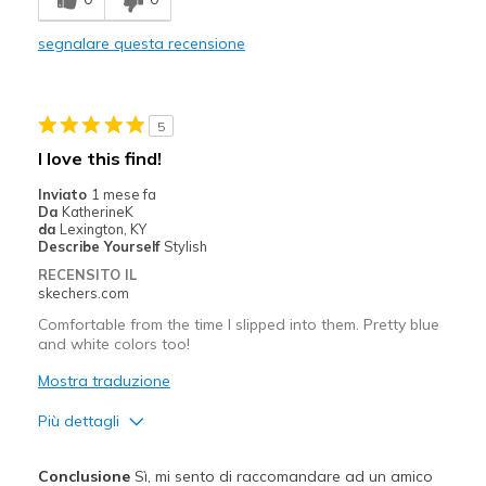
Great support
segnalare questa recensione
Difetti
None yet
5
Migliori Utilizzi:
I love this find!
Casual Wear
Inviato
1 mese fa
Da
KatherineK
Gym
da
Lexington, KY
Describe Yourself
Stylish
Travel
RECENSITO IL
skechers.com
Width
Feels true to width
Comfortable from the time I slipped into them. Pretty blue
Sizing
Feels true to size
and white colors too!
View On Shoes
I'm Into Shoes
Mostra traduzione
Più dettagli
Pregi
Conclusione
Sì, mi sento di raccomandare ad un amico