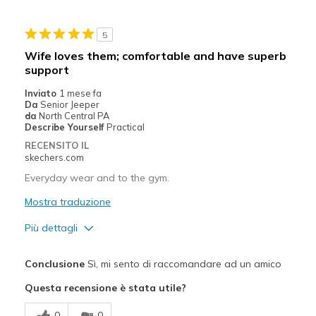
Stylish
5
Migliori Utilizzi:
Wife loves them; comfortable and have superb
support
Casual Wear
Inviato
1 mese fa
Going Out
Da
Senior Jeeper
da
North Central PA
Travel
Describe Yourself
Practical
RECENSITO IL
Width
Feels true to width
skechers.com
Sizing
Feels true to size
Everyday wear and to the gym.
View On Shoes
I'm Into Shoes
Mostra traduzione
Più dettagli
Pregi
Conclusione
Sì, mi sento di raccomandare ad un amico
Attractive Design
Questa recensione è stata utile?
Comfortable
0
0