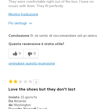
They were comfortable right out of the box. I have no
issues with them. They fit perfectly.
Mostra traduzione
Più dettagli
Pregi
Conclusione
Sì, mi sento di raccomandare ad un amico
Attractive Design
Questa recensione è stata utile?
Breathe Well
0
0
Comfortable
segnalare questa recensione
Durable
Stylish
2
Migliori Utilizzi:
Love the shoes but they don't last
Casual Wear
Inviato
15 giorni fa
Da
Amanda
Going Out
da
Washington
Describe Yourself
Casual