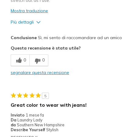
stretch out as I use.
Mostra traduzione
Più dettagli
Pregi
Conclusione
Sì, mi sento di raccomandare ad un amico
Durable
Questa recensione è stata utile?
Difetti
0
0
Need Break In
segnalare questa recensione
Migliori Utilizzi:
Casual Wear
5
Width
Feels too narrow
Great color to wear with jeans!
Sizing
Feels true to size
Inviato
1 mese fa
View On Shoes
I'm Into Shoes
Da
Laundry Lady
da
Southern New Hampshire
Describe Yourself
Stylish