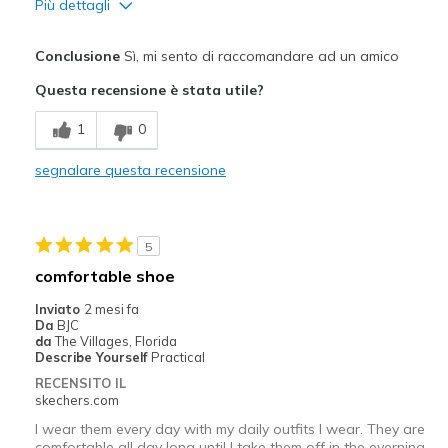
Più dettagli
Pregi
Conclusione
Sì, mi sento di raccomandare ad un amico
Attractive Design
Questa recensione è stata utile?
Comfortable
1
0
Migliori Utilizzi:
segnalare questa recensione
Casual Wear
Width
Feels true to width
5
Sizing
Feels true to size
comfortable shoe
View On Shoes
Shoes are for Wearing
Inviato
2 mesi fa
Da
BJC
da
The Villages, Florida
Describe Yourself
Practical
RECENSITO IL
skechers.com
I wear them every day with my daily outfits I wear. They are
comfortable all day long until I take them off in the everning.