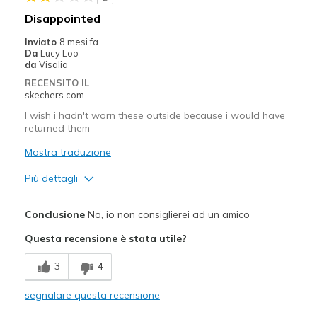
Migliori Utilizzi:
Disappointed
Casual Wear
Inviato
8 mesi fa
Da
Lucy Loo
Travel
da
Visalia
RECENSITO IL
Width
Feels true to width
skechers.com
Sizing
Feels true to size
I wish i hadn't worn these outside because i would have
View On Shoes
Shoes are for Wearing
returned them
Mostra traduzione
Più dettagli
Difetti
Conclusione
No, io non consiglierei ad un amico
Poor Cushioning
Questa recensione è stata utile?
Width
Feels true to width
3
4
Sizing
Feels true to size
View On Shoes
I'm Really Into Shoes
segnalare questa recensione