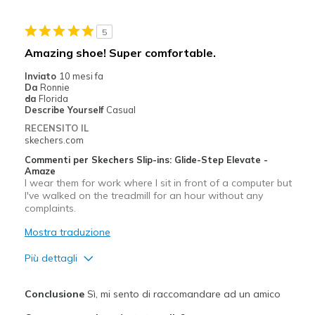
5
Amazing shoe! Super comfortable.
Inviato
10 mesi fa
Da
Ronnie
da
Florida
Describe Yourself
Casual
RECENSITO IL
skechers.com
Commenti per Skechers Slip-ins: Glide-Step Elevate -
Amaze
I wear them for work where I sit in front of a computer but
I've walked on the treadmill for an hour without any
complaints.
Mostra traduzione
Più dettagli
Pregi
Conclusione
Sì, mi sento di raccomandare ad un amico
Comfortable