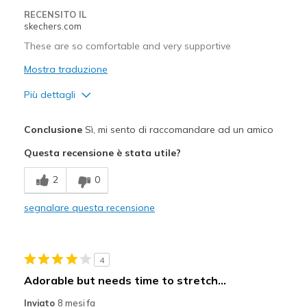
RECENSITO IL
skechers.com
These are so comfortable and very supportive
Mostra traduzione
Più dettagli
Pregi
Conclusione
Sì, mi sento di raccomandare ad un amico
Attractive Design
Questa recensione è stata utile?
Breathe Well
2
0
Comfortable
segnalare questa recensione
Stylish
Migliori Utilizzi:
4
Casual Wear
Adorable but needs time to stretch...
Width
Feels true to width
Inviato
8 mesi fa