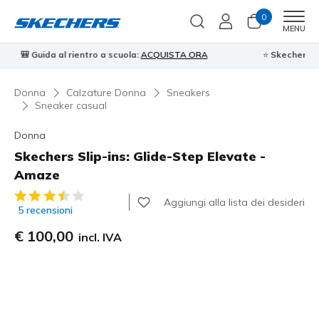
0
Men
MENU
⭐
Skechers VIP:
reso gratuito entro 45 giorni per i memberi
Iscriviti
⭐
Donna
Calzature Donna
Sneakers
Sneaker casual
Donna
Skechers Slip-ins: Glide-Step Elevate -
Amaze
Valutazione cliente 4,8 su 5
Aggiungi alla lista dei desideri
5 recensioni
€ 100,00
incl. IVA