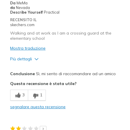
Da
MeMa
Sizing
Feels true to size
da
Nevada
View On Shoes
Shoes are for Wearing
Describe Yourself
Practical
RECENSITO IL
skechers.com
Walking and at work as I am a crossing guard at the
elementary school
Mostra traduzione
Più dettagli
Pregi
Conclusione
Sì, mi sento di raccomandare ad un amico
Attractive Design
Questa recensione è stata utile?
Durable
3
1
Stylish
segnalare questa recensione
Difetti
Need Break In
2