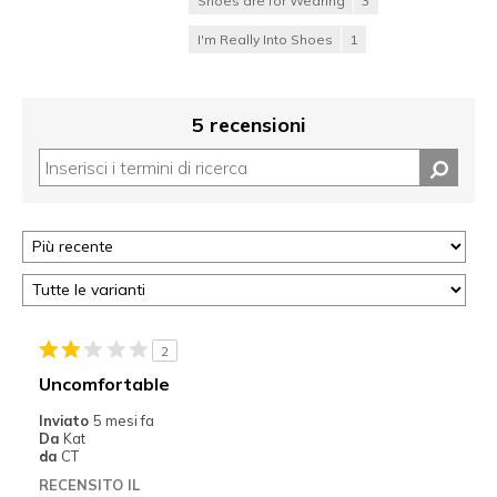
Shoes are for Wearing
3
I'm Really Into Shoes
1
5 recensioni
2
Uncomfortable
Inviato
5 mesi fa
Da
Kat
da
CT
RECENSITO IL