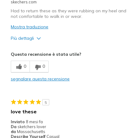
skechers.com
Had to return these as they were rubbing on my heel and
not comfortable to walk in or wear.
Mostra traduzione
Più dettagli
Difetti
Questa recensione è stata utile?
Poor Cushioning
0
0
Width
Feels too narrow
segnalare questa recensione
Sizing
Feels half size too small
5
love these
Inviato
8 mesi fa
Da
sketchers lover
da
Massachusetts
Describe Yourself
Casual