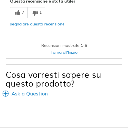
Questa recensione è stata utile?
Durable
7
1
Stylish
segnalare questa recensione
Migliori Utilizzi:
Casual Wear
Recensioni mostrate
1-5
Travel
Torna all'Inizio
Width
Feels true to width
Sizing
Feels true to size
Cosa vorresti sapere su
View On Shoes
Shoes are for Wearing
questo prodotto?
Ask a Question