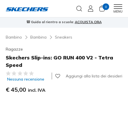
0
Men
MENU
🎒 Guida al rientro a scuola:
ACQUISTA ORA
⭐
Bambino
Bambina
Sneakers
Ragazze
Skechers Slip-ins: GO RUN 400 V2 - Tetra
Speed
Valutazione cliente 4,7 su 5
Aggiungi alla lista dei desideri
Nessuna recensione
€ 45,00
incl. IVA