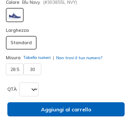
Colore
Blu Navy
(#
303855L
NVY
)
selezionato
Larghezza
Standard
Misura
Tabella numeri
Non trovi il tuo numero?
28.5
30
QTÀ
Aggiungi al carrello